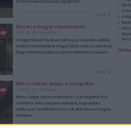
az 50 éve alakult Muzsikás együttesről.
Mezt
A fo
tovább
A leg
Mezt
Sissi és a magyar népművészet
Kész
2023. 05. 14.
|
Kultúrpart
Nézd
készü
A Hagyományok Házában nyílt meg az a páratlan kiállítás,
amely Erzsébet királyné magyar folklór iránti vonzalmának
Hírle
tárgyi emlékeit mutatja be, különös tekintettel a csipkére.
tovább
Móricz-Sabján Simon, a fotográfus
2023. 01. 13.
|
Kultúrpart
Móricz-Sabján Simonnal december 13-án forgattuk ezt a
rövidfilmet, akkor még nem sejthettük, hogy utoljára
találkozunk. Rendkívüli művész volt, akit soha nem fogunk
elfelejteni.
tovább