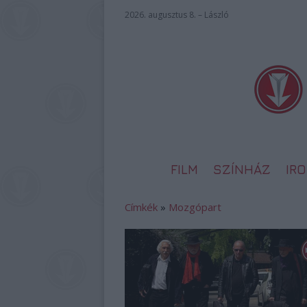
2026. augusztus 8. – László
FILM
SZÍNHÁZ
IR
Címkék
»
Mozgópart