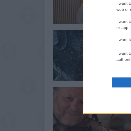
I want t
web or d
I want t
or app.
I want t
I want t
authenti