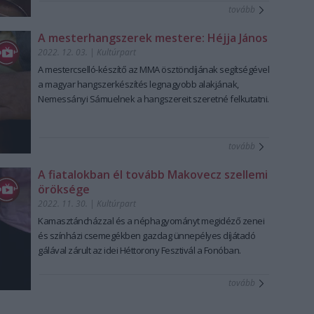
tovább
A mesterhangszerek mestere: Héjja János
2022. 12. 03.
|
Kultúrpart
A mestercselló-készítő az MMA ösztöndíjának segítségével
a magyar hangszerkészítés legnagyobb alakjának,
Nemessányi Sámuelnek a hangszereit szeretné felkutatni.
tovább
A fiatalokban él tovább Makovecz szellemi
öröksége
2022. 11. 30.
|
Kultúrpart
Kamasztáncházzal és a néphagyományt megidéző zenei
és színházi csemegékben gazdag ünnepélyes díjátadó
gálával zárult az idei Héttorony Fesztivál a Fonóban.
tovább