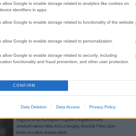
Csíki Lóránt avatott be a gyertyaöntés rejtelmeibe.
o allow Google to enable storage related to analytics like cookies on
evice identifiers in apps.
tovább
o allow Google to enable storage related to functionality of the website
Wagner, a titokzatos gellérthegyi
szobrász
o allow Google to enable storage related to personalization.
2022. 12. 06.
|
Kultúrpart
Egészen február elejéig látható az a kiállítás a
o allow Google to enable storage related to security, including
Műcsarnokban, amely a 100 éve született, Svédországban
cation functionality and fraud prevention, and other user protection.
és Japánban is ismert alkotó életművét mutatja be.
tovább
CONFIRM
Hangolódj az adventre a Tükrös
zenekarral!
2022. 12. 04.
|
Kultúrpart
Data Deletion
Data Access
Privacy Policy
A tavasz hangulatát idézi fel a ködös decemberi estén a
nagyvázsonyi műhelyben rögzített meghitt koncert,
amelyet Halmos Attila, Koncz Gergely, Árendás Péter, Liber
Endre és Lelkes András adott.