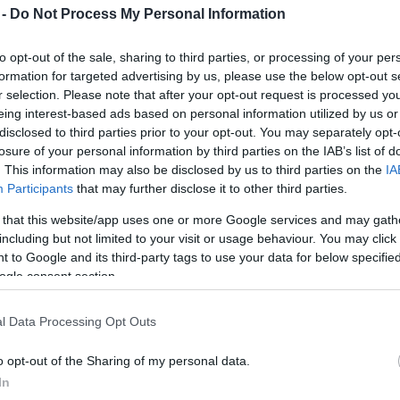
 -
Do Not Process My Personal Information
Elkészült a Nemzet Betleheme
2022. 12. 28.
|
Kultúrpart
to opt-out of the sale, sharing to third parties, or processing of your per
Vízkeresztig látható a Kossuth téren az MMA
formation for targeted advertising by us, please use the below opt-out s
népművészeti tagozatának közreműködésével
r selection. Please note that after your opt-out request is processed y
megvalósult alkotás, amelyet a Kárpát-medence 34
eing interest-based ads based on personal information utilized by us or
településének fafaragója és 64 népművészeti egyesület
disclosed to third parties prior to your opt-out. You may separately opt-
hívott életre.
losure of your personal information by third parties on the IAB’s list of
tovább
. This information may also be disclosed by us to third parties on the
IA
Participants
that may further disclose it to other third parties.
Hogyan tisztálkodtak őseink?
 that this website/app uses one or more Google services and may gath
2022. 12. 22.
|
Kultúrpart
including but not limited to your visit or usage behaviour. You may click 
A népdalok szövege sokat elárul a paraszti kultúra mai
 to Google and its third-party tags to use your data for below specifi
szemmel (és orral) elképzelhetetlen higiéniájáról.
ogle consent section.
l Data Processing Opt Outs
tovább
o opt-out of the Sharing of my personal data.
Mit szűr a szűr?
In
2022. 12. 17.
|
Kultúrpart