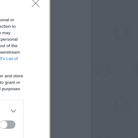
sonal or
ection to
ou may
 personal
out of the
 downstream
B’s List of
er and store
to grant or
ed purposes