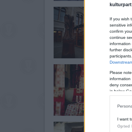
kulturpart
If you wish 
sensitive in
confirm you
continue se
information 
further disc
participants
Downstream 
Please note
information 
deny consent
in below Go
Persona
I want t
Opted 