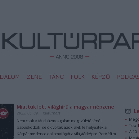
ODALOM
ZENE
TÁNC
FOLK
KÉPZŐ
PODCA
Miattuk lett világhírű a magyar népzene
L
2023. 06. 09.
|
Kultúrpart
Megd
Nem csak a táncházmozgalom megszületésénél
Top 1
bábáskodtak, de ők voltak azok, akik felhelyezték a
A 10 
Kárpát-medence dallamvilágát a világtérképre. Portréfilm
Megj