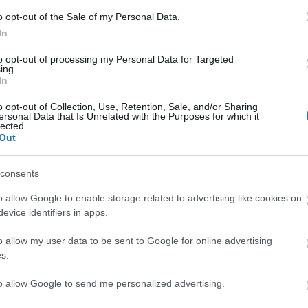
És mitől cifra? Porkoláb Ferenc szűrkészítő mester
o opt-out of the Sale of my Personal Data.
műhelyéből indult szürreális utazásunk során kielemeztük
In
a
kun, a dunántúli, a bakonyi, a somogyi és a bihari
divatdiktátorok kollekcióit.
to opt-out of processing my Personal Data for Targeted
ing.
In
tovább
o opt-out of Collection, Use, Retention, Sale, and/or Sharing
Milyen a hagyományos karácsonyi asztal?
ersonal Data that Is Unrelated with the Purposes for which it
lected.
2022. 12. 15.
|
Kultúrpart
Out
Kárász vagy kolbász? Pulyka vagy pisztráng? Böjtölünk-e
szentestén, vagy sem? Utánajártunk milyen ünnepi
consents
fogásokkal készülnek a Kárpát-medencében.
o allow Google to enable storage related to advertising like cookies on
evice identifiers in apps.
tovább
o allow my user data to be sent to Google for online advertising
Így készíts gyertyát otthon!
s.
2022. 12. 12.
|
Kultúrpart
A téli ünnepkör elengedhetetlen része a gyertya,
to allow Google to send me personalized advertising.
amelynek tradicionális elkészítési módja nem túl bonyolult.