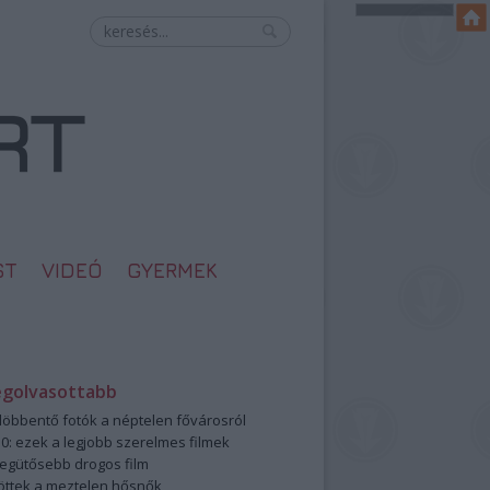
ST
VIDEÓ
GYERMEK
egolvasottabb
öbbentő fotók a néptelen fővárosról
0: ezek a legjobb szerelmes filmek
legütősebb drogos film
öttek a meztelen hősnők