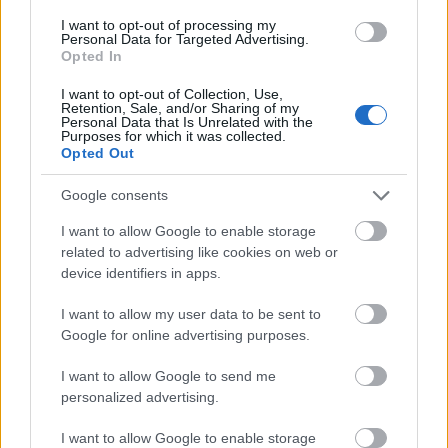
A Nemzeti Filharmonikusoknál visszatérítés helyett nyári
szabadtéri koncertekre is beválthatjuk az elmaradt
I want to opt-out of processing my
Personal Data for Targeted Advertising.
hangversenyekre szóló jegyeket.
Opted In
I want to opt-out of Collection, Use,
tovább
Retention, Sale, and/or Sharing of my
Personal Data that Is Unrelated with the
Purposes for which it was collected.
Opted Out
Google consents
I want to allow Google to enable storage
related to advertising like cookies on web or
device identifiers in apps.
I want to allow my user data to be sent to
Google for online advertising purposes.
Jön a legmenőbb ifjúsági sorozat!
2020. 02. 27.
|
Kultúrpart
I want to allow Google to send me
personalized advertising.
Ugyan nem a Netflixen, viszont jobban fog szólni, mint bármi
más: a Nemzeti Filharmonikusok útjára indítja a Zenemániát –
I want to allow Google to enable storage
az első epizód március 1-én, vasárnap debütál a Müpában.