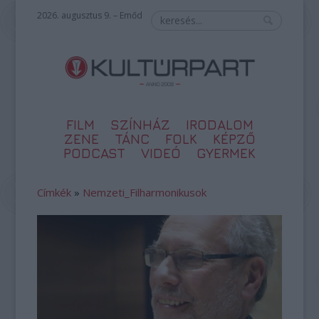
2026. augusztus 9. – Emőd
FILM
SZÍNHÁZ
IRODALOM
ZENE
TÁNC
FOLK
KÉPZŐ
PODCAST
VIDEÓ
GYERMEK
Címkék
»
Nemzeti_Filharmonikusok