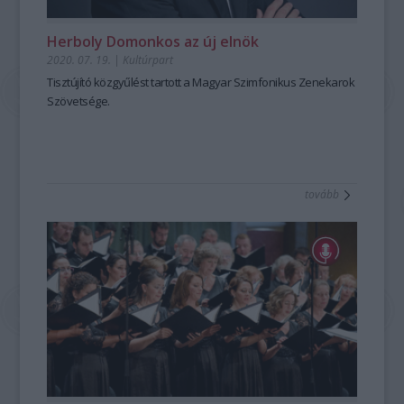
Herboly Domonkos az új elnök
2020. 07. 19.
|
Kultúrpart
Tisztújító közgyűlést tartott a Magyar Szimfonikus Zenekarok
Szövetsége.
tovább