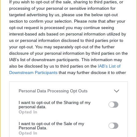
If you wish to opt-out of the sale, sharing to third parties, or
Herboly Domonkossal, a Magyar Nemzeti Filharmonikus
processing of your personal or sensitive information for
Zenekar főigazgatójával a megváltozott helyzetről és a
targeted advertising by us, please use the below opt-out
zenekar díjazott művészeiről is beszélgettünk.
section to confirm your selection. Please note that after your
opt-out request is processed you may continue seeing
interest-based ads based on personal information utilized by
tovább
us or personal information disclosed to third parties prior to
your opt-out. You may separately opt-out of the further
disclosure of your personal information by third parties on the
IAB’s list of downstream participants. This information may
also be disclosed by us to third parties on the
IAB’s List of
Downstream Participants
that may further disclose it to other
third parties.
Please note that this website/app uses one or more Google
Personal Data Processing Opt Outs
services and may gather and store information including but
not limited to your visit or usage behaviour. You may click to
I want to opt-out of the Sharing of my
personal data.
grant or deny consent to Google and its third-party tags to
Opted In
use your data for below specified purposes in below Google
Nyári koncertekre cserélhetők a tavaszi
consent section.
jegyek
I want to opt-out of the Sale of my
Personal Data.
2020. 03. 13.
|
Kultúrpart
Opted In