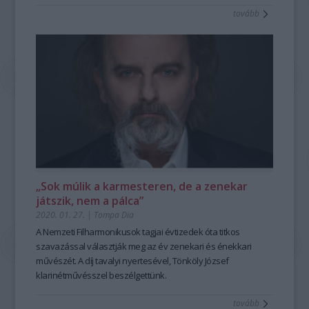
tovább
„Sok múlik a karmesteren, de a zenekar
játszik, nem a pálca”
2020. 01. 27.
|
Tompa Dia
A Nemzeti Filharmonikusok tagjai évtizedek óta titkos
szavazással választják meg az év zenekari és énekkari
művészét. A díj tavalyi nyertesével, Tönköly József
klarinétművésszel beszélgettünk.
tovább