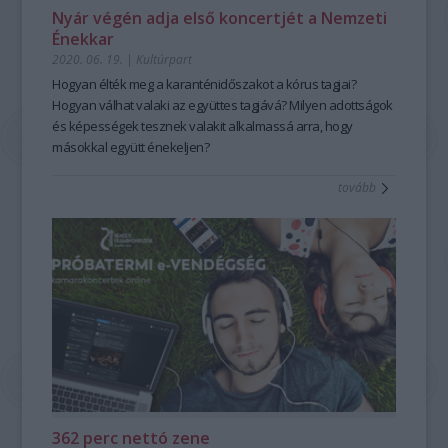
Nyár végén adja első koncertjét a Nemzeti
Énekkar
2020. 06. 19.
|
Kultúrpart
Hogyan élték meg a karanténidőszakot a kórus tagjai?
Hogyan válhat valaki az együttes tagjává? Milyen adottságok
és képességek tesznek valakit alkalmassá arra, hogy
másokkal együtt énekeljen?
tovább
362 perc nettó zene