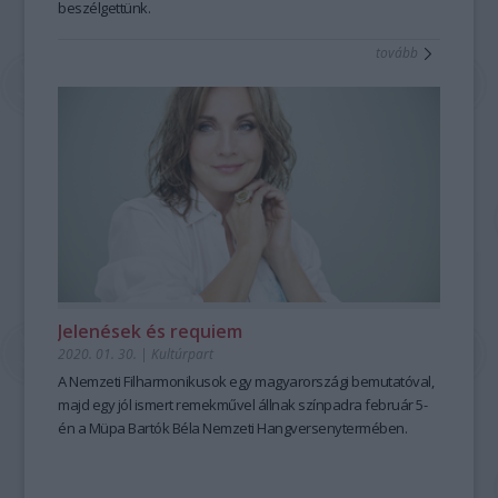
beszélgettünk.
tovább
Jelenések és requiem
2020. 01. 30.
|
Kultúrpart
A Nemzeti Filharmonikusok egy magyarországi bemutatóval,
majd egy jól ismert remekművel állnak színpadra február 5-
én a Müpa Bartók Béla Nemzeti Hangversenytermében.