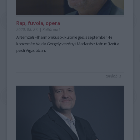
Rap, fuvola, opera
2020. 08. 27.
|
Kultúrpart
A Nemzeti Filharmonikusok különleges, szeptember 4-i
koncertjén Vajda Gergely vezényli Madarász Iván műveit a
pesti Vigadóban.
tovább