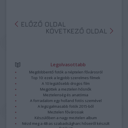
ELŐZŐ OLDAL
KÖVETKEZŐ OLDAL
Legolvasottabb
Megdöbbentő fotók a néptelen fővárosról
Top 10: ezek a legjobb szerelmes filmek
A 10 legütősebb drogos film
Megjöttek a meztelen hősnők
Meztelenség és anatómia
A forradalom egy holland fotós szemével
A legizgalmasabb fotók 2015-ből
Meztelen fővárosiak
Készülőben a nagy meztelen album
Nézd meg a 48-as szabadságharc hőseiről készült