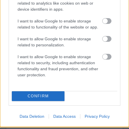
related to analytics like cookies on web or
device identifiers in apps.
I want to allow Google to enable storage
tovább
related to functionality of the website or app.
I want to allow Google to enable storage
related to personalization.
I want to allow Google to enable storage
related to security, including authentication
functionality and fraud prevention, and other
user protection.
Egészen mást hallunk belül, mint a
CONFIRM
közönség
2020. 02. 17.
|
Tompa Dia
A Nemzeti Filharmonikusok tagjai évtizedek óta titkos
Data Deletion
Data Access
Privacy Policy
szavazással választják meg a legkiválóbb, legjobbnak ítélt
művésztársukat. Széll Cecília szoprán énekművésszel