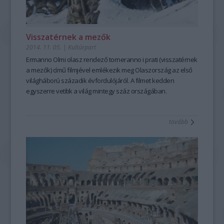
Visszatérnek a mezők
2014. 11. 05.
|
Kultúrpart
Ermanno Olmi olasz rendező
torneranno i prati
(
visszatérnek
a mezők
)
című filmjével emlékezik meg Olaszország az
első
világháború századik évfordulójáról.
A filmet kedden
egyszerre vetítik a világ mintegy száz országában.
tovább