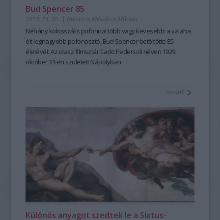
Bud Spencer 85
2014. 11. 01.
|
Navarrai Mészáros Márton
Néhány kolosszális pofonnal több vagy kevesebb: a
valaha
élt legnagyobb pofonosztó
, Bud Spencer betöltötte 85.
életévét. Az olasz filmsztár
Carlo Pedersoli
néven 1929.
október 31-én született Nápolyban.
tovább
Különös anyagot szedtek le a Sixtus-