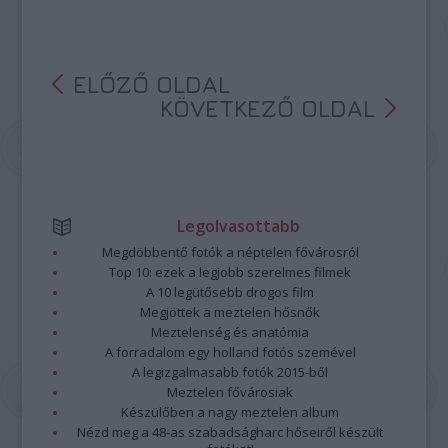
ELŐZŐ OLDAL
KÖVETKEZŐ OLDAL
Legolvasottabb
Megdöbbentő fotók a néptelen fővárosról
Top 10: ezek a legjobb szerelmes filmek
A 10 legütősebb drogos film
Megjöttek a meztelen hősnők
Meztelenség és anatómia
A forradalom egy holland fotós szemével
A legizgalmasabb fotók 2015-ből
Meztelen fővárosiak
Készülőben a nagy meztelen album
Nézd meg a 48-as szabadságharc hőseiről készült