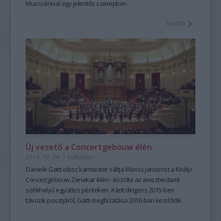
Mussolinival egy jelentős szerepben.
tovább
Új vezető a Concertgebouw élén
2014. 10. 04.
|
Kultúrpart
Daniele Gatti olasz karmester
váltja
Mariss Jansonst
a
Királyi
Concertgebouw Zenekar
élén - közölte az
amszterdami
székhelyű együttes
pénteken. A lett dirigens 2015-ben
távozik posztjáról,
Gatti
megbízatása 2016-ban kezdődik.