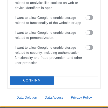
related to analytics like cookies on web or
támaszkodott a
kerámiák előállításához.
device identifiers in apps.
I want to allow Google to enable storage
tovább
related to functionality of the website or app.
I want to allow Google to enable storage
related to personalization.
I want to allow Google to enable storage
related to security, including authentication
functionality and fraud prevention, and other
user protection.
Előkerült egy Mussolini szereplésével
CONFIRM
készült film
2014. 10. 08.
|
Kultúrpart
Az Egyesült Államokban megtalálták és kedden
Data Deletion
Data Access
Privacy Policy
Olaszországban bemutatták
Samuel Goldwyn producer 1923
nyarán készített,
The Eternal City
című filmjét, Benito