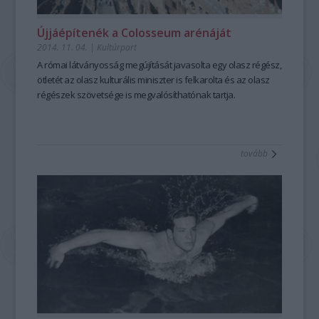
Újjáépítenék a Colosseum arénáját
2014. 11. 04.
|
Kultúrpart
A
római látványosság
megújítását javasolta egy olasz régész,
ötletét az olasz
kulturális miniszter
is felkarolta és az olasz
régészek szövetsége is megvalósíthatónak tartja.
tovább