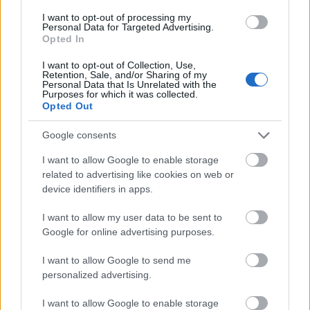
után levette műsoráról Aida-rendezését
, a darab szintén
általa tervezett díszleteit pedig eladta Kazahsztán egyik
I want to opt-out of processing my
Personal Data for Targeted Advertising.
operaházának.
Opted In
I want to opt-out of Collection, Use,
tovább
Retention, Sale, and/or Sharing of my
Personal Data that Is Unrelated with the
Purposes for which it was collected.
Opted Out
Google consents
I want to allow Google to enable storage
related to advertising like cookies on web or
device identifiers in apps.
I want to allow my user data to be sent to
Google for online advertising purposes.
Ókori városrészt tártak fel Szicíliában
2014. 10. 18.
|
Kultúrpart
I want to allow Google to send me
personalized advertising.
Német régészek
a görög világ legnagyobb iparnegyedét
tárták fel egy szicíliai ásatáson. A több mint
970 méteren
I want to allow Google to enable storage
elnyúló
kézműves negyed
mintegy
80 égetőkemencére