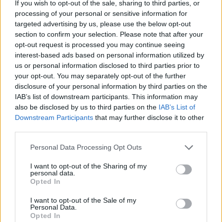
If you wish to opt-out of the sale, sharing to third parties, or
Megnyitották a nagyközönség
előtt Benito Mussolini (1883-
processing of your personal or sensitive information for
1945) menedékét, amely
egykori római villája alatt
húzódik. A
targeted advertising by us, please use the below opt-out
földalatti termekre egyelőre kevesen voltak kíváncsiak.
section to confirm your selection. Please note that after your
opt-out request is processed you may continue seeing
interest-based ads based on personal information utilized by
tovább
us or personal information disclosed to third parties prior to
your opt-out. You may separately opt-out of the further
disclosure of your personal information by third parties on the
IAB’s list of downstream participants. This information may
also be disclosed by us to third parties on the
IAB’s List of
Downstream Participants
that may further disclose it to other
third parties.
Please note that this website/app uses one or more Google
Personal Data Processing Opt Outs
services and may gather and store information including but
not limited to your visit or usage behaviour. You may click to
I want to opt-out of the Sharing of my
personal data.
grant or deny consent to Google and its third-party tags to
Opted In
use your data for below specified purposes in below Google
Zeffirellit megsértették
consent section.
2014. 10. 30.
|
Kultúrpart
I want to opt-out of the Sale of my
Personal Data.
Perrel fenyegetőzik
Franco Zeffirelli, amiért a
Scala nyolc év
Opted In