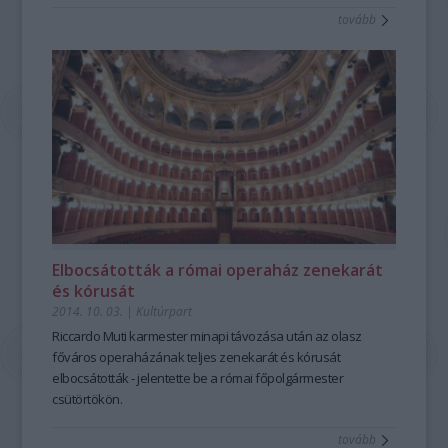
tovább
Elbocsátották a római operaház zenekarát
és kórusát
2014. 10. 03.
|
Kultúrpart
Riccardo Muti karmester
minapi
távozása
után az olasz
főváros operaházának teljes zenekarát és kórusát
elbocsátották - jelentette be a római főpolgármester
csütörtökön.
tovább