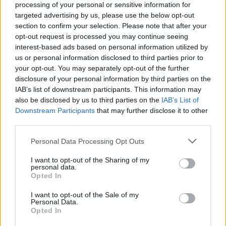
processing of your personal or sensitive information for
Lezárult az
Oscar-díjak
85 éves történetének első
online
targeted advertising by us, please use the below opt-out
voksolása
: az amerikai filmakadémia tagjai leadták
section to confirm your selection. Please note that after your
szavazataikat, melyek eldöntik a
vasárnap kiosztásra kerülő
opt-out request is processed you may continue seeing
díjak sorsát.
interest-based ads based on personal information utilized by
us or personal information disclosed to third parties prior to
your opt-out. You may separately opt-out of the further
tovább
disclosure of your personal information by third parties on the
IAB’s list of downstream participants. This information may
also be disclosed by us to third parties on the
IAB’s List of
Downstream Participants
that may further disclose it to other
third parties.
Please note that this website/app uses one or more Google
Personal Data Processing Opt Outs
services and may gather and store information including but
not limited to your visit or usage behaviour. You may click to
I want to opt-out of the Sharing of my
personal data.
grant or deny consent to Google and its third-party tags to
Opted In
use your data for below specified purposes in below Google
consent section.
I want to opt-out of the Sale of my
Oscar fekete-fehérben
Personal Data.
2013. 02. 08.
|
Kultúrpart
Opted In
Egy különleges, érzelmekkel teli
fotósorozatot
készítettek az