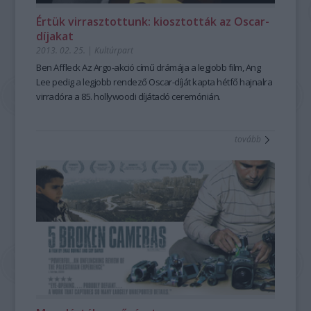
Értük virrasztottunk: kiosztották az Oscar-
díjakat
2013. 02. 25.
|
Kultúrpart
Ben Affleck
Az Argo-akció
című drámája a
legjobb film, Ang
Lee
pedig a
legjobb rendező
Oscar-díját kapta hétfő hajnalra
virradóra a
85. hollywoodi díjátadó ceremónián
.
tovább