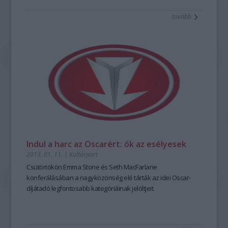
tovább
Indul a harc az Oscarért: ők az esélyesek
2013. 01. 11.
|
Kultúrpart
Csütörtökön
Emma Stone
és
Seth MacFarlane
konferálásában a nagyközönség elé tárták az idei
Oscar-
díjátadó
legfontosabb kategóriáinak
jelöltjeit
.