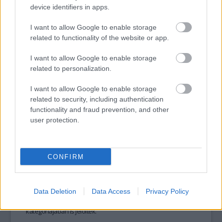
által rendezett
Az Argó-akció
volt. Kezd kínossá válni, hogy az
device identifiers in apps.
alkotót nem jelölték az
Oscarra
.
I want to allow Google to enable storage
related to functionality of the website or app.
tovább
I want to allow Google to enable storage
related to personalization.
I want to allow Google to enable storage
related to security, including authentication
functionality and fraud prevention, and other
user protection.
CONFIRM
Norah Jones is fellép a díjátadón
2013. 01. 30.
|
Kultúrpart
A különleges hangú énekesnő a
Ted
című film betétdalát
Data Deletion
Data Access
Privacy Policy
fogja előadni, amit egyébként a legjobb eredeti dal
kategóriájában is jelöltek.