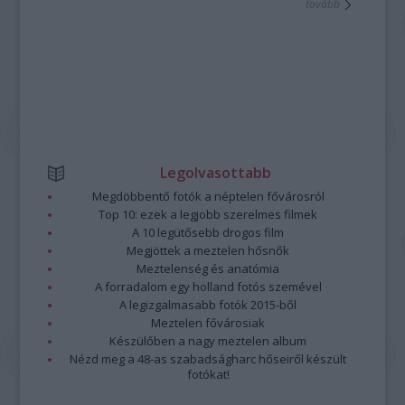
tovább
Legolvasottabb
Megdöbbentő fotók a néptelen fővárosról
Top 10: ezek a legjobb szerelmes filmek
A 10 legütősebb drogos film
Megjöttek a meztelen hősnők
Meztelenség és anatómia
A forradalom egy holland fotós szemével
A legizgalmasabb fotók 2015-ből
Meztelen fővárosiak
Készülőben a nagy meztelen album
Nézd meg a 48-as szabadságharc hőseiről készült
fotókat!