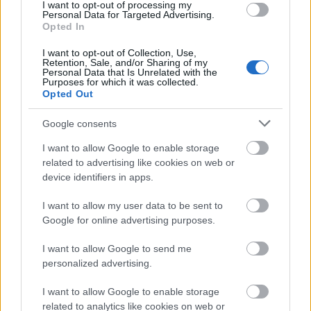
I want to opt-out of processing my
idei
Oscar-gála
szereplőiről. A színészek a képeken egyetlen
Personal Data for Targeted Advertising.
momentumot igyekeztek megragadni.
Opted In
I want to opt-out of Collection, Use,
Retention, Sale, and/or Sharing of my
Personal Data that Is Unrelated with the
tovább
Purposes for which it was collected.
Opted Out
Google consents
I want to allow Google to enable storage
related to advertising like cookies on web or
device identifiers in apps.
I want to allow my user data to be sent to
Google for online advertising purposes.
I want to allow Google to send me
Az Argó-akció megint tarolt
personalized advertising.
2013. 02. 04.
|
Kultúrpart
Kiosztották a
Directors Guild of America
-díjait, amely
I want to allow Google to enable storage
nagyszabású esemény egyértelmű győztese a
Ben Affleck
related to analytics like cookies on web or