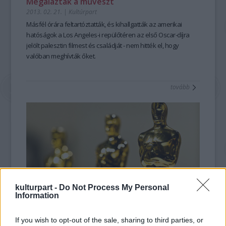
Megalázták a művészt
2013. 02. 21.
|
Kultúrpart
Másfél órára feltartóztatták
, és kihallgatták az amerikai
hatóságok a Los Angeles-i repülőtéren az
első Oscar-díjra
jelölt palesztin filmest
és családját - nem hitték el, hogy
valóban meghívták őket.
tovább
kulturpart -
Do Not Process My Personal
Information
Már csak hármat kell aludni!
If you wish to opt-out of the sale, sharing to third parties, or
2013. 02. 21.
|
Kultúrpart