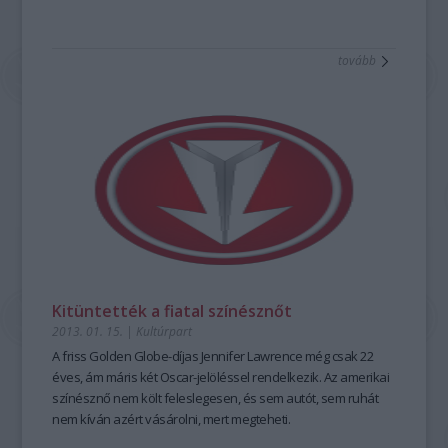
tovább
Kitüntették a fiatal színésznőt
2013. 01. 15.
|
Kultúrpart
A friss
Golden Globe-díjas Jennifer Lawrence
még csak 22
éves, ám máris
két Oscar-jelöléssel
rendelkezik. Az amerikai
színésznő nem költ feleslegesen, és sem autót, sem ruhát
nem kíván azért vásárolni, mert megteheti.