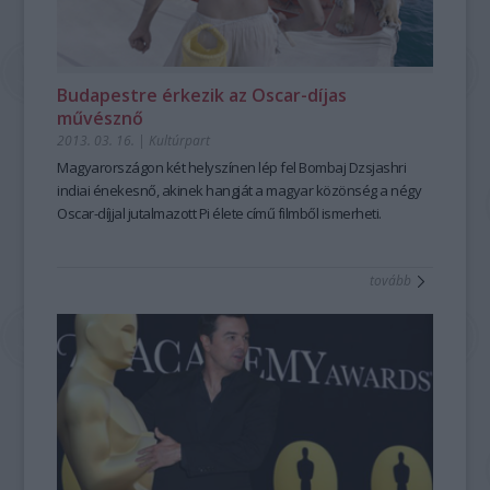
Budapestre érkezik az Oscar-díjas
művésznő
2013. 03. 16.
|
Kultúrpart
Magyarországon két helyszínen lép fel
Bombaj Dzsjashri
indiai énekesnő, akinek hangját a magyar közönség a
négy
Oscar-díjjal jutalmazott Pi élete című filmből ismerheti.
tovább