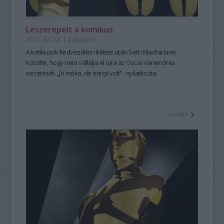
Leszerepelt a komikus
2013. 02. 28.
|
Kultúrpart
A kritikusok
kedvezőtlen ítélete
után
Seth MacFarlane
közölte, hogy nem vállalja el újra az
Oscar-ceremónia
vezetését. „Jó móka, de ennyi volt"- nyilatkozta.
tovább