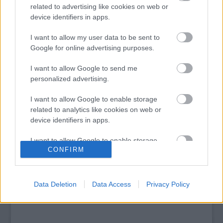
Top 10: ezek a legjobb szerelmes filmek
related to advertising like cookies on web or
A 10 legütősebb drogos film
device identifiers in apps.
Megjöttek a meztelen hősnők
Meztelenség és anatómia
I want to allow my user data to be sent to
A forradalom egy holland fotós szemével
Google for online advertising purposes.
A legizgalmasabb fotók 2015-ből
Meztelen fővárosiak
I want to allow Google to send me
Készülőben a nagy meztelen album
personalized advertising.
Nézd meg a 48-as szabadságharc hőseiről készült
fotókat!
I want to allow Google to enable storage
Hírlevél feliratkozás
related to analytics like cookies on web or
device identifiers in apps.
I want to allow Google to enable storage
CONFIRM
related to functionality of the website or app.
I want to allow Google to enable storage
related to personalization.
Data Deletion
Data Access
Privacy Policy
I want to allow Google to enable storage
related to security, including authentication
functionality and fraud prevention, and other