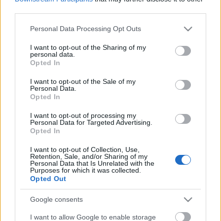
third parties.
A Clinton házaspár és a démoni alku
Please note that this website/app uses one or more Google
Personal Data Processing Opt Outs
2008. 05. 23.
|
Kultúrpart
services and may gather and store information including but
A Clinton házaspár hatalomban eltöltött éveiről jelent meg
not limited to your visit or usage behaviour. You may click to
I want to opt-out of the Sharing of my
personal data.
több mint 500 oldalas, fotókkal illusztrált kötet Párban a
grant or deny consent to Google and its third-party tags to
Opted In
pályán - Bill és Hillary Clinton a Fehér Házban címmel.
use your data for below specified purposes in below Google
consent section.
I want to opt-out of the Sale of my
Personal Data.
Opted In
tovább
I want to opt-out of processing my
Personal Data for Targeted Advertising.
Opted In
I want to opt-out of Collection, Use,
Retention, Sale, and/or Sharing of my
Personal Data that Is Unrelated with the
Purposes for which it was collected.
Opted Out
Legolvasottabb
Google consents
Megdöbbentő fotók a néptelen fővárosról
I want to allow Google to enable storage