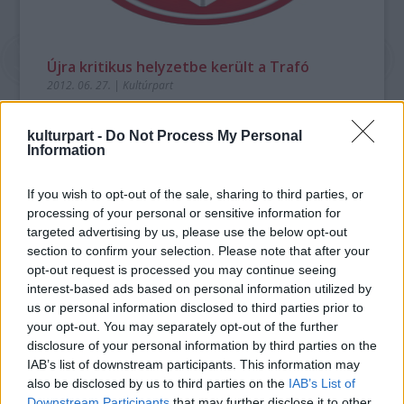
Újra kritikus helyzetbe került a Trafó
2012. 06. 27.
|
Kultúrpart
Új pályázatot írnak ki a Trafó vezetésére. Amíg nem lesz meg
a győztes, addig ideiglenesen a gazdasági igazgató vezeti az
kulturpart -
Do Not Process My Personal
intézményt.
Information
If you wish to opt-out of the sale, sharing to third parties, or
processing of your personal or sensitive information for
tovább
targeted advertising by us, please use the below opt-out
section to confirm your selection. Please note that after your
opt-out request is processed you may continue seeing
interest-based ads based on personal information utilized by
us or personal information disclosed to third parties prior to
your opt-out. You may separately opt-out of the further
disclosure of your personal information by third parties on the
IAB’s list of downstream participants. This information may
also be disclosed by us to third parties on the
IAB’s List of
Downstream Participants
that may further disclose it to other