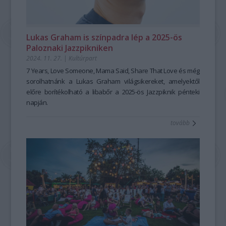
Lukas Graham is színpadra lép a 2025-ös
Paloznaki Jazzpikniken
2024. 11. 27.
|
Kultúrpart
7 Years, Love Someone, Mama Said, Share That Love
és még
sorolhatnánk a Lukas Graham világsikereket, amelyektől
előre borítékolható a libabőr a 2025-ös Jazzpiknik pénteki
napján.
tovább