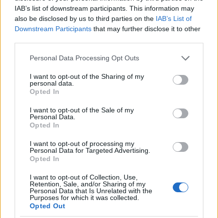
Nyerj jegyet a Paloznaki Jazzpiknikre!
IAB’s list of downstream participants. This information may
also be disclosed by us to third parties on the
IAB’s List of
2017. 06. 18.
|
Kultúrpart
Downstream Participants
that may further disclose it to other
Kool & the Gang, Mario Biondi, Matt Bianco feat New Cool
third parties.
Collective, Incognito, Random Trip
– csak néhány név a
Paloznaki Jazzpiknik idei felhozatalából. Nyerj 2db jegyet egy
Please note that this website/app uses one or more Google
Personal Data Processing Opt Outs
általad választott napra!
services and may gather and store information including but
not limited to your visit or usage behaviour. You may click to
I want to opt-out of the Sharing of my
personal data.
grant or deny consent to Google and its third-party tags to
tovább
Opted In
use your data for below specified purposes in below Google
consent section.
I want to opt-out of the Sale of my
Personal Data.
Opted In
I want to opt-out of processing my
Personal Data for Targeted Advertising.
Opted In
I want to opt-out of Collection, Use,
Retention, Sale, and/or Sharing of my
Personal Data that Is Unrelated with the
Purposes for which it was collected.
Opted Out
Ismét világsztárok töltik meg a falut