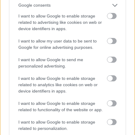
2017. 05. 08.
|
Kultúrpart
Google consents
Kool & the Gang, Mario Biondi, Matt Bianco feat New Cool
I want to allow Google to enable storage
Collective, Incognito – csak néhány név a Paloznaki Jazzpiknik
related to advertising like cookies on web or
idei felhozatalából.
device identifiers in apps.
I want to allow my user data to be sent to
Google for online advertising purposes.
tovább
I want to allow Google to send me
personalized advertising.
I want to allow Google to enable storage
related to analytics like cookies on web or
device identifiers in apps.
I want to allow Google to enable storage
related to functionality of the website or app.
I want to allow Google to enable storage
Világsztárok a Balatonnál
related to personalization.
2016. 06. 22.
|
Kultúrpart