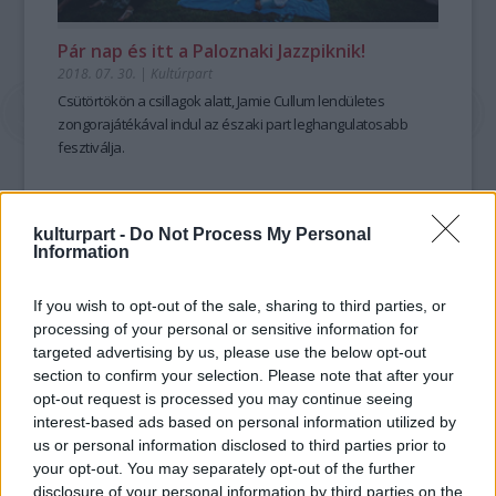
Pár nap és itt a Paloznaki Jazzpiknik!
2018. 07. 30.
|
Kultúrpart
Csütörtökön a csillagok alatt, Jamie Cullum lendületes
zongorajátékával indul az északi part leghangulatosabb
fesztiválja.
kulturpart -
Do Not Process My Personal
tovább
Information
If you wish to opt-out of the sale, sharing to third parties, or
processing of your personal or sensitive information for
targeted advertising by us, please use the below opt-out
section to confirm your selection. Please note that after your
opt-out request is processed you may continue seeing
interest-based ads based on personal information utilized by
us or personal information disclosed to third parties prior to
your opt-out. You may separately opt-out of the further
disclosure of your personal information by third parties on the