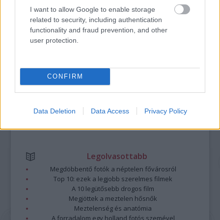
Újra Paloznak lesz a Balaton zenei fővárosa: a Jazz Piknik
I want to allow Google to enable storage
ismét gazdag programmal készül, most már három napon át,
related to security, including authentication
augusztus 4-5-6.-án élvezhetjük a fesztivált.
functionality and fraud prevention, and other
user protection.
tovább
CONFIRM
Data Deletion
Data Access
Privacy Policy
Legolvasottabb
Megdöbbentő fotók a néptelen fővárosról
Top 10: ezek a legjobb szerelmes filmek
A 10 legütősebb drogos film
Megjöttek a meztelen hősnők
Meztelenség és anatómia
A forradalom egy holland fotós szemével