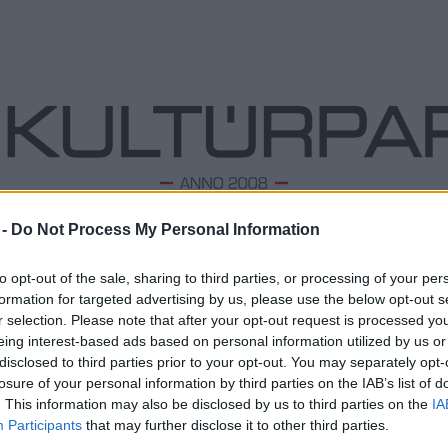
 -
Do Not Process My Personal Information
ODALOM
ZENE
TÁNC
FOLK
KÉPZŐ
PODCA
to opt-out of the sale, sharing to third parties, or processing of your per
formation for targeted advertising by us, please use the below opt-out s
r selection. Please note that after your opt-out request is processed y
eing interest-based ads based on personal information utilized by us or
Bartók Feszt' - A te negyeded, a te
L
disclosed to third parties prior to your opt-out. You may separately opt-
ritmusod!
losure of your personal information by third parties on the IAB’s list of
Megd
2023. 08. 23.
|
Kultúrpart
Top 1
. This information may also be disclosed by us to third parties on the
IA
Szeptember 2-án
ismét
vár minden érdeklődőt az újbudai
A 10 
Participants
that may further disclose it to other third parties.
Bartók Feszt'! Az egész napos eseményen 10 zenei
Megj