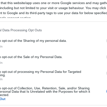
előadóval, 24 hazai szervezettel, 40 családi és felnőtt
 that this website/app uses one or more Google services and may gath
Mezt
programmal, gyermekkoncerttel és városbebarangoló
including but not limited to your visit or usage behaviour. You may click 
A fo
helytörténeti sétákkal, illetve bringatúrákkal készülnek.
tovább
 to Google and its third-party tags to use your data for below specifi
A leg
ogle consent section.
Mezt
Kész
Nézd
l Data Processing Opt Outs
készü
Hírle
o opt-out of the Sharing of my personal data.
In
o opt-out of the Sale of my Personal Data.
In
to opt-out of processing my Personal Data for Targeted
ing.
In
o opt-out of Collection, Use, Retention, Sale, and/or Sharing
ersonal Data that Is Unrelated with the Purposes for which it
lected.
Out