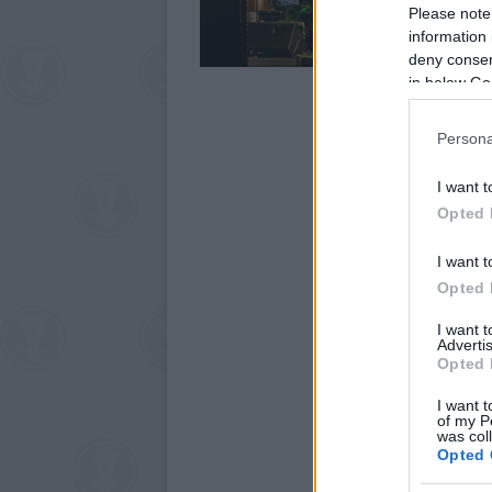
Please note
information 
deny consent
in below Go
Persona
I want t
Opted 
I want t
Opted 
I want 
Advertis
Opted 
I want t
of my P
was col
Opted 