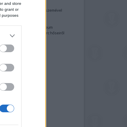
er and store
elenség és anatómia
to grant or
rradalom egy holland fotós szemével
ed purposes
izgalmasabb fotók 2015-ből
elen fővárosiak
ülőben a nagy meztelen album
 meg a 48-as szabadságharc hőseiről
lt fotókat!
vél feliratkozás