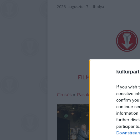
2026. augusztus 7. – Ibolya
kulturpart
FILM
SZÍNHÁZ
IR
If you wish 
sensitive in
Címkék
»
Paralel_Alkotócsoport
confirm you
continue se
information 
further disc
participants
Downstream 