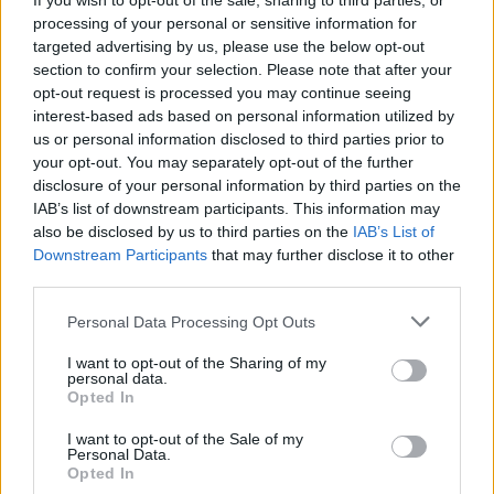
If you wish to opt-out of the sale, sharing to third parties, or
Képzeld el, ahogy unatkozva/elgondolkozva/fáradtan
processing of your personal or sensitive information for
várakozol a buszmegállóban
, és egyszer csak a
te képed
targeted advertising by us, please use the below opt-out
jelenik meg
a melletted levő
hirdetésen
. Megtörténhet? Most
section to confirm your selection. Please note that after your
már igen.
opt-out request is processed you may continue seeing
interest-based ads based on personal information utilized by
us or personal information disclosed to third parties prior to
tovább
your opt-out. You may separately opt-out of the further
disclosure of your personal information by third parties on the
IAB’s list of downstream participants. This information may
also be disclosed by us to third parties on the
IAB’s List of
Downstream Participants
that may further disclose it to other
third parties.
Please note that this website/app uses one or more Google
Personal Data Processing Opt Outs
services and may gather and store information including but
not limited to your visit or usage behaviour. You may click to
I want to opt-out of the Sharing of my
personal data.
grant or deny consent to Google and its third-party tags to
Opted In
use your data for below specified purposes in below Google
consent section.
Való világ a Photoshoppal
I want to opt-out of the Sale of my
Personal Data.
2013. 04. 11.
|
Kultúrpart
Opted In
„
Hogy nézne ki a Photoshop a valóságban?
" - teszi fel a