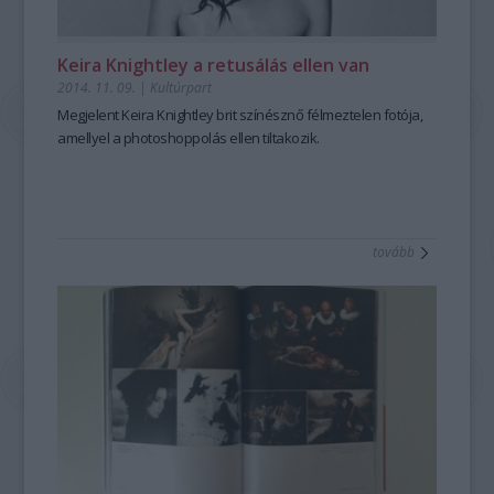
Keira Knightley a retusálás ellen van
2014. 11. 09.
|
Kultúrpart
Megjelent Keira Knightley brit színésznő
félmeztelen fotója
,
amellyel a
photoshoppolás ellen tiltakozik.
tovább