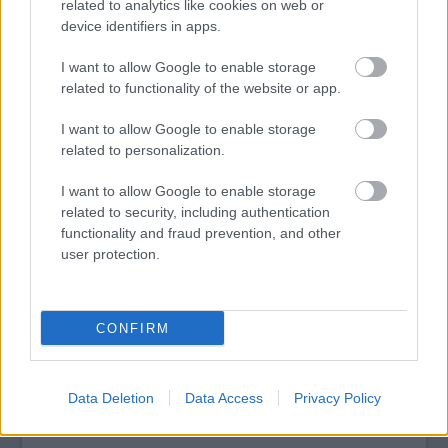
mindennapi felvételek a
related to analytics like cookies on web or
viktoriánus
kor specialitásai.
device identifiers in apps.
I want to allow Google to enable storage
related to functionality of the website or app.
tovább
I want to allow Google to enable storage
related to personalization.
I want to allow Google to enable storage
related to security, including authentication
functionality and fraud prevention, and other
user protection.
CONFIRM
Barbie, ahogy még soha nem láttad
2012. 10. 24.
|
Kultúrpart
A népszerű baba külső vonásai mindenki számára ismertek
Data Deletion
Data Access
Privacy Policy
azonban az igazság a felszín alatt rejtőzik.