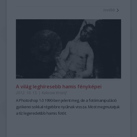
tovább
A világ leghíresebb hamis fényképei
2012. 10. 13.
|
Kalocsai Kristóf
A Photoshop 1.0 1990-ben jelent meg, de a fotómanipuláció
gyökerei sokkal régebbre nyúlnak vissza. Most megmutatjuk
a tíz legeredetibb hamis fotót.