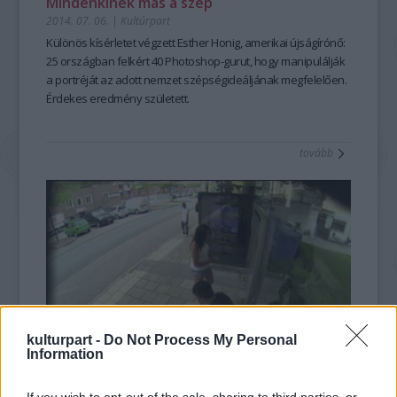
Mindenkinek más a szép
2014. 07. 06.
|
Kultúrpart
Különös kísérletet végzett Esther Honig, amerikai újságírónő:
25 országban
felkért 40 Photoshop-gurut, hogy
manipulálják
a portréját
az adott
nemzet szépségideáljának megfelelően
.
Érdekes eredmény született.
tovább
kulturpart -
Do Not Process My Personal
Information
Így is lehet buszra várni
2013. 06. 09.
|
Kultúrpart