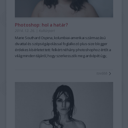
Photoshop: hol a határ?
2014. 12. 26.
|
Kultúrpart
Marie Southard Ospina, kolumbiai-amerikai származású
divattal és szépségápolással
foglalkozó
plus-size blogger
érdekes kísérletet tett: felkért néhány
photoshop
hoz értőt a
világ minden tájáról
, hogy szerkesszék meg arcképét úgy,
ahogy ők
ideáli
snak tartanák.
tovább