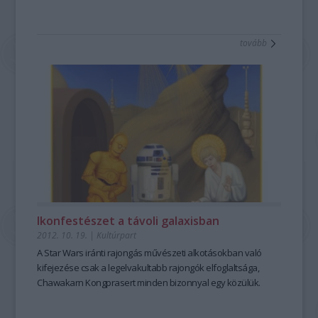
tovább
Ikonfestészet a távoli galaxisban
2012. 10. 19.
|
Kultúrpart
A Star Wars iránti rajongás művészeti alkotásokban való
kifejezése csak a legelvakultabb rajongók elfoglaltsága,
Chawakarn Kongprasert minden bizonnyal egy közülük.