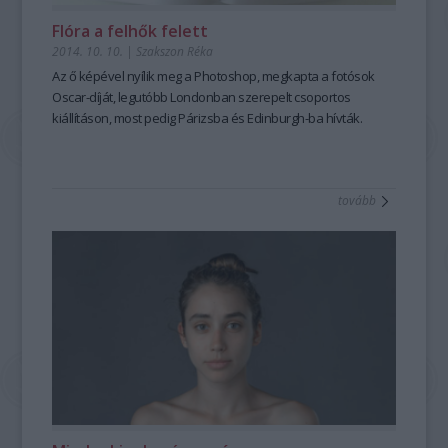
Flóra a felhők felett
2014. 10. 10.
|
Szakszon Réka
Az ő képével nyílik meg a Photoshop, megkapta a fotósok
Oscar-díját, legutóbb Londonban szerepelt csoportos
kiállításon, most pedig Párizsba és Edinburgh-ba hívták.
tovább