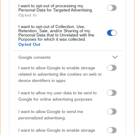
kérdést
Borsi Flóra
legújabb
fotósorozatában
. A fiatal
I want to opt-out of processing my
magyar fotós lány válaszkísérletei bejárták a világot, és több
Personal Data for Targeted Advertising.
Opted In
designblogon is felbukkantak.
I want to opt-out of Collection, Use,
Retention, Sale, and/or Sharing of my
Personal Data that Is Unrelated with the
tovább
Purposes for which it was collected.
Opted Out
Google consents
I want to allow Google to enable storage
related to advertising like cookies on web or
device identifiers in apps.
I want to allow my user data to be sent to
Google for online advertising purposes.
Fejvesztés a viktoriánus korban
I want to allow Google to send me
2013. 01. 03.
|
Kultúrpart
personalized advertising.
A nemrégiben napvilágot látott
19. századi
fotókon emberek
a saját
I want to allow Google to enable storage
fejükkel
a kezükben pózolnak a kamerák előtt. A nem