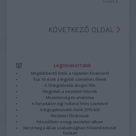
tovább
KÖVETKEZŐ OLDAL
Legolvasottabb
Megdöbbentő fotók a néptelen fővárosról
Top 10: ezek a legjobb szerelmes filmek
A 10 legütősebb drogos film
Megjöttek a meztelen hősnők
Meztelenség és anatómia
A forradalom egy holland fotós szemével
A legizgalmasabb fotók 2015-ből
Meztelen fővárosiak
Készülőben a nagy meztelen album
Nézd meg a 48-as szabadságharc hőseiről készült
fotókat!