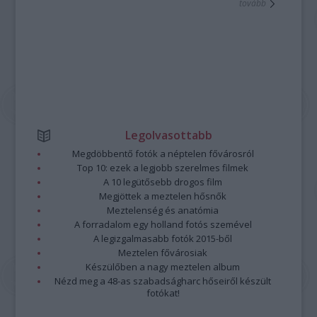
tovább
Legolvasottabb
Megdöbbentő fotók a néptelen fővárosról
Top 10: ezek a legjobb szerelmes filmek
A 10 legütősebb drogos film
Megjöttek a meztelen hősnők
Meztelenség és anatómia
A forradalom egy holland fotós szemével
A legizgalmasabb fotók 2015-ből
Meztelen fővárosiak
Készülőben a nagy meztelen album
Nézd meg a 48-as szabadságharc hőseiről készült
fotókat!