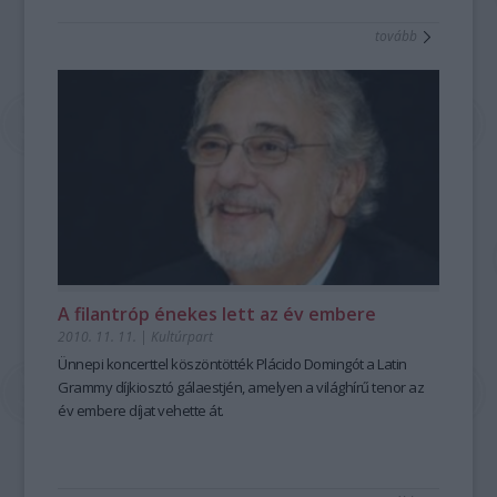
tovább
A filantróp énekes lett az év embere
2010. 11. 11.
|
Kultúrpart
Ünnepi koncerttel köszöntötték Plácido Domingót a Latin
Grammy díjkiosztó gálaestjén, amelyen a világhírű tenor az
év embere díjat vehette át.