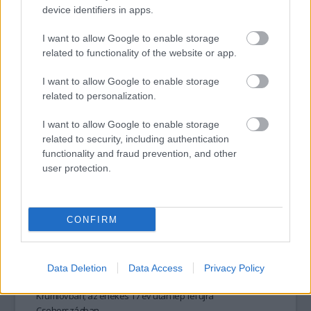
kellett zárni a
karácsonyi viharok
okozta károk miatt.
device identifiers in apps.
I want to allow Google to enable storage
related to functionality of the website or app.
tovább
I want to allow Google to enable storage
related to personalization.
I want to allow Google to enable storage
related to security, including authentication
functionality and fraud prevention, and other
user protection.
CONFIRM
Parkolóban lép fel a sztár
2011. 03. 30.
|
Kultúrpart
Parkolóban ad koncertet Placido Domingo spanyol tenor a
Data Deletion
Data Access
Privacy Policy
XX. Nemzetközi Zenei Fesztiválon a csehországi Cesky
Krumlovban; az énekes 17 év után lép fel újra
Csehországban.