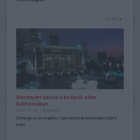
tovább
Merénylet készül a királynő ellen
Kaliforniában
2010. 12. 20.
|
Kultúrpart
Domingo a Los Angeles-i Operaházban bemutatja a
Bánk
bán
t.