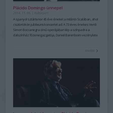
Plácido Domingo ünnepel
2014. 11. 06.
|
Kultúrpart
A
spanyol sztártenor
45 éve énekel a
milánói Scalában
, ahol
csütörtökön
jubileumi koncertet
ad. A
73 éves énekes
Verdi
Simon Boccanegra
című operájában lép a színpadra a
dalszínház főzeneigazgatója,
Daniel Barenboim vezénylete
alatt.
tovább