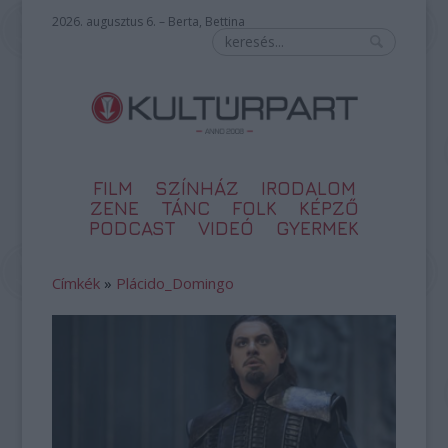
2026. augusztus 6. – Berta, Bettina
FILM
SZÍNHÁZ
IRODALOM
ZENE
TÁNC
FOLK
KÉPZŐ
PODCAST
VIDEÓ
GYERMEK
Címkék
»
Plácido_Domingo