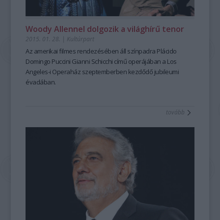
Woody Allennel dolgozik a világhírű tenor
2015. 01. 28.
|
Kultúrpart
Az amerikai filmes rendezésében áll színpadra
Plácido
Domingo
Puccini
Gianni Schicchi
című operájában a
Los
Angeles-i Operaház
szeptemberben kezdődő
jubileumi
évadában.
tovább