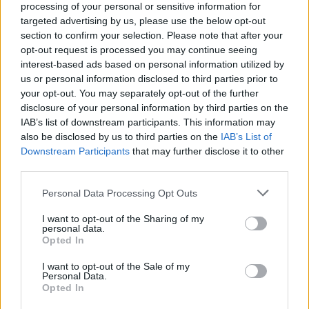
processing of your personal or sensitive information for
Az idei
Salzburgi Ünnepi Játékok
fénypontja
A trubadúr
.
Verdi
targeted advertising by us, please use the below opt-out
mesterműve minden idők egyik legismertebb és
section to confirm your selection. Please note that after your
legnépszerűbb operája, ráadásul ezúttal parádés
opt-out request is processed you may continue seeing
szereposztásban kerül a közönség elé.
interest-based ads based on personal information utilized by
us or personal information disclosed to third parties prior to
your opt-out. You may separately opt-out of the further
tovább
disclosure of your personal information by third parties on the
IAB’s list of downstream participants. This information may
also be disclosed by us to third parties on the
IAB’s List of
Downstream Participants
that may further disclose it to other
third parties.
Please note that this website/app uses one or more Google
Personal Data Processing Opt Outs
services and may gather and store information including but
not limited to your visit or usage behaviour. You may click to
I want to opt-out of the Sharing of my
personal data.
grant or deny consent to Google and its third-party tags to
Opted In
use your data for below specified purposes in below Google
consent section.
I want to opt-out of the Sale of my
Domingo és Netrebko együtt lép színpadra
Personal Data.
Salzburgban
Opted In
2014. 08. 07.
|
Kultúrpart