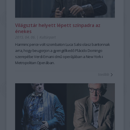
Világsztár helyett lépett színpadra az
énekes
2015. 04. 06.
|
Kultúrpart
Harminc perce volt szombaton
Luca Salsi
olasz baritonnak
arra, hogy beugorjon a gyengélkedő
Plácido Domingo
szerepébe Verdi
Ernani
című operájában a
New York-i
Metropolitan Operában.
tovább