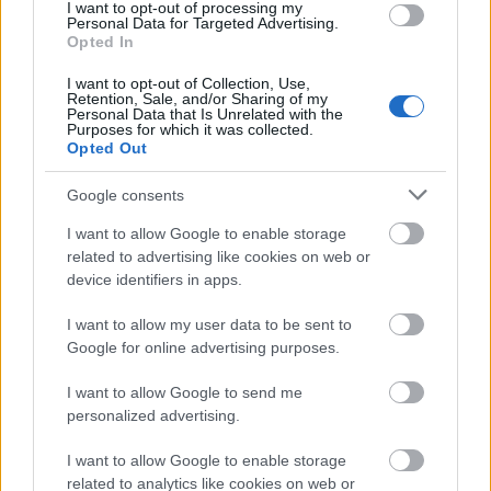
I want to opt-out of processing my
Domingo, aki 39 évvel ezelőtt debütált Salzburgban, az
Personal Data for Targeted Advertising.
ünnepi játékokat
nemes egyszerűséggel „
a világ
Opted In
legfontosabb fesztiváljának
” nevezte, ahol „Verdi operáinak
hagyománya van”.
I want to opt-out of Collection, Use,
Retention, Sale, and/or Sharing of my
Personal Data that Is Unrelated with the
tovább
Purposes for which it was collected.
Opted Out
Google consents
I want to allow Google to enable storage
related to advertising like cookies on web or
device identifiers in apps.
I want to allow my user data to be sent to
Google for online advertising purposes.
I want to allow Google to send me
Mégsem lép színpadra Plácido Domingo
personalized advertising.
2014. 01. 03.
|
Kultúrpart
Csúszik az énekes
karmesteri bemutatkozása
a
valenciai
I want to allow Google to enable storage
operaházban
, mivel a kikötőváros ultramodern épületét be
related to analytics like cookies on web or