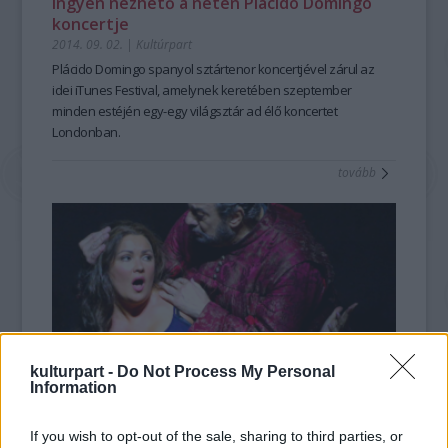
Ingyen nézhető a neten Plácido Domingo
koncertje
2014. 09. 02.
|
Kultúrpart
Plácido Domingo spanyol
sztártenor
koncertjével zárul az
idei
iTunes Festival
, amelynek keretében
szeptember
minden estéjén egy-egy világsztár ad élő koncertet
Londonban.
tovább
kulturpart -
Do Not Process My Personal
Information
Sötét és kegyetlen mese a színpadon
If you wish to opt-out of the sale, sharing to third parties, or
2014. 08. 25.
|
Kultúrpart