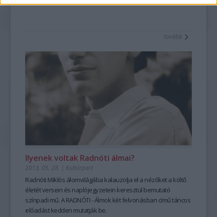
tovább
Ilyenek voltak Radnóti álmai?
2013. 05. 28.
|
Kultúrpart
Radnóti Miklós álomvilágába kalauzolja el a nézőket a költő
életét versein és naplójegyzetein keresztül bemutató
színpadi mű. A
RADNÓTI - Álmok két felvonásban
című
táncos
előadás
t kedden mutatják be.