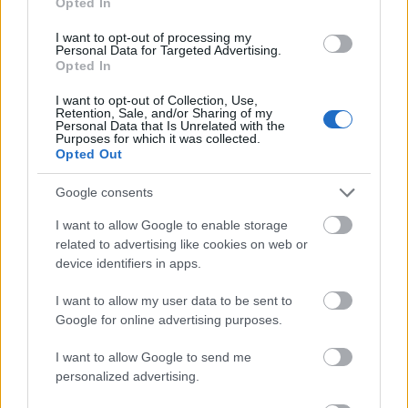
Opted In
Elhunyt
Radnóti Miklós költő özvegye
, Gyarmati Fanni –
közölte a fővárosi XIII. kerületi önkormányzatának
I want to opt-out of processing my
sajtóreferense szombaton.
Personal Data for Targeted Advertising.
Opted In
I want to opt-out of Collection, Use,
Retention, Sale, and/or Sharing of my
tovább
Personal Data that Is Unrelated with the
Purposes for which it was collected.
Opted Out
Google consents
I want to allow Google to enable storage
related to advertising like cookies on web or
device identifiers in apps.
I want to allow my user data to be sent to
Google for online advertising purposes.
Radnóti és Lorca
I want to allow Google to send me
2013. 12. 11.
|
Weiner Sennyey Tibor
personalized advertising.
Tudom, ez nem szándékos könyvégetés, tudom, ez nem