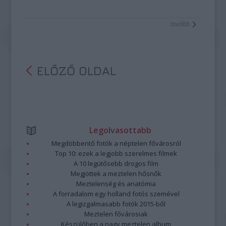
tovább
ELŐZŐ OLDAL
Legolvasottabb
Megdöbbentő fotók a néptelen fővárosról
Top 10: ezek a legjobb szerelmes filmek
A 10 legütősebb drogos film
Megjöttek a meztelen hősnők
Meztelenség és anatómia
A forradalom egy holland fotós szemével
A legizgalmasabb fotók 2015-ből
Meztelen fővárosiak
Készülőben a nagy meztelen album