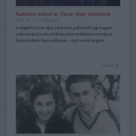
Radnótit szaval az Oscar-díjas színésznő
2014. 07. 13.
|
Kultúrpart
A világhírű Oscar-díjas színésznő,
Judi Dench
egy magyar
származású rendezőről készült portréfilmben mondja el
Radnóti Miklós
Nem tudhatom…
című
versét angolul.
tovább