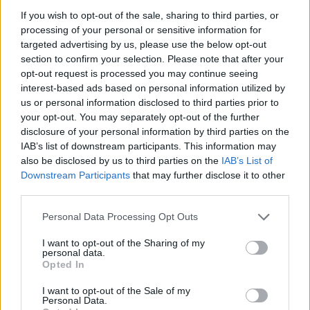
2014. 04. 04.
|
Kultúrpart
If you wish to opt-out of the sale, sharing to third parties, or
A
hetven éve elhunyt Radnóti Miklós
emlékét idézi meg
processing of your personal or sensitive information for
grafikák
on és
fotók
on keresztül a salgótarjáni START 20:10
targeted advertising by us, please use the below opt-out
alkotócsoport kiállítása szerdától a budapesti
FISE
section to confirm your selection. Please note that after your
Galériá
ban.
opt-out request is processed you may continue seeing
interest-based ads based on personal information utilized by
us or personal information disclosed to third parties prior to
tovább
your opt-out. You may separately opt-out of the further
disclosure of your personal information by third parties on the
IAB’s list of downstream participants. This information may
also be disclosed by us to third parties on the
IAB’s List of
Downstream Participants
that may further disclose it to other
third parties.
Please note that this website/app uses one or more Google
Personal Data Processing Opt Outs
services and may gather and store information including but
not limited to your visit or usage behaviour. You may click to
I want to opt-out of the Sharing of my
personal data.
grant or deny consent to Google and its third-party tags to
Opted In
use your data for below specified purposes in below Google
Elhunyt Gyarmati Fanni
consent section.
I want to opt-out of the Sale of my
2014. 02. 16.
|
Kultúrpart
Personal Data.