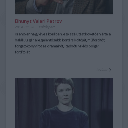
Elhunyt Valeri Petrov
2014. 08. 28.
|
Kultúrpart
Kilencvennégy éves
korában, egy szélütést követően érte a
halál
Bulgária legjelentősebb kortárs költőjét,
műfordítót,
forgatókönyvírót és drámaírót,
Radnóti Miklós bolgár
fordítóját.
tovább