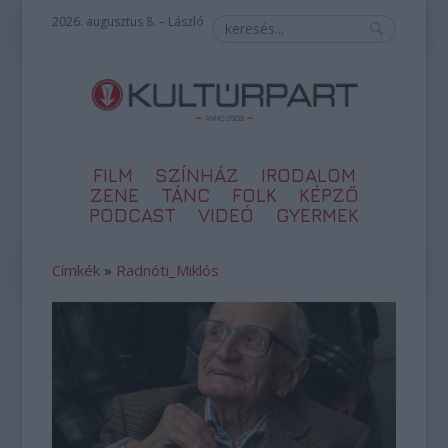
2026. augusztus 8. – László
FILM
SZÍNHÁZ
IRODALOM
ZENE
TÁNC
FOLK
KÉPZŐ
PODCAST
VIDEÓ
GYERMEK
Címkék
»
Radnóti_Miklós