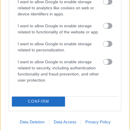
véletlen szobordöntögetés, mégis lehet, hogy fontosabb,
I want to allow Google to enable storage
mint a butaság sűrű köde.
related to analytics like cookies on web or
device identifiers in apps.
I want to allow Google to enable storage
tovább
related to functionality of the website or app.
I want to allow Google to enable storage
related to personalization.
I want to allow Google to enable storage
related to security, including authentication
functionality and fraud prevention, and other
user protection.
CONFIRM
69 éve hunyt el Radnóti Miklós
2013. 11. 09.
|
Kultúrpart
1944. november 9-én
, Abdánál érte a halál az egyik
legnagyobb költőnket, a
magyar líra kiemelkedő alakját.
Data Deletion
Data Access
Privacy Policy