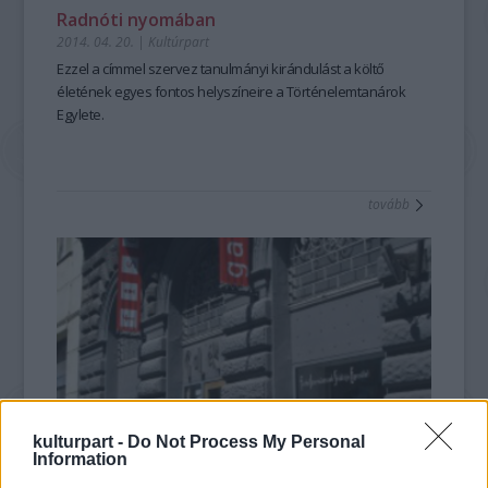
Radnóti nyomában
2014. 04. 20.
|
Kultúrpart
Ezzel a címmel szervez
tanulmányi kirándulást
a költő
életének egyes fontos helyszíneire a
Történelemtanárok
Egylete.
tovább
kulturpart -
Do Not Process My Personal
Information
Kiállítás Radnóti emlékére