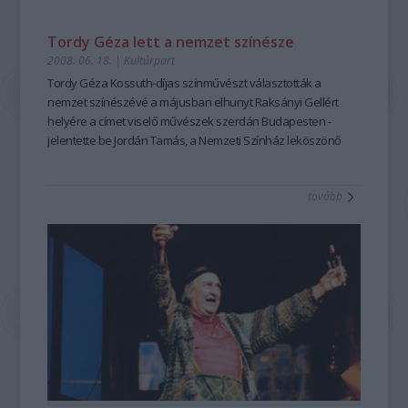
Tordy Géza lett a nemzet színésze
2008. 06. 18.
|
Kultúrpart
Tordy Géza Kossuth-díjas színművészt választották a
nemzet színészévé a májusban elhunyt Raksányi Gellért
helyére a címet viselő művészek szerdán Budapesten -
jelentette be Jordán Tamás, a Nemzeti Színház leköszönő
főigazgatója és Alföldi Róbert, a teátrum leendő vezetője.
tovább