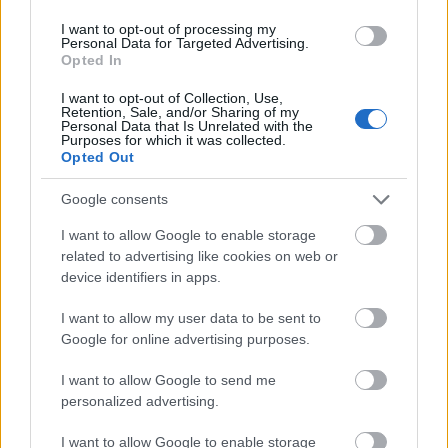
Rokonok, barátok, pályatársak és tisztelők sokasága vett
búcsút Raksányi Gellért Kossuth- és Jászai Mari-díjas
I want to opt-out of processing my
Personal Data for Targeted Advertising.
színművésztől szerdán Budapesten, a Farkasréti temető
Opted In
Makovecz terme előtt. A színművész végső nyughelye, saját
kívánsága szerint Balatongyörökön lesz.
I want to opt-out of Collection, Use,
Retention, Sale, and/or Sharing of my
Personal Data that Is Unrelated with the
tovább
Purposes for which it was collected.
Opted Out
Google consents
I want to allow Google to enable storage
related to advertising like cookies on web or
device identifiers in apps.
I want to allow my user data to be sent to
Google for online advertising purposes.
Kutya utolsó útja
I want to allow Google to send me
personalized advertising.
2008. 05. 29.
|
Kultúrpart
Raksányi Gellért Kossuth- és Jászai Mari-díjas színészt június
I want to allow Google to enable storage