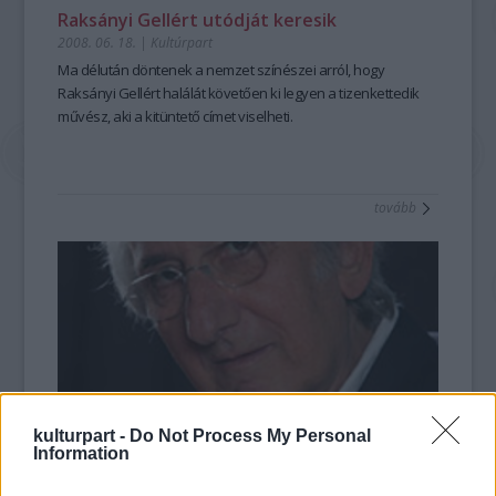
Raksányi Gellért utódját keresik
2008. 06. 18.
|
Kultúrpart
Ma délután döntenek a nemzet színészei arról, hogy
Raksányi Gellért halálát követően ki legyen a tizenkettedik
művész, aki a kitüntető címet viselheti.
tovább
kulturpart -
Do Not Process My Personal
Information
Garas Dezső lett a legjobb színész