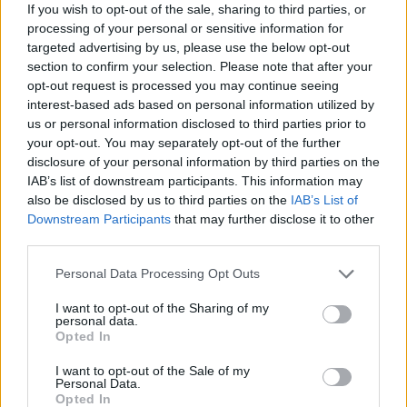
If you wish to opt-out of the sale, sharing to third parties, or
2008. 06. 10.
|
Kultúrpart
processing of your personal or sensitive information for
Garas Dezső a legjobb színész díját kapta a moszkvai Arany
targeted advertising by us, please use the below opt-out
Vitéz Nemzetközi Filmfesztiválon a Noé bárkája című
section to confirm your selection. Please note that after your
nagyjátékfilmben nyújtott alakításáért, Stock Ede
opt-out request is processed you may continue seeing
megformálásáért. A Sándor Pál rendezte Noé bárkájában a
interest-based ads based on personal information utilized by
Kossuth-díjas színművész partnere többek között Kállai
us or personal information disclosed to third parties prior to
Ferenc és Törőcsik Mari volt.
your opt-out. You may separately opt-out of the further
tovább
disclosure of your personal information by third parties on the
IAB’s list of downstream participants. This information may
also be disclosed by us to third parties on the
IAB’s List of
Downstream Participants
that may further disclose it to other
third parties.
Please note that this website/app uses one or more Google
Personal Data Processing Opt Outs
services and may gather and store information including but
not limited to your visit or usage behaviour. You may click to
I want to opt-out of the Sharing of my
personal data.
grant or deny consent to Google and its third-party tags to
Opted In
use your data for below specified purposes in below Google
consent section.
Elbúcsúztak Raksányi Gellérttől
I want to opt-out of the Sale of my
Personal Data.
2008. 06. 05.
|
Kultúrpart
Opted In