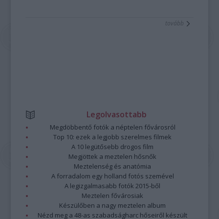
tovább
Legolvasottabb
Megdöbbentő fotók a néptelen fővárosról
Top 10: ezek a legjobb szerelmes filmek
A 10 legütősebb drogos film
Megjöttek a meztelen hősnők
Meztelenség és anatómia
A forradalom egy holland fotós szemével
A legizgalmasabb fotók 2015-ből
Meztelen fővárosiak
Készülőben a nagy meztelen album
Nézd meg a 48-as szabadságharc hőseiről készült