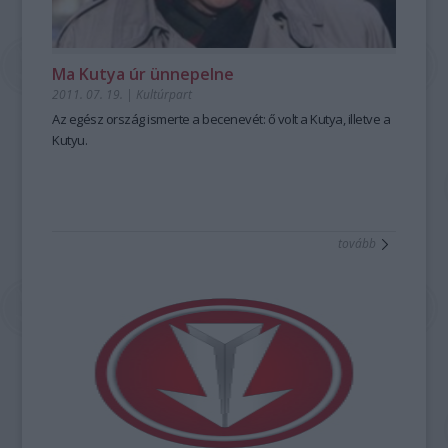
Ma Kutya úr ünnepelne
2011. 07. 19.
|
Kultúrpart
Az egész ország ismerte a becenevét: ő volt a Kutya, illetve a
Kutyu.
tovább