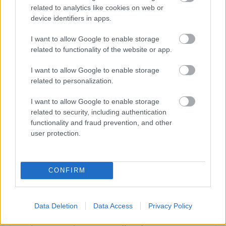
4-én, jövő szerdán 14 óra 30 perckor búcsúztatják
related to analytics like cookies on web or
Budapesten, a Farkasréti temető Makovecz-termében; a
device identifiers in apps.
kiváló és érdemes művész végső nyughelye akaratának
megfelelően Balatongyörökön lesz.
I want to allow Google to enable storage
related to functionality of the website or app.
tovább
I want to allow Google to enable storage
related to personalization.
I want to allow Google to enable storage
related to security, including authentication
functionality and fraud prevention, and other
user protection.
CONFIRM
Szobrot állítanak a Tenkes kapitányának
2008. 05. 28.
|
Kultúrpart
Mellszoborral állítanak emléket Salgótarján salgóbányai
Data Deletion
Data Access
Privacy Policy
városrészén Zenthe Ferencnek, a 2006-ban elhunyt Kossuth-
díjas színésznek, aki 1920-ban Salgóbányán született.