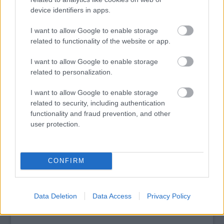
Bánfalvi Eszterrel beszélgettünk.
device identifiers in apps.
I want to allow Google to enable storage
tovább
related to functionality of the website or app.
I want to allow Google to enable storage
related to personalization.
I want to allow Google to enable storage
related to security, including authentication
functionality and fraud prevention, and other
user protection.
CONFIRM
Így ne nézz szembe a történelmeddel
2018. 12. 18.
|
Becságh Dániel
Radu Jude készített egy filmet arról, hogy mi történne, ha
készítene egy filmet a román történelem egyik legnagyobb
Data Deletion
Data Access
Privacy Policy
szégyenfoltjáról – ez a
Bánom is én, ha elítél az utókor
.