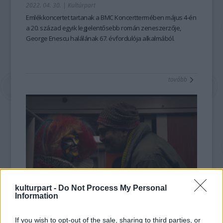
2022. 04. 30.
|
Kultúrpart
Emlékkoncertet tartanak a BMC Koncerttermében május 4-én
a 20. század egyik legjelentősebb román zeneszerzője,
George Enescu halálának 67. évfordulója alkalmából.
tovább
kulturpart -
Do Not Process My Personal
Information
Különös őrjárat veszi kezdetét
2021. 10. 26.
|
Kultúrpart
If you wish to opt-out of the sale, sharing to third parties, or