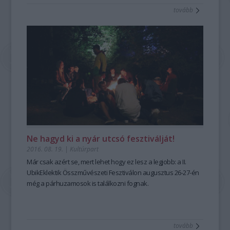
tovább
Ne hagyd ki a nyár utcsó fesztiválját!
2016. 08. 19.
|
Kultúrpart
Már csak azért se, mert lehet hogy ez lesz a legjobb: a II.
UbikEklektik Összművészeti Fesztiválon augusztus 26-27-én
még a
párhuzamosok is találkozni fognak.
tovább