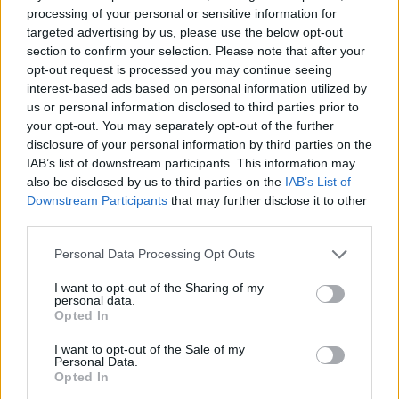
Október 28-tól vetítik a mozik a magyar-román
processing of your personal or sensitive information for
koprodukcióban készült
Éjjeli őrjárat
című filmet, amelynek
targeted advertising by us, please use the below opt-out
rendezője és operatőre a román film egyik legendás alakja,
section to confirm your selection. Please note that after your
Demian József.
opt-out request is processed you may continue seeing
interest-based ads based on personal information utilized by
us or personal information disclosed to third parties prior to
tovább
your opt-out. You may separately opt-out of the further
disclosure of your personal information by third parties on the
IAB’s list of downstream participants. This information may
also be disclosed by us to third parties on the
IAB’s List of
Downstream Participants
that may further disclose it to other
third parties.
Please note that this website/app uses one or more Google
Personal Data Processing Opt Outs
services and may gather and store information including but
not limited to your visit or usage behaviour. You may click to
I want to opt-out of the Sharing of my
personal data.
grant or deny consent to Google and its third-party tags to
Opted In
use your data for below specified purposes in below Google
Készülőben a román-magyar
consent section.
I want to opt-out of the Sale of my
együttműködés
Personal Data.
Opted In
2021. 10. 25.
|
Kultúrpart