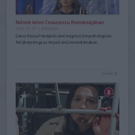
Nőnek lenni Ceaușescu Romániájában
2022. 10. 27.
|
Kultúrpart
Dancs Rózsa
Pokoljárás
című megrázó könyvét dolgozta
fel Ujhelyi Kinga az Anyaöl című monodrámában.
tovább