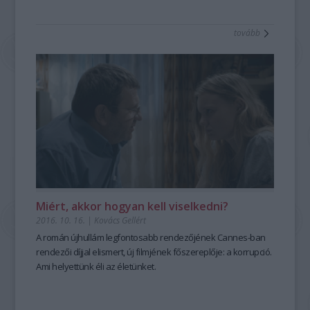
tovább
Miért, akkor hogyan kell viselkedni?
2016. 10. 16.
|
Kovács Gellért
A román újhullám legfontosabb rendezőjének Cannes-ban
rendezői díjjal elismert, új filmjének főszereplője: a korrupció.
Ami helyettünk éli az életünket.