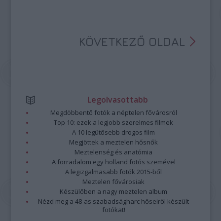
KÖVETKEZŐ OLDAL
Legolvasottabb
Megdöbbentő fotók a néptelen fővárosról
Top 10: ezek a legjobb szerelmes filmek
A 10 legütősebb drogos film
Megjöttek a meztelen hősnők
Meztelenség és anatómia
A forradalom egy holland fotós szemével
A legizgalmasabb fotók 2015-ből
Meztelen fővárosiak
Készülőben a nagy meztelen album
Nézd meg a 48-as szabadságharc hőseiről készült
fotókat!