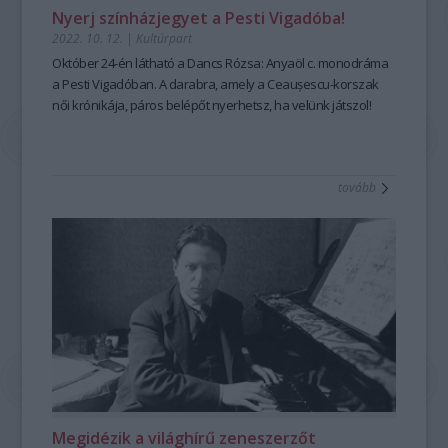
Nyerj színházjegyet a Pesti Vigadóba!
2022. 10. 12.
|
Kultúrpart
Október 24-én látható a
Dancs Rózsa: Anyaöl
c. monodráma
a Pesti Vigadóban. A darabra, amely a Ceaușescu-korszak
női krónikája, páros belépőt nyerhetsz, ha velünk játszol!
tovább
Megidézik a világhírű zeneszerzőt