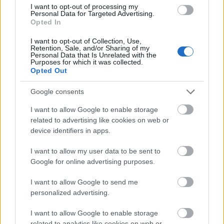
Október 27-én és 28-án, a Román Jazz Napok keretében
I want to opt-out of processing my
formabontó koncertekre kerül sor
az Opus Jazz Clubban.
Personal Data for Targeted Advertising.
Opted In
I want to opt-out of Collection, Use,
Retention, Sale, and/or Sharing of my
tovább
Personal Data that Is Unrelated with the
Purposes for which it was collected.
Opted Out
Google consents
I want to allow Google to enable storage
related to advertising like cookies on web or
device identifiers in apps.
I want to allow my user data to be sent to
Google for online advertising purposes.
Egyedül, egy kegyetlen országban
I want to allow Google to send me
2021. 10. 22.
|
Kultúrpart
personalized advertising.
Egy tizenhétéves lány történetét meséli el Bodor Johanna
nagysikerű műve, amelyet az Orlai Produkció állított
I want to allow Google to enable storage
színpadra Szikszai Rémusz rendezésében. A főszereplővel,
related to analytics like cookies on web or