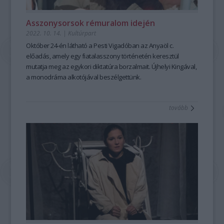
Asszonysorsok rémuralom idején
2022. 10. 14.
|
Kultúrpart
Október 24-én látható a Pesti Vigadóban az
Anyaöl
c.
előadás, amely egy fiatalasszony történetén keresztül
mutatja meg az egykori diktatúra borzalmait. Újhelyi Kingával,
a monodráma alkotójával beszélgettünk.
tovább