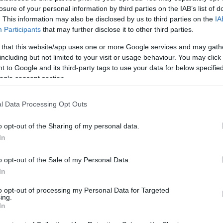
Mónikával december 6-án az A38 hajón.
Mezt
losure of your personal information by third parties on the IAB’s list of
A fo
. This information may also be disclosed by us to third parties on the
IA
tovább
A leg
Participants
that may further disclose it to other third parties.
Mezt
Harmadik alkalommal rendezik meg a
 that this website/app uses one or more Google services and may gath
Kész
Nemzetközi Cigány Dal Napját
including but not limited to your visit or usage behaviour. You may click 
Nézd
2024. 07. 11.
|
Kultúrpart
készü
 to Google and its third-party tags to use your data for below specifi
Augusztus 8-án – a legendás észak-macedón énekes,
ogle consent section.
Hírle
Esma Redžepova születésnapján – rendezik meg a
Nemzetközi Cigány Dal Napját, amelyen már 6 ország, 15
l Data Processing Opt Outs
helyszín, és 50 zenekar vesz részt itthon és külföldön.
tovább
o opt-out of the Sharing of my personal data.
In
Nemzetközi Cigány Dal Napja
2023. 07. 25.
|
Kultúrpart
o opt-out of the Sale of my Personal Data.
Augusztus 8-án – a legendás észak-macedón énekes,
In
Esma Redžepova születésnapján – ismét megrendezésre
kerül a Cigány Dal Napja, mely a sokszínűséget ünnepli
to opt-out of processing my Personal Data for Targeted
cigány és nemcigány művészek részvételével.
ing.
In
tovább