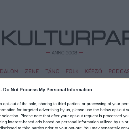
ODALOM
ZENE
TÁNC
FOLK
KÉPZŐ
PODCA
 -
Do Not Process My Personal Information
Hatalmas koncerttel ünnepel
L
to opt-out of the sale, sharing to third parties, or processing of your per
decemberben a 20 éves Romengo
formation for targeted advertising by us, please use the below opt-out s
Megd
2024. 11. 08.
|
Kultúrpart
r selection. Please note that after your opt-out request is processed y
Top 1
A hazai cigány folklór zenekarai együtt ünnepelnek a 20
eing interest-based ads based on personal information utilized by us or
A 10 
éves Romengóval és a Kossuth- és WOMEX-díjas Lakatos
Megj
disclosed to third parties prior to your opt-out. You may separately opt-