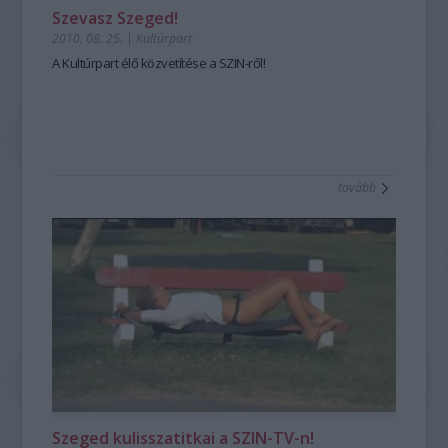
Szevasz Szeged!
2010. 08. 25.
|
Kultúrpart
A Kultúrpart élő közvetítése a SZIN-ről!
tovább
Szeged kulisszatitkai a SZIN-TV-n!