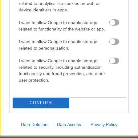
related to analytics like cookies on web or
25-29 között - a Kultúrpart kerékpárral hajtott öko-színpadot
device identifiers in apps.
is üzemeltet. De a legnagyobb hazai ökorandin lesz
klímakapszula is, ami nem más, mint egy üvegházas
I want to allow Google to enable storage
tovább
mikroklíma vizsgálat.
related to functionality of the website or app.
I want to allow Google to enable storage
related to personalization.
I want to allow Google to enable storage
related to security, including authentication
functionality and fraud prevention, and other
user protection.
RE:kocsmával erősít a SZÍN
CONFIRM
2010. 07. 06.
|
Kultúrpart
RE:kocsma, Klíma kapszula, faszépségverseny várja a SZIN-
re menőket. Az ígéretek szerint a 2010-es év a
Data Deletion
Data Access
Privacy Policy
klímaváltozásról fog szólni mind világ mind Szeged szinten.