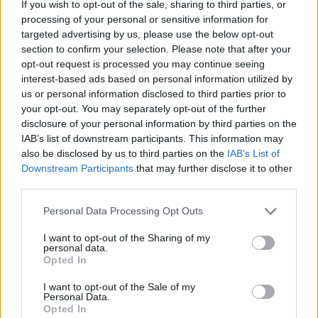
If you wish to opt-out of the sale, sharing to third parties, or
Mindjárt szerda, pakolunk, csomagolunk, feltöltjük a
processing of your personal or sensitive information for
kamerákat. És, hogy miért? Mert újra fiatalnak akarjuk
targeted advertising by us, please use the below opt-out
magunkat érezni, ezért a SZIN-ről fogunk tudósítani.
section to confirm your selection. Please note that after your
opt-out request is processed you may continue seeing
interest-based ads based on personal information utilized by
tovább
us or personal information disclosed to third parties prior to
your opt-out. You may separately opt-out of the further
disclosure of your personal information by third parties on the
IAB’s list of downstream participants. This information may
also be disclosed by us to third parties on the
IAB’s List of
Downstream Participants
that may further disclose it to other
third parties.
Please note that this website/app uses one or more Google
Personal Data Processing Opt Outs
services and may gather and store information including but
not limited to your visit or usage behaviour. You may click to
I want to opt-out of the Sharing of my
personal data.
grant or deny consent to Google and its third-party tags to
Opted In
use your data for below specified purposes in below Google
SZÍNes álmok Szegeden
consent section.
2010. 08. 23.
|
Kultúrpart
I want to opt-out of the Sale of my
Personal Data.
Opted In