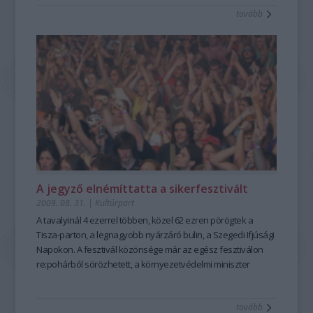
tovább
A jegyző elnémíttatta a sikerfesztivált
2009. 08. 31.
|
Kultúrpart
A tavalyinál 4 ezerrel többen, közel 62 ezren pörögtek a
Tisza-parton, a legnagyobb nyárzáró bulin, a Szegedi Ifjúsági
Napokon. A fesztivál közönsége már az egész fesztiválon
re:pohárból sörözhetett, a környezetvédelmi miniszter
átadta a Zöld Fesztivál díjat, mindenki boldogan
fesztiválozott, a helyi önkormányzat jegyzője pedig
tovább
elnémíttatta a zenét a zárónap éjszakáján.