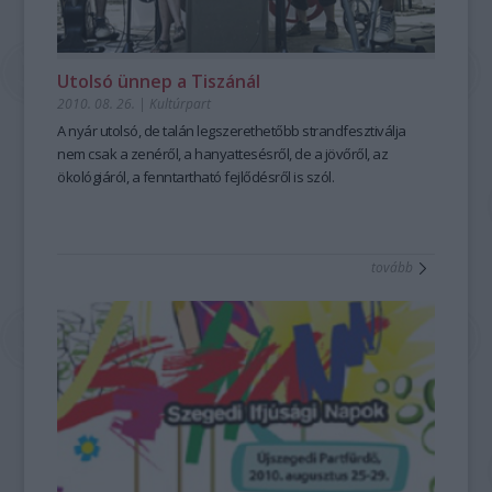
Utolsó ünnep a Tiszánál
2010. 08. 26.
|
Kultúrpart
A nyár utolsó, de talán legszerethetőbb strandfesztiválja
nem csak a zenéről, a hanyattesésről, de a jövőről, az
ökológiáról, a fenntartható fejlődésről is szól.
tovább