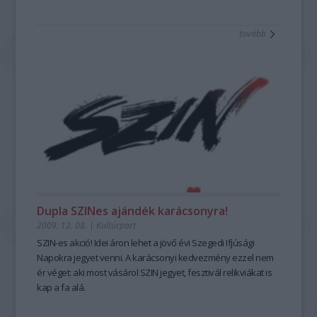
tovább
Dupla SZINes ajándék karácsonyra!
2009. 12. 08.
|
Kultúrpart
SZIN-es akció! Idei áron lehet a jövő évi Szegedi Ifjúsági
Napokra jegyet venni. A karácsonyi kedvezmény ezzel nem
ér véget: aki most vásárol SZIN jegyet, fesztivál relikviákat is
kap a fa alá.