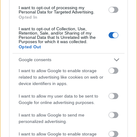
Strandozós, bulizós nyárzárást ígér a legnagyobb hazai
„ökorandi”, a Szegedi Ifjúsági Napok augusztus 25-29 között
I want to opt-out of processing my
Personal Data for Targeted Advertising.
a szegedi Tisza-parton. A legnagyobb multú hazai fesztiválon
Opted In
a nemzetközi sztárok – mások között a Scooter, Sugababes,
Rasmus – mellett a hazai zenei élet széles skálája lép föl, a
I want to opt-out of Collection, Use,
tovább
honi pop-rock legfrissebb üdvöskéitől, a Lifejune-tól és a
Retention, Sale, and/or Sharing of my
Personal Data that Is Unrelated with the
magyar könnyűzene legnagyobb alakjáig, Pici bácsiig.
Purposes for which it was collected.
Opted Out
Google consents
I want to allow Google to enable storage
related to advertising like cookies on web or
device identifiers in apps.
I want to allow my user data to be sent to
Google for online advertising purposes.
Bringaszínpadunk és klímakapszula a SZIN-
en
I want to allow Google to send me
2010. 08. 18.
|
Kultúrpart
personalized advertising.
A nyár utolsó nagy buliján, a Szegedi Ifjúsági Napokon a
I want to allow Google to enable storage
fenntarthatóság jegyében, a fesztivál ideje alatt – augusztus