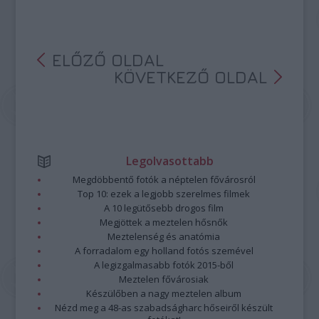
ELŐZŐ OLDAL
KÖVETKEZŐ OLDAL
Legolvasottabb
Megdöbbentő fotók a néptelen fővárosról
Top 10: ezek a legjobb szerelmes filmek
A 10 legütősebb drogos film
Megjöttek a meztelen hősnők
Meztelenség és anatómia
A forradalom egy holland fotós szemével
A legizgalmasabb fotók 2015-ből
Meztelen fővárosiak
Készülőben a nagy meztelen album
Nézd meg a 48-as szabadságharc hőseiről készült