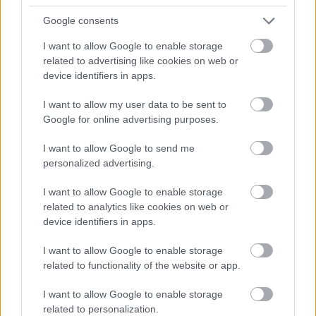
2008. 06. 26.
|
Kultúrpart
Google consents
A hazai zenei élet krémje mellett idén a SZIN-en fellép a
Morcheeba, a Within Temptation, a Backyard Babies, a
I want to allow Google to enable storage
Russkaja s - mások mellett - a Phat's & Small is.A legnagyobb
related to advertising like cookies on web or
hagyományokkal bíró fesztiválunk - mely nem mellesleg,
device identifiers in apps.
elsőként a fesztiválok között az ökotudatos életmód
népszerűsítését is zászlajára tűzte - egy újabb sztárral
I want to allow my user data to be sent to
tovább
rukkolt elő.
Google for online advertising purposes.
I want to allow Google to send me
personalized advertising.
I want to allow Google to enable storage
related to analytics like cookies on web or
device identifiers in apps.
I want to allow Google to enable storage
related to functionality of the website or app.
SZIN Morcheebával és Backyard Babies-zel
I want to allow Google to enable storage
2008. 05. 29.
|
Kultúrpart
related to personalization.