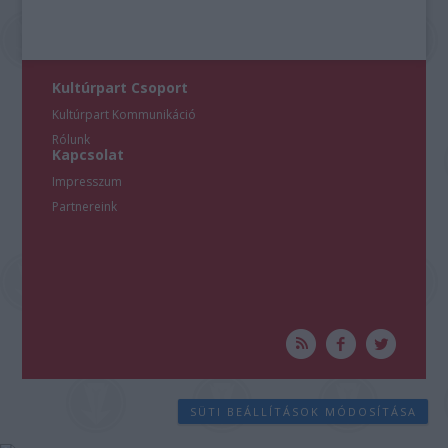
Kultúrpart Csoport
Kultúrpart Kommunikáció
Rólunk
Kapcsolat
Impresszum
Partnereink
SÜTI BEÁLLÍTÁSOK MÓDOSÍTÁSA