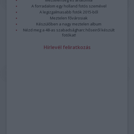
Meztelenség és anatómia
A forradalom egy holland fotós szemével
A legizgalmasabb fotók 2015-ből
Meztelen fővárosiak
Készülőben a nagy meztelen album
Nézd meg a 48-as szabadságharc hőseiről készült
fotókat!
Hírlevél feliratkozás