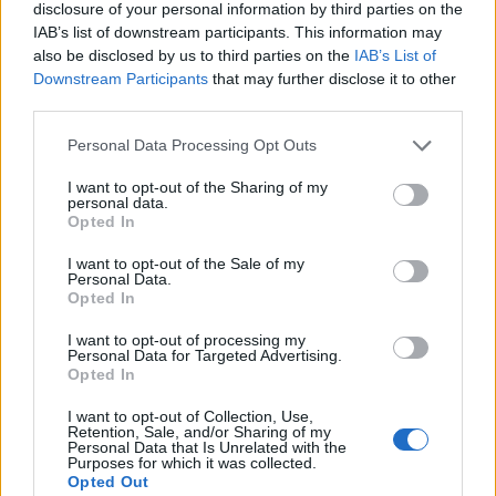
disclosure of your personal information by third parties on the
Sikeres volt a nyárbúcsúztató
IAB’s list of downstream participants. This information may
2008. 09. 01.
|
Kultúrpart
also be disclosed by us to third parties on the
IAB’s List of
Méltóképpen ünnepelte negyvenedik születésnapját a nyár
Downstream Participants
that may further disclose it to other
utolsó nagy fesztiválja, a Szegedi Ifjúsági Napok (SZIN): a
third parties.
rendezvény történetében még soha ennyi látogatót nem
fogadott az Újszeged Partfürdő.
Please note that this website/app uses one or more Google
Personal Data Processing Opt Outs
services and may gather and store information including but
not limited to your visit or usage behaviour. You may click to
I want to opt-out of the Sharing of my
personal data.
tovább
grant or deny consent to Google and its third-party tags to
Opted In
use your data for below specified purposes in below Google
consent section.
I want to opt-out of the Sale of my
Personal Data.
Opted In
I want to opt-out of processing my
Personal Data for Targeted Advertising.
Opted In
I want to opt-out of Collection, Use,
Retention, Sale, and/or Sharing of my
Personal Data that Is Unrelated with the
Purposes for which it was collected.
Opted Out
A Mattafix is jön a SZINre