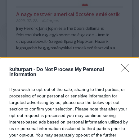
A nagy testvér amerikai öccsére emlékezik
2009. 07. 22.
|
Kultúrpart
Jimy Hendrix, Janis Joplin és a The Doors dallamai is
felcsendülnek egy-egy koncert erejéig az idei – immár
ötnaposra bővült - Szegedi Ifjúsági Napokon. Hazánk
legnagyobb hagygyományokkal rendelkező fesztiválja a
most a 40 éves Woodstockra emlékezik.
tovább
kulturpart -
Do Not Process My Personal
Information
If you wish to opt-out of the sale, sharing to third parties, or
processing of your personal or sensitive information for
targeted advertising by us, please use the below opt-out
section to confirm your selection. Please note that after your
opt-out request is processed you may continue seeing
interest-based ads based on personal information utilized by
us or personal information disclosed to third parties prior to
your opt-out. You may separately opt-out of the further