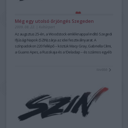
Még egy utolsó őrjöngés Szegeden
2009. 08. 22.
|
Kultúrpart
Az augsztus 25-én, a Woodstock emléknappal indító Szegedi
Ifjúsági Napok (SZIN) zárja az idei fesztiválnyarat. A
színpadokon 220 fellépő – köztük Macy Gray, Gabriella Cilmi,
a Guano Apes, a Russkaja és a !Deladap – és számos egyéb
program várja a látogatókat a szegedi Tisza-part
medencékkel tarkított partfürdőjén.
tovább