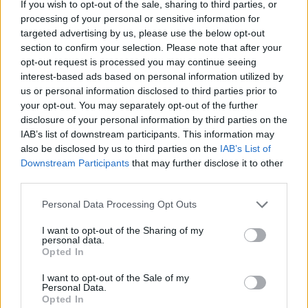
2020. 06. 01.
|
Hári Dániel
If you wish to opt-out of the sale, sharing to third parties, or
processing of your personal or sensitive information for
Az
Upload
című új sci-fi-sorozat szerint korántsem komfortos
targeted advertising by us, please use the below opt-out
a mennyország.
section to confirm your selection. Please note that after your
opt-out request is processed you may continue seeing
interest-based ads based on personal information utilized by
tovább
us or personal information disclosed to third parties prior to
your opt-out. You may separately opt-out of the further
disclosure of your personal information by third parties on the
IAB’s list of downstream participants. This information may
also be disclosed by us to third parties on the
IAB’s List of
Downstream Participants
that may further disclose it to other
third parties.
Please note that this website/app uses one or more Google
Personal Data Processing Opt Outs
services and may gather and store information including but
not limited to your visit or usage behaviour. You may click to
I want to opt-out of the Sharing of my
personal data.
grant or deny consent to Google and its third-party tags to
Opted In
use your data for below specified purposes in below Google
Paradoxonok városkája
consent section.
2020. 04. 23.
|
Hári Dániel
I want to opt-out of the Sale of my
Personal Data.
A
Tales from the Loop
című új sorozat egyedi hangulattal önti
Opted In