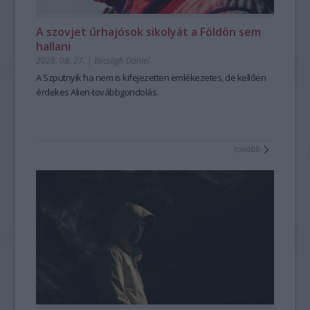
A szovjet űrhajósok sikolyát a Földön sem
hallani
2020. 08. 27.
|
Becságh Dániel
A
Szputnyik
ha nem is kifejezetten emlékezetes, de kellően
érdekes
Alien
-továbbgondolás.
tovább