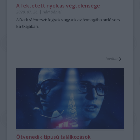
A fektetett nyolcas végtelensége
2020. 07. 26.
|
Hári Dániel
A
Dark
ráébreszt: foglyok vagyunk az önmagába omló sors
kalitkájában.
tovább
Ötvenedik típusú találkozások