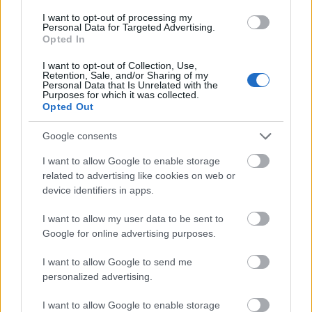
új formában a science fiction már ismert toposzait.
I want to opt-out of processing my
Personal Data for Targeted Advertising.
Opted In
I want to opt-out of Collection, Use,
tovább
Retention, Sale, and/or Sharing of my
Personal Data that Is Unrelated with the
Purposes for which it was collected.
Opted Out
Google consents
I want to allow Google to enable storage
related to advertising like cookies on web or
device identifiers in apps.
I want to allow my user data to be sent to
Google for online advertising purposes.
Tiszavirág életű birodalmak
2019. 12. 19.
|
Hári Dániel
I want to allow Google to send me
personalized advertising.
Esküdtszék, bíró és végrehajtó – díszkiadásban tört ránk
Dredd bíró.
I want to allow Google to enable storage