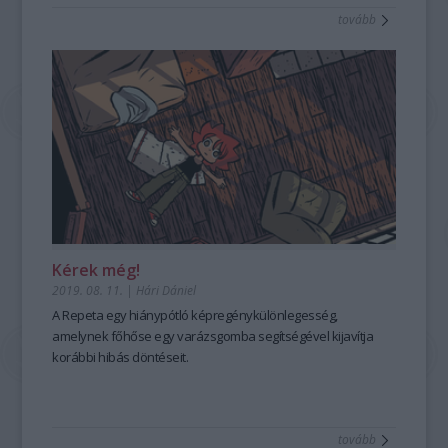
tovább
Kérek még!
2019. 08. 11.
|
Hári Dániel
A
Repeta
egy hiánypótló képregénykülönlegesség,
amelynek főhőse egy varázsgomba segítségével kijavítja
korábbi hibás döntéseit.
tovább