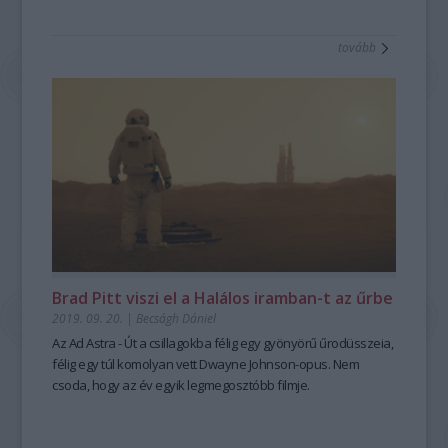
tovább
Brad Pitt viszi el a Halálos iramban-t az űrbe
2019. 09. 20.
|
Becságh Dániel
Az
Ad Astra - Út a csillagokba
félig egy gyönyörű űrodüsszeia,
félig egy túl komolyan vett Dwayne Johnson-opus. Nem
csoda, hogy az év egyik legmegosztóbb filmje.