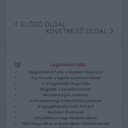
ELŐZŐ OLDAL
KÖVETKEZŐ OLDAL
Legolvasottabb
Megdöbbentő fotók a néptelen fővárosról
Top 10: ezek a legjobb szerelmes filmek
A 10 legütősebb drogos film
Megjöttek a meztelen hősnők
Meztelenség és anatómia
A forradalom egy holland fotós szemével
A legizgalmasabb fotók 2015-ből
Meztelen fővárosiak
Készülőben a nagy meztelen album
Nézd meg a 48-as szabadságharc hőseiről készült