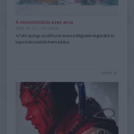
A monotonitás ezer arca
2020. 09. 23.
|
Hári Dániel
A
Palm Springs
az időhurok-teória eddigi talán leglazább és
legszórakoztatóbb bemutatása.
tovább