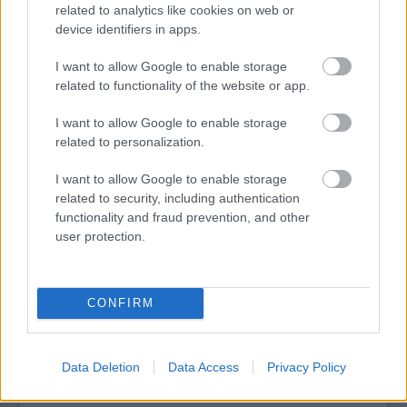
related to analytics like cookies on web or
device identifiers in apps.
I want to allow Google to enable storage
tovább
related to functionality of the website or app.
I want to allow Google to enable storage
related to personalization.
I want to allow Google to enable storage
related to security, including authentication
functionality and fraud prevention, and other
user protection.
Az élet, a világmindenség, meg minden
CONFIRM
2019. 12. 01.
|
Becságh Dániel
Az
Undone
nemcsak az év legkülönlegesebb sorozata, de
egyben az egyik legjobb is.
Data Deletion
Data Access
Privacy Policy