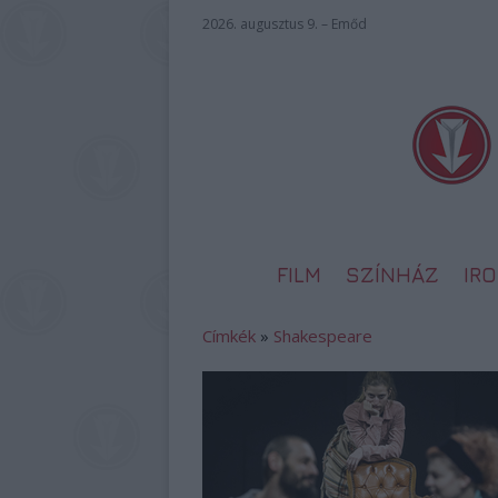
2026. augusztus 9. – Emőd
FILM
SZÍNHÁZ
IR
Címkék
»
Shakespeare