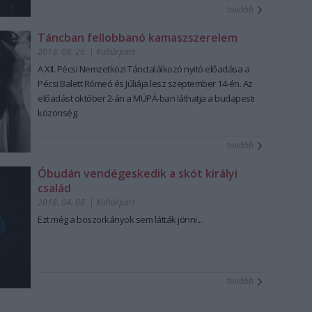
tovább
Táncban fellobbanó kamaszszerelem
2018. 08. 26.
|
Kultúrpart
A XII. Pécsi Nemzetközi Tánctalálkozó nyitó előadása a
Pécsi Balett Rómeó és Júliája lesz szeptember 14-én. Az
előadást október 2-án a MÜPÁ-ban láthatja a budapesti
közönség.
tovább
Óbudán vendégeskedik a skót királyi
család
2018. 04. 08.
|
Kultúrpart
Ezt még a boszorkányok sem látták jönni...
tovább