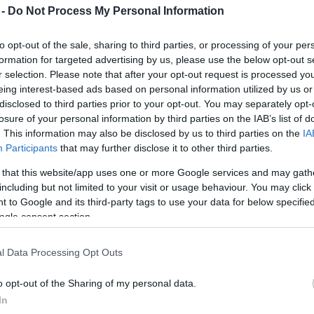
 -
Do Not Process My Personal Information
Legendás szerelem a Székesfehérvári
Balett Színházban
to opt-out of the sale, sharing to third parties, or processing of your per
2020. 03. 01.
|
Kultúrpart
formation for targeted advertising by us, please use the below opt-out s
Shakespeare klasszikus műve alapján, Prokofjev
r selection. Please note that after your opt-out request is processed y
zenéjére készült
Rómeó és Júlia
című háromfelvonásos
eing interest-based ads based on personal information utilized by us or
balettet május 12-én láthatja újra a közönség a Vörösmarty
disclosed to third parties prior to your opt-out. You may separately opt-
Színházban.
losure of your personal information by third parties on the IAB’s list of
tovább
. This information may also be disclosed by us to third parties on the
IA
Participants
that may further disclose it to other third parties.
Furcsa szerelmek és egy titokzatos erdő
 that this website/app uses one or more Google services and may gath
2019. 11. 07.
|
Kultúrpart
including but not limited to your visit or usage behaviour. You may click 
November 9-én álom és varázslat veszi birtokba Nemzeti
 to Google and its third-party tags to use your data for below specifi
Táncszínházat.
ogle consent section.
l Data Processing Opt Outs
tovább
o opt-out of the Sharing of my personal data.
Nyerj jegyet a Szentivánéji álomra!
In
2019. 10. 29.
|
Kultúrpart