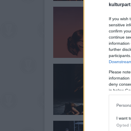
kulturpart
If you wish 
sensitive in
confirm you
continue se
information 
further disc
participants
Downstream 
Please note
information 
deny consent
in below Go
Persona
I want t
Opted 