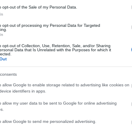
Páros belépőt nyerhetsz a Nemzeti
o opt-out of the Sale of my Personal Data.
Táncszínház november 9-i előadására, ha velünk játszol!
In
to opt-out of processing my Personal Data for Targeted
ing.
In
tovább
o opt-out of Collection, Use, Retention, Sale, and/or Sharing
Eke Angéla: Most szintet tudok lépni
ersonal Data that Is Unrelated with the Purposes for which it
lected.
2019. 07. 17.
|
Kultúrpart
Out
Az MMA ösztöndíjas színművész a Kincskereső júliusi
adásában mesélt terveiről, amelyekben a báboknak is
consents
jelentős szerep jut. Közben az Óbudai Nyár Shakespeare-
előadásnak kulisszái mögé is bepillanthattunk.
o allow Google to enable storage related to advertising like cookies on
evice identifiers in apps.
tovább
o allow my user data to be sent to Google for online advertising
Összekeverték az ikreket Óbudán
s.
2019. 07. 02.
|
Kultúrpart
Méghozzá a Tévedések vígjátékában, amelyet Dicső
to allow Google to send me personalized advertising.
Dániel rendezésében láthat a közönség július 6-án a