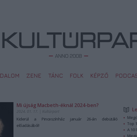
ODALOM
ZENE
TÁNC
FOLK
KÉPZŐ
PODCA
Mi újság Macbeth-éknál 2024-ben?
L
2024. 01. 17.
|
Kultúrpart
Megd
Kiderül a Pinceszínház január 26-án debütáló
Top 1
előadásából!
A 10 
Megj