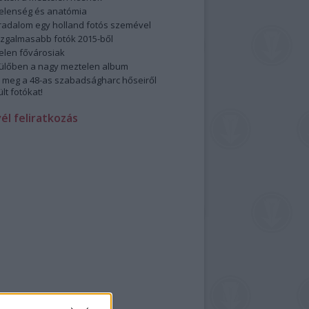
elenség és anatómia
rradalom egy holland fotós szemével
izgalmasabb fotók 2015-ből
elen fővárosiak
ülőben a nagy meztelen album
 meg a 48-as szabadságharc hőseiről
lt fotókat!
vél feliratkozás