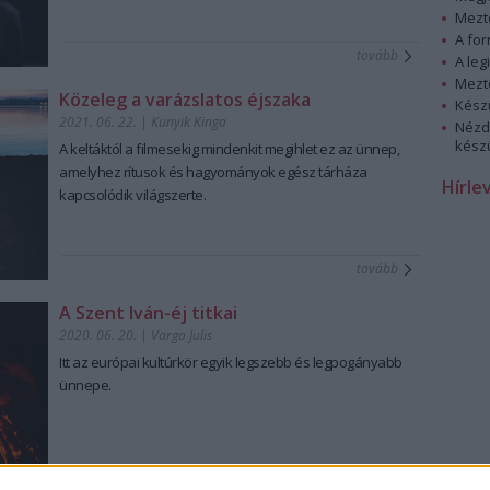
Mezt
A fo
tovább
A leg
Mezt
Közeleg a varázslatos éjszaka
Kész
2021. 06. 22.
|
Kunyik Kinga
Nézd
készü
A keltáktól a filmesekig mindenkit megihlet ez az ünnep,
amelyhez rítusok és hagyományok egész tárháza
Hírle
kapcsolódik világszerte.
tovább
A Szent Iván-éj titkai
2020. 06. 20.
|
Varga Julis
Itt az európai kultúrkör egyik legszebb és legpogányabb
ünnepe.
tovább