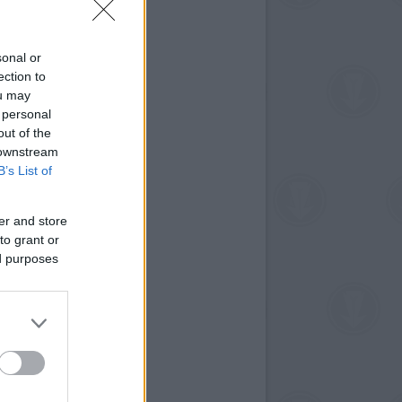
sonal or
ection to
ou may
 personal
out of the
 downstream
B’s List of
er and store
to grant or
ed purposes