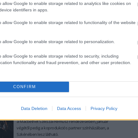
Kaszásdűlői Kulturális Központ előtti téren.
o allow Google to enable storage related to analytics like cookies on
evice identifiers in apps.
tovább
o allow Google to enable storage related to functionality of the website
Újra itt vannak a leghíresebb szerelmesek
2019. 06. 06.
|
Kultúrpart
o allow Google to enable storage related to personalization.
Rómeó és Júlia szenvedélye és tragédiája Kenneth
MacMillan 20. századi balett mesterművében születik újjá
o allow Google to enable storage related to security, including
a Royal Opera House színpadán.
cation functionality and fraud prevention, and other user protection.
tovább
CONFIRM
Boszorkányos előadás érkezett
Budapestre
2019. 01. 30.
|
Kultúrpart
Data Deletion
Data Access
Privacy Policy
Ősszel Tatabányán, a Jászai Mari Színházban mutatták be
a Macbethet Szikszai Rémusz rendezésében, január
végétől pedig a koprodukciós partner színházában, a
Szkénében lesz látható.