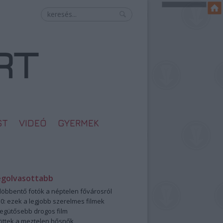
ST
VIDEÓ
GYERMEK
egolvasottabb
öbbentő fotók a néptelen fővárosról
0: ezek a legjobb szerelmes filmek
legütősebb drogos film
öttek a meztelen hősnők