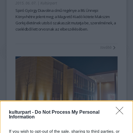
2015. 06. 07.
|
Kultúrpart
Spiró György
Diavolina
című regénye a 86. Ünnepi
Könyvhétre jelent meg; a Magvető Kiadó kötete Makszim
Gorkij életének utolsó szakaszá
t mutatja be, szerelmének, a
cselédből lett orvosnak az elbeszélésében.
tovább
kulturpart -
Do Not Process My Personal
Information
Feladta a zsűri: nincs győztes a pályázaton
2015. 03. 07.
|
Kultúrpart
If you wish to opt-out of the sale, sharing to third parties, or