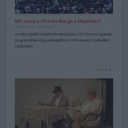
Mit csinál a 10 éves Margó a Majorban?
2021. 05. 16.
|
Kultúrpart
Az idén jubiláló irodalmi fesztivál június 10-13 között izgalmas
programokkal várja a látogatókat a Városmajori Szabadtéri
Színpadon.
tovább