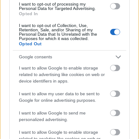
Spiró György
Az imposztor
című
drámájával kezdődik
a
I want to opt-out of processing my
lengyel színjátszás atyjaként számon tartott
Wojciech
Personal Data for Targeted Advertising.
Boguslawski
emlékének szentelt év
Lengyelország
ban.
Opted In
I want to opt-out of Collection, Use,
Retention, Sale, and/or Sharing of my
tovább
Personal Data that Is Unrelated with the
Purposes for which it was collected.
Opted Out
Google consents
I want to allow Google to enable storage
related to advertising like cookies on web or
device identifiers in apps.
I want to allow my user data to be sent to
Google for online advertising purposes.
A Kvartett a Pesti Színházban
I want to allow Google to send me
2014. 10. 10.
|
Kultúrpart
personalized advertising.
Spiró György komédiáját
mutatják be pénteken
Marton
László
rendezésében. A rendező elmondta, az 1996-ban
I want to allow Google to enable storage
született mű különleges írás, amely
nagyon pontos képet
related to analytics like cookies on web or