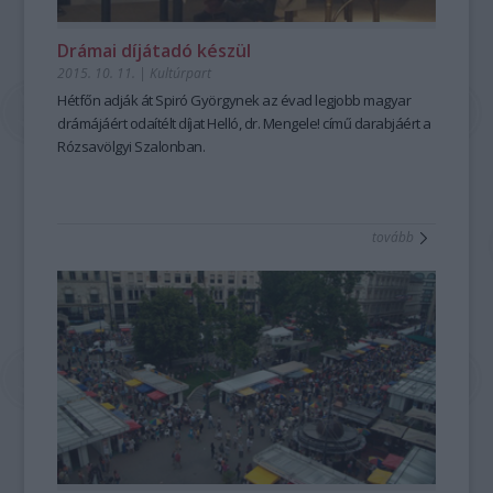
Drámai díjátadó készül
2015. 10. 11.
|
Kultúrpart
Hétfőn adják át Spiró Györgynek az
évad legjobb magyar
drámájáért
odaítélt
díj
at
Helló, dr. Mengele!
című darabjáért a
Rózsavölgyi Szalonban.
tovább