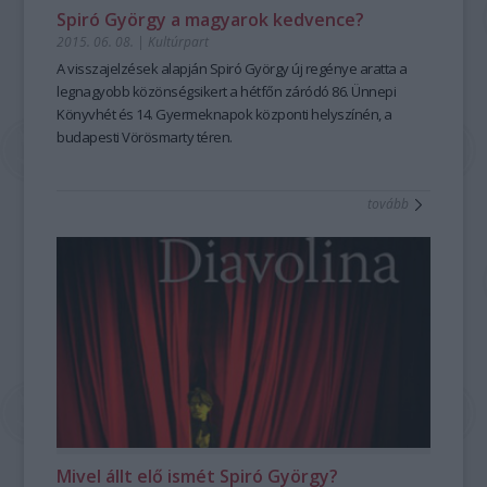
Spiró György a magyarok kedvence?
2015. 06. 08.
|
Kultúrpart
A visszajelzések alapján
Spiró György új regénye
aratta a
legnagyobb
közönségsiker
t a hétfőn záródó
86. Ünnepi
Könyvhét
és 14. Gyermeknapok központi helyszínén, a
budapesti Vörösmarty téren.
tovább
Mivel állt elő ismét Spiró György?