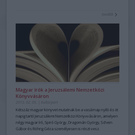
tovább
Magyar írók a Jeruzsálemi Nemzetközi
Könyvvásáron
2013. 02. 05.
|
Kultúrpart
Kétszáz magyar könyvet mutatnak be a vasárnap nyíló és öt
napig tartó Jeruzsálemi Nemzetközi Könyvvásáron, amelyen
négy magyar író,
Spiró György, Dragomán György, Schein
Gábor és Röhrig Géza
személyesen is részt vesz.