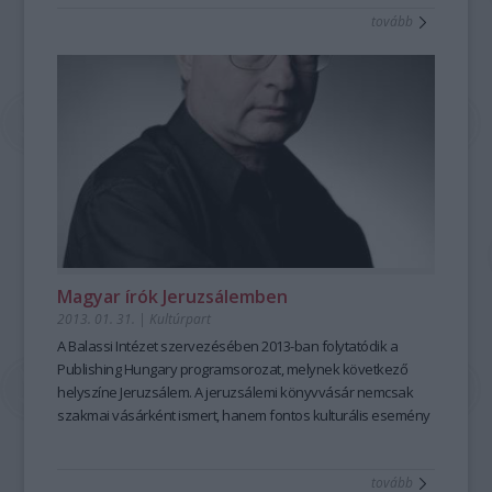
tovább
Magyar írók Jeruzsálemben
2013. 01. 31.
|
Kultúrpart
A
Balassi Intézet
szervezésében 2013-ban folytatódik a
Publishing Hungary
programsorozat, melynek
következő
helyszíne Jeruzsálem
. A jeruzsálemi könyvvásár nemcsak
szakmai vásárként ismert, hanem fontos kulturális esemény
Izraelben.
tovább