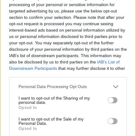
Senki nem kapta meg a fődíjat a
szombathelyi Weöres
processing of your personal or sensitive information for
Sándor Színház
és a város önkormányzata által Szent
targeted advertising by us, please use the below opt-out
Márton születésének 1700. évfordulója alkalmából
section to confirm your selection. Please note that after your
meghirdetett
országos drámapályázaton.
opt-out request is processed you may continue seeing
interest-based ads based on personal information utilized by
us or personal information disclosed to third parties prior to
tovább
your opt-out. You may separately opt-out of the further
disclosure of your personal information by third parties on the
IAB’s list of downstream participants. This information may
also be disclosed by us to third parties on the
IAB’s List of
Downstream Participants
that may further disclose it to other
third parties.
Please note that this website/app uses one or more Google
Personal Data Processing Opt Outs
services and may gather and store information including but
not limited to your visit or usage behaviour. You may click to
I want to opt-out of the Sharing of my
personal data.
grant or deny consent to Google and its third-party tags to
Opted In
use your data for below specified purposes in below Google
Spiró drámával emlékeznek a lengyel
consent section.
I want to opt-out of the Sale of my
színészlegendára
Personal Data.
Opted In
2015. 01. 10.
|
Kultúrpart