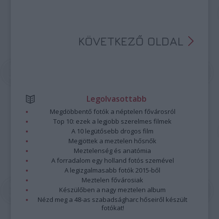
KÖVETKEZŐ OLDAL
Legolvasottabb
Megdöbbentő fotók a néptelen fővárosról
Top 10: ezek a legjobb szerelmes filmek
A 10 legütősebb drogos film
Megjöttek a meztelen hősnők
Meztelenség és anatómia
A forradalom egy holland fotós szemével
A legizgalmasabb fotók 2015-ből
Meztelen fővárosiak
Készülőben a nagy meztelen album
Nézd meg a 48-as szabadságharc hőseiről készült
fotókat!