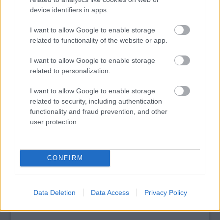
adott
az akkori Magyarország
szellemi és erkölcsi
device identifiers in apps.
állapotáról.
I want to allow Google to enable storage
tovább
related to functionality of the website or app.
I want to allow Google to enable storage
related to personalization.
I want to allow Google to enable storage
related to security, including authentication
functionality and fraud prevention, and other
user protection.
CONFIRM
Az Opera Ultima kapta a fődíjat
2013. 06. 30.
|
Kultúrpart
A szakmai zsűri döntése alapján az
Újvidéki Színház
Opera
Ultima
című darabja kapta a legjobb előadásáért járó
fődíj
at
Data Deletion
Data Access
Privacy Policy
a
Magyar Színházak XXV. Kisvárdai Fesztiválján
.