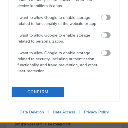
device identifiers in apps.
I want to allow Google to enable storage
tovább
related to functionality of the website or app.
I want to allow Google to enable storage
related to personalization.
I want to allow Google to enable storage
related to security, including authentication
functionality and fraud prevention, and other
user protection.
CONFIRM
Síelés, ingyen!
2021. 10. 18.
|
Kultúrpart
És még sok minden más is! Rengeteg sportágban
próbálhatják ki magukat az általános- és középiskolás
Data Deletion
Data Access
Privacy Policy
gyerekek a Sport43-nak köszönhetően. Dr. Paksi Piroska
programigazgatóval beszélgettünk.