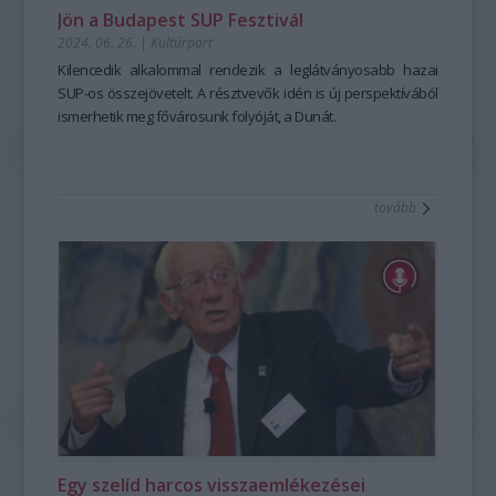
Jön a Budapest SUP Fesztivál
2024. 06. 26.
|
Kultúrpart
Kilencedik alkalommal rendezik a leglátványosabb hazai
SUP-os összejövetelt. A résztvevők idén is új perspektívából
ismerhetik meg fővárosunk folyóját, a Dunát.
tovább
Egy szelíd harcos visszaemlékezései