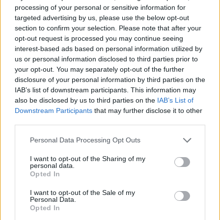
Nem egészen 7 nap alatt már 4,3 millió Ft gyűlt össze a VI.
processing of your personal or sensitive information for
Swimathon kampányon 9 civil kezdeményezés javára, és
targeted advertising by us, please use the below opt-out
még több, mint 3 hét van hátra az adománygyűjtésből!
section to confirm your selection. Please note that after your
opt-out request is processed you may continue seeing
interest-based ads based on personal information utilized by
us or personal information disclosed to third parties prior to
tovább
your opt-out. You may separately opt-out of the further
disclosure of your personal information by third parties on the
IAB’s list of downstream participants. This information may
also be disclosed by us to third parties on the
IAB’s List of
Downstream Participants
that may further disclose it to other
third parties.
Please note that this website/app uses one or more Google
Personal Data Processing Opt Outs
services and may gather and store information including but
not limited to your visit or usage behaviour. You may click to
I want to opt-out of the Sharing of my
personal data.
grant or deny consent to Google and its third-party tags to
Opted In
use your data for below specified purposes in below Google
Ünnepeld Európát a Szabadság téren!
consent section.
I want to opt-out of the Sale of my
2022. 04. 30.
|
Kultúrpart
Personal Data.
Opted In
Május 8-án, vasárnap az Európa-nap és a csatlakozásunk