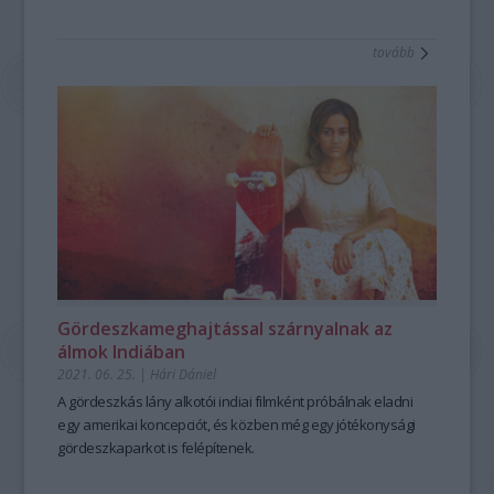
tovább
Gördeszkameghajtással szárnyalnak az
álmok Indiában
2021. 06. 25.
|
Hári Dániel
A gördeszkás lány
alkotói indiai filmként próbálnak eladni
egy amerikai koncepciót, és közben még egy jótékonysági
gördeszkaparkot is felépítenek.