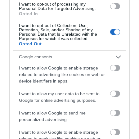
18. évfordulója alkalmából ingyenes családi és
I want to opt-out of processing my
gyermekprogramok, valamint koncertek várják az
Personal Data for Targeted Advertising.
érdeklődőket.
Opted In
I want to opt-out of Collection, Use,
Retention, Sale, and/or Sharing of my
tovább
Personal Data that Is Unrelated with the
Purposes for which it was collected.
Opted Out
Google consents
I want to allow Google to enable storage
related to advertising like cookies on web or
device identifiers in apps.
I want to allow my user data to be sent to
Google for online advertising purposes.
Egyre szebb lesz a Balaton
I want to allow Google to send me
2022. 03. 05.
|
Kultúrpart
personalized advertising.
Idén július 14-én kerül megrendezésre a Kékszalag, a
legnépszerűbb magyar vitorlásverseny háziasszonya pedig
I want to allow Google to enable storage
a Gelencsér Tímea szépségkirálynő lesz.
related to analytics like cookies on web or