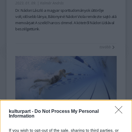
2023. 01. 09.
|
Kalmár András
Dr. Nádori László a magyar sporttudományok úttörője
volt, idősebb lánya, Bátonyiné Nádori Viola rendezte sajtó alá
memoárjait
A szelíd harcos
címmel. A kötetről Nádori Lídiával
beszélgettünk.
tovább
kulturpart -
Do Not Process My Personal
Information
Hatalmas siker az idei Swimathon
2022. 05. 30.
|
Kultúrpart
If you wish to opt-out of the sale, sharing to third parties, or