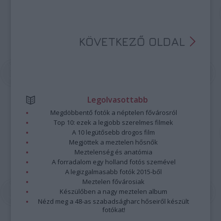
KÖVETKEZŐ OLDAL
Legolvasottabb
Megdöbbentő fotók a néptelen fővárosról
Top 10: ezek a legjobb szerelmes filmek
A 10 legütősebb drogos film
Megjöttek a meztelen hősnők
Meztelenség és anatómia
A forradalom egy holland fotós szemével
A legizgalmasabb fotók 2015-ből
Meztelen fővárosiak
Készülőben a nagy meztelen album
Nézd meg a 48-as szabadságharc hőseiről készült
fotókat!