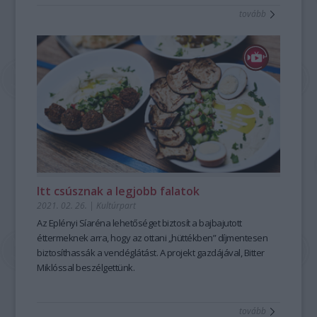
tovább
Itt csúsznak a legjobb falatok
2021. 02. 26.
|
Kultúrpart
Az Eplényi Síaréna lehetőséget biztosít a bajbajutott
éttermeknek arra, hogy az ottani „hüttékben” díjmentesen
biztosíthassák a vendéglátást. A projekt gazdájával, Bitter
Miklóssal beszélgettünk.
tovább