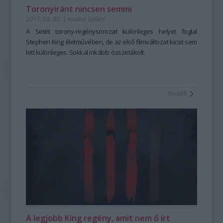
Toronyiránt nincsen semmi
2017. 08. 03.
|
Kovács Gellért
A Setét torony-regénysorozat különleges helyet foglal
Stephen King életművében, de az első filmváltozat kicsit sem
lett különleges. Sokkal inkább: összetákolt.
tovább
A legjobb King regény, amit nem ő írt