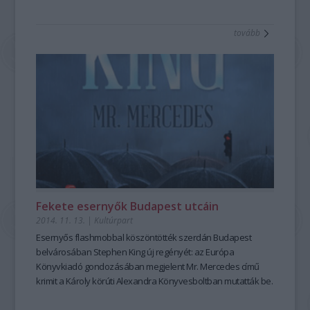
tovább
Fekete esernyők Budapest utcáin
2014. 11. 13.
|
Kultúrpart
Esernyős flashmob
bal köszöntötték szerdán Budapest
belvárosában
Stephen King új regényé
t: az Európa
Könyvkiadó gondozásában megjelent
Mr. Mercedes
című
krimit a Károly körúti Alexandra Könyvesboltban mutatták be.