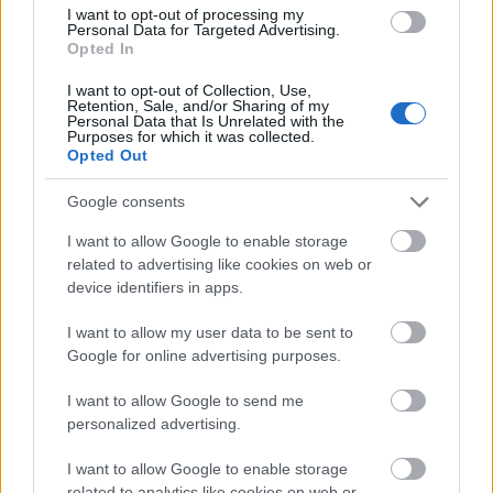
gőzerővel zajlananak a Stephen King adaptáció munkálatai.
I want to opt-out of processing my
Egyelőre még nem tudni, hogy az
Az
t (
It
)
mikor fogják
Personal Data for Targeted Advertising.
bemutatni.
Opted In
I want to opt-out of Collection, Use,
Retention, Sale, and/or Sharing of my
tovább
Personal Data that Is Unrelated with the
Purposes for which it was collected.
Opted Out
Google consents
I want to allow Google to enable storage
related to advertising like cookies on web or
device identifiers in apps.
I want to allow my user data to be sent to
Google for online advertising purposes.
Mégsem készül el a milliók által várt film?
I want to allow Google to send me
2015. 05. 28.
|
Kultúrpart
personalized advertising.
Mégsem
A törvény nevében
, a
Jane Eyre
és a
Sin Nombre
rendezője, C
ary Fukunaga
rendezi
Stephen King
egyik
I want to allow Google to enable storage
legismertebb regényének, az
Az
-nak filmes változatát, adta
related to analytics like cookies on web or