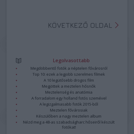
KÖVETKEZŐ OLDAL
Legolvasottabb
Megdöbbentő fotók a néptelen fővárosról
Top 10: ezek a legjobb szerelmes filmek
A 10 legütősebb drogos film
Megjöttek a meztelen hősnők
Meztelenség és anatómia
A forradalom egy holland fotós szemével
A legizgalmasabb fotók 2015-ből
Meztelen fővárosiak
Készülőben a nagy meztelen album
Nézd meg a 48-as szabadságharc hőseiről készült
fotókat!