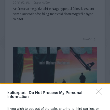
2016. 02. 01.
|
Csiger Ádám
A
Hármakat
megelőzi a híre. Nagy hype-pal érkezik, viszont
nem okoz csalódást, főleg, mert valójában magáról a hype-
ról szól.
tovább
kulturpart -
Do Not Process My Personal
Information
Százezrek figyelik országszerte a
menetelést
If you wish to opt-out of the sale, sharing to third parties, or