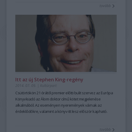
tovább
Itt az új Stephen King-regény
2014. 07. 09.
|
Kultúrpart
Csütörtökön
21 órától
premier előtti bulit
szervez az
Európa
Könyvkiadó
az
Álom doktor
című kötet megjelenése
alkalmából. Az eseményen nyeremények várnak az
érdeklődőkre, valamint a könyv itt lesz először kapható.
tovább