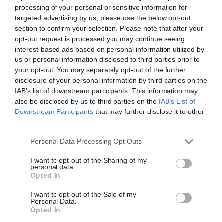
2015. 09. 04.
|
Kultúrpart
processing of your personal or sensitive information for
Képes lennél napokig megállás nélkül gyalogolni? Túlélni a
targeted advertising by us, please use the below opt-out
vihart, a forróságot, a fájdalmat a lábadban és az egész
section to confirm your selection. Please note that after your
testedben? Menetelni, ha az életed múlna rajta?
opt-out request is processed you may continue seeing
interest-based ads based on personal information utilized by
us or personal information disclosed to third parties prior to
tovább
your opt-out. You may separately opt-out of the further
disclosure of your personal information by third parties on the
IAB’s list of downstream participants. This information may
also be disclosed by us to third parties on the
IAB’s List of
Downstream Participants
that may further disclose it to other
third parties.
Please note that this website/app uses one or more Google
Personal Data Processing Opt Outs
services and may gather and store information including but
not limited to your visit or usage behaviour. You may click to
I want to opt-out of the Sharing of my
personal data.
grant or deny consent to Google and its third-party tags to
Opted In
use your data for below specified purposes in below Google
Mégis elkészül a rendező nélkül maradt film
consent section.
I want to opt-out of the Sale of my
2015. 07. 18.
|
Kultúrpart
Personal Data.
Opted In
A New Line
megtalálta Cary Fukunaga helyettesét
, így újra