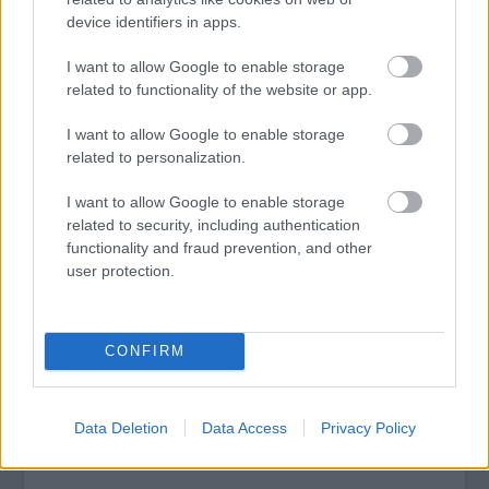
hírül a
TheWrap.
device identifiers in apps.
I want to allow Google to enable storage
tovább
related to functionality of the website or app.
I want to allow Google to enable storage
related to personalization.
I want to allow Google to enable storage
related to security, including authentication
functionality and fraud prevention, and other
user protection.
CONFIRM
Őrület, mire képesek a rajongók!
2015. 05. 17.
|
Kultúrpart
Amerikában
június 2-án kerül a boltokba
Stephen King új
regénye
, a
Mr. Mercedes
folytatásának tekintett
Finders
Data Deletion
Data Access
Privacy Policy
Keepers
.