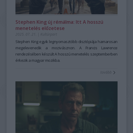
Stephen King új rémálma: Itt A hosszú
menetelés előzetese
2025. 07. 21.
|
Kultúrpart
Stephen King egyik legnyomasztóbb disztópiája hamarosan
megelevenedik a mozivásznon. A Francis Lawrence
rendezésében készült
A hosszú menetelés
szeptemberben
érkezik a magyar mozikba.
Stephen King
A hosszú menetelés
(The Long Walk) című
tovább
regényének filmadaptációjában Amerikát egy totalitárius
rezsim uralja. A rendszer évente megrendezi 'A hosszú
menetelés' nevű eseményt, melyen három mérföld per óra
sebességgel kell megállás nélkül gyalogolnia fiatal
férfiaknak, különben kivégzik őket, amíg csak egy marad
közülük életben.
Bár
A hosszú menetelés
t
1979-ben adták ki (ráadásul az író a
Richard Bachman álnevet használta), King már 1966
környékén, alig 19 évesen, a Maine-i Egyetemen töltött évei
alatt elkezdte írni, nyolc évvel az első regényének