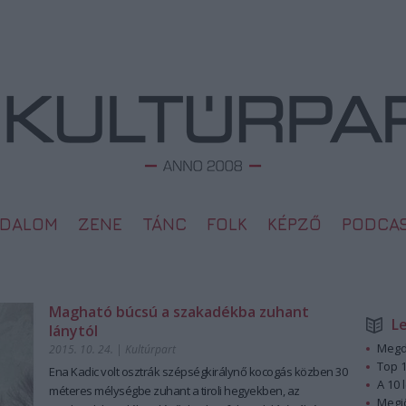
ODALOM
ZENE
TÁNC
FOLK
KÉPZŐ
PODCA
Magható búcsú a szakadékba zuhant
L
lánytól
Megd
2015. 10. 24.
|
Kultúrpart
Top 1
Ena Kadic volt osztrák szépségkirálynő kocogás közben 30
A 10 
méteres mélységbe zuhant a tiroli hegyekben, az
Megj