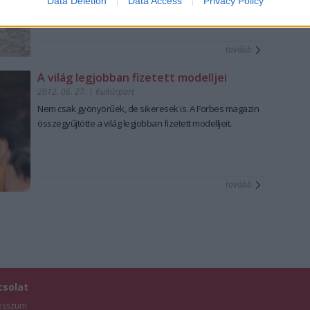
Data Deletion
Data Access
Privacy Policy
tovább
A világ legjobban fizetett modelljei
2012. 06. 27.
|
Kultúrpart
Nem csak gyönyörűek, de sikeresek is. A Forbes magazin
összegyűjtötte a világ legjobban fizetett modelljeit.
tovább
csolat
esszum