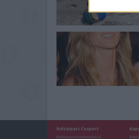
Kultúrpart Csoport
Kap
Kultúrpart Kommunikáció
Impr