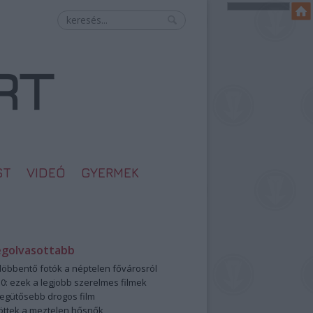
ST
VIDEÓ
GYERMEK
egolvasottabb
öbbentő fotók a néptelen fővárosról
0: ezek a legjobb szerelmes filmek
legütősebb drogos film
öttek a meztelen hősnők