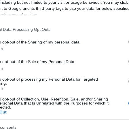
including but not limited to your visit or usage behaviour. You may click 
 to Google and its third-party tags to use your data for below specifi
Elhunyt a fiatal modell
ogle consent section.
2013. 03. 07.
|
Kultúrpart
Ismeretlen körülmények között életét veszítette a
mindössze huszonöt éves ír szépség,
Caoimhe Gault
.
l Data Processing Opt Outs
Holttestét múlt pénteken találták meg Dundee-i kollégiumi
szobájában.
o opt-out of the Sharing of my personal data.
In
tovább
o opt-out of the Sale of my Personal Data.
Ő a világ legszebb arab lánya
In
2012. 12. 26.
|
Kultúrpart
Szíriai lány lett az arab világ szépe Kairóban: a hatodik
to opt-out of processing my Personal Data for Targeted
ing.
alkalommal megrendezett szépségversenyen 11 ország
In
16 képviselője mérette meg magát.
o opt-out of Collection, Use, Retention, Sale, and/or Sharing
ersonal Data that Is Unrelated with the Purposes for which it
lected.
tovább
Out
Kiderült a híres színésznő titka
consents
2012. 08. 19.
|
Kultúrpart