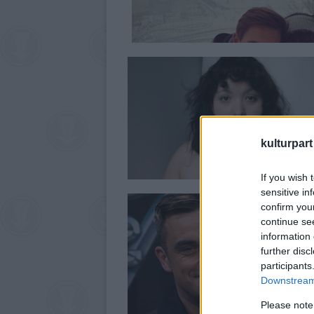
kulturpart
If you wish 
sensitive in
confirm you
continue se
information 
further disc
participants
Downstream 
Please note