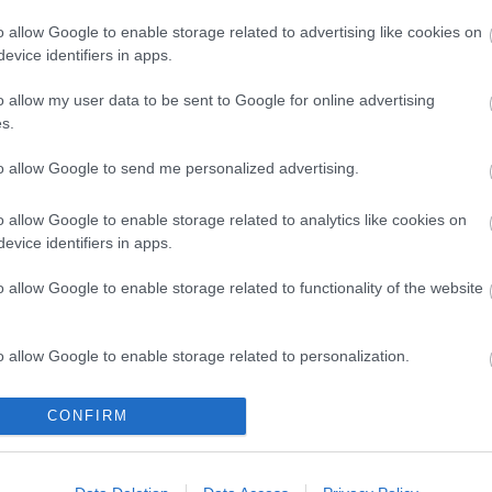
Julia Roberts mosolyának titkát nagyapjának köszönheti.
o allow Google to enable storage related to advertising like cookies on
Talán ez volt az egyetlen szépségápolási tanács, amit
evice identifiers in apps.
megfogadott.
o allow my user data to be sent to Google for online advertising
s.
tovább
to allow Google to send me personalized advertising.
26 éve hunyt el Molnár Csilla Andrea
2012. 07. 10.
|
Kultúrpart
o allow Google to enable storage related to analytics like cookies on
Több mint negyed évszázada halott a királynő.
evice identifiers in apps.
o allow Google to enable storage related to functionality of the website
tovább
o allow Google to enable storage related to personalization.
Kőkorszaki sminktrendek
o allow Google to enable storage related to security, including
CONFIRM
2012. 07. 09.
|
Kultúrpart
cation functionality and fraud prevention, and other user protection.
A világ legrégebbi "sminkkészletének" tartott régészeti
leletet állítanak ki hétfőtől az ausztriai Linzben.