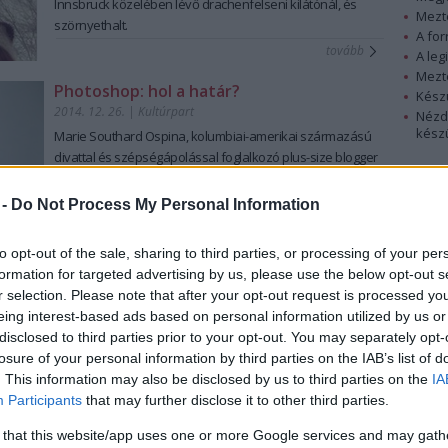
Innsbruck közelében lévő drachenfelseni kilátónál, és
Mezt
szörnyethalt.
A fo
tovább
A leg
Mezt
Photoshop: hol a határ?
Kész
2014. 12. 26.
|
Kultúrpart
Nézd
készü
Marie Southard Ospina, kolumbiai-amerikai származású
divattal és szépségápolással
foglalkozó
plus-size blogger
Hírle
érdekes kísérletet tett: felkért néhány
photoshop
hoz értőt
a
világ minden tájáról
, hogy szerkesszék meg arcképét
 -
Do Not Process My Personal Information
úgy, ahogy ők
ideáli
snak tartanák.
tovább
to opt-out of the sale, sharing to third parties, or processing of your per
formation for targeted advertising by us, please use the below opt-out s
Robbie Williams kés alá fekszik
r selection. Please note that after your opt-out request is processed y
2013. 12. 26.
|
Kultúrpart
eing interest-based ads based on personal information utilized by us or
Robbie Williams jövőre lesz
negyven éves,
és bevallotta,
disclosed to third parties prior to your opt-out. You may separately opt-
hogy
át fogja szabatni külsejét.
losure of your personal information by third parties on the IAB’s list of
. This information may also be disclosed by us to third parties on the
IA
Participants
that may further disclose it to other third parties.
 that this website/app uses one or more Google services and may gath
tovább