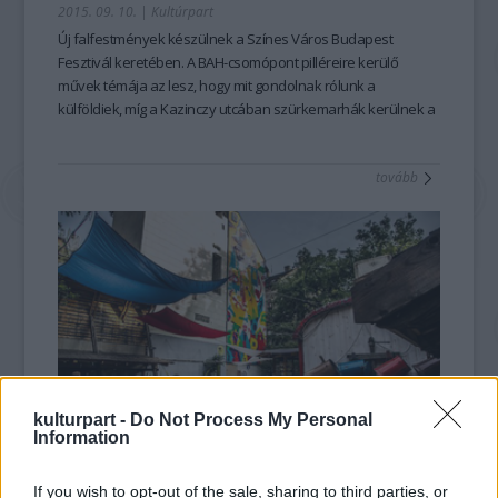
2015. 09. 10.
|
Kultúrpart
Új
falfestmények
készülnek a
Színes Város
Budapest
Fesztivál keretében. A BAH-csomópont pilléreire kerülő
művek témája az lesz, hogy mit gondolnak rólunk a
külföldiek, míg a
Kazinczy utcában
szürkemarhák kerülnek a
falakra.
tovább
kulturpart -
Do Not Process My Personal
Information
Mesés látvány a Kazinczy utcában
2015. 09. 04.
|
Kultúrpart
If you wish to opt-out of the sale, sharing to third parties, or