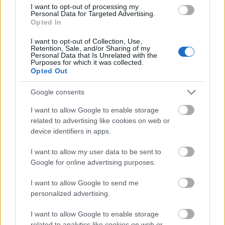
Csoport hajléktalan emberek számára
, akiktől azt kérik,
I want to opt-out of processing my
fogalmazzák meg, hogy mit jelent számukra az elfogadás
Personal Data for Targeted Advertising.
szó.
Opted In
I want to opt-out of Collection, Use,
Retention, Sale, and/or Sharing of my
tovább
Personal Data that Is Unrelated with the
Purposes for which it was collected.
Opted Out
Google consents
I want to allow Google to enable storage
related to advertising like cookies on web or
device identifiers in apps.
I want to allow my user data to be sent to
Google for online advertising purposes.
Félelmetes állat tűnt fel a romkocsmában!
I want to allow Google to send me
2015. 06. 26.
|
Kultúrpart
personalized advertising.
Áldozatára készül lecsapni a Kazinczy utcai
Mika
Tivadar
Mulató faláról egy hatalmas
sólyom
. A kedd óta látható
I want to allow Google to enable storage
falfestmény
az augusztusi
Színes Város Budapest fesztivál
related to analytics like cookies on web or