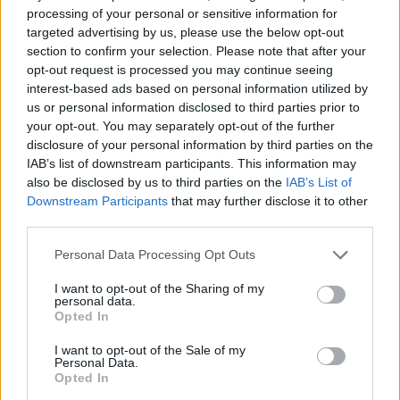
A
Kőleves 100 négyzetméteres tűzfalá
ra festett egy portugál
processing of your personal or sensitive information for
művész a budapesti Kazinczy utcában. A
Színes Város
idén
targeted advertising by us, please use the below opt-out
is folytatja a tavaly elindult nagy sikerű
falfestő fesztivál
ját.
section to confirm your selection. Please note that after your
opt-out request is processed you may continue seeing
interest-based ads based on personal information utilized by
us or personal information disclosed to third parties prior to
tovább
your opt-out. You may separately opt-out of the further
disclosure of your personal information by third parties on the
IAB’s list of downstream participants. This information may
also be disclosed by us to third parties on the
IAB’s List of
Downstream Participants
that may further disclose it to other
third parties.
Please note that this website/app uses one or more Google
Personal Data Processing Opt Outs
services and may gather and store information including but
not limited to your visit or usage behaviour. You may click to
I want to opt-out of the Sharing of my
personal data.
grant or deny consent to Google and its third-party tags to
Opted In
use your data for below specified purposes in below Google
Felkavaró képek a budapesti valóságról
consent section.
I want to opt-out of the Sale of my
2015. 07. 06.
|
Kultúrpart
Personal Data.
Opted In
Elfogadás Fala
címmel hirdet
pályázatot
a
Színes Város