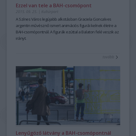
Ezzel van tele a BAH-csomópont
2015. 09. 25.
|
Kultúrpart
A
Színes Város
legújabb alkotásban
Graciela Goncalves
argentin művésznő ismert
animációs figurái
kelnek életre a
BAH-csomópont
nál. A figurák ezúttal a Balaton felé veszik az
irányt.
tovább
Lenyűgöző látvány a BAH-csomópontnál