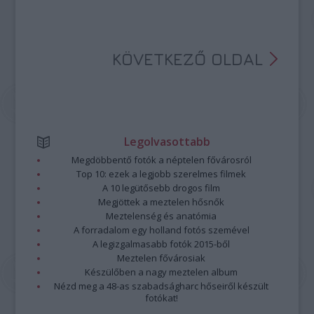
KÖVETKEZŐ OLDAL
Legolvasottabb
Megdöbbentő fotók a néptelen fővárosról
Top 10: ezek a legjobb szerelmes filmek
A 10 legütősebb drogos film
Megjöttek a meztelen hősnők
Meztelenség és anatómia
A forradalom egy holland fotós szemével
A legizgalmasabb fotók 2015-ből
Meztelen fővárosiak
Készülőben a nagy meztelen album
Nézd meg a 48-as szabadságharc hőseiről készült
fotókat!