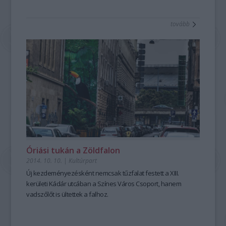
tovább
Óriási tukán a Zöldfalon
2014. 10. 10.
|
Kultúrpart
Új kezdeményezésként nemcsak tűzfalat festett a
XIII.
kerületi Kádár utcá
ban a
Színes Város
Csoport, hanem
vadszőlőt is ültettek
a falhoz.