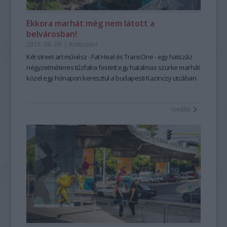
Ekkora marhát még nem látott a
belvárosban!
2015. 09. 29.
|
Kultúrpart
Két street art művész -
Fat Heat
és
TransOne
- egy
hatszáz
négyzetméteres tűzfal
ra festett egy
hatalmas szürke marhá
t
közel egy hónapon keresztül a budapesti
Kazinczy utcá
ban.
tovább