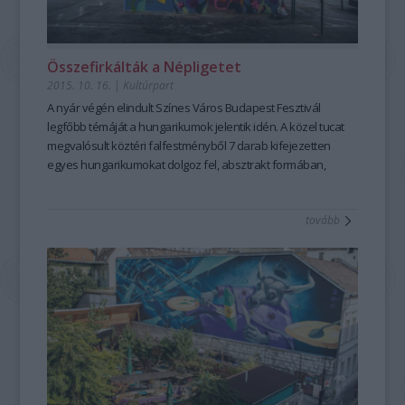
Összefirkálták a Népligetet
2015. 10. 16.
|
Kultúrpart
A nyár végén elindult
Színes Város Budapest Fesztivál
legfőbb témáját a
hungarikumok
jelentik idén. A közel tucat
megvalósult köztéri
falfestményből
7 darab kifejezetten
egyes hungarikumokat dolgoz fel,
absztrakt formában
,
művészi eszközökkel.
tovább