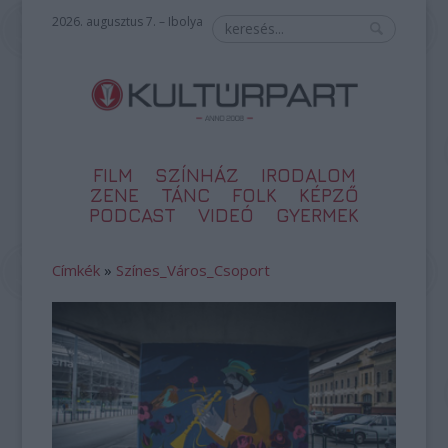
2026. augusztus 7. – Ibolya
FILM
SZÍNHÁZ
IRODALOM
ZENE
TÁNC
FOLK
KÉPZŐ
PODCAST
VIDEÓ
GYERMEK
Címkék
»
Színes_Város_Csoport