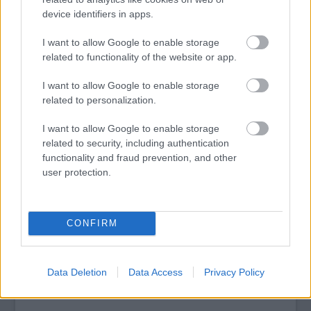
beharangozó alkotása.
device identifiers in apps.
I want to allow Google to enable storage
tovább
related to functionality of the website or app.
I want to allow Google to enable storage
related to personalization.
I want to allow Google to enable storage
related to security, including authentication
functionality and fraud prevention, and other
user protection.
CONFIRM
Mesebeli táj az iskolafalon
2014. 11. 18.
|
Kultúrpart
Nem mindennapi falfestmény került a XVIII. kerületi
Kandó
Téri Általános Iskola
egyik épületének falára, a
Színes Város
Data Deletion
Data Access
Privacy Policy
Csoport
köztérszínesítő akciójának keretében.