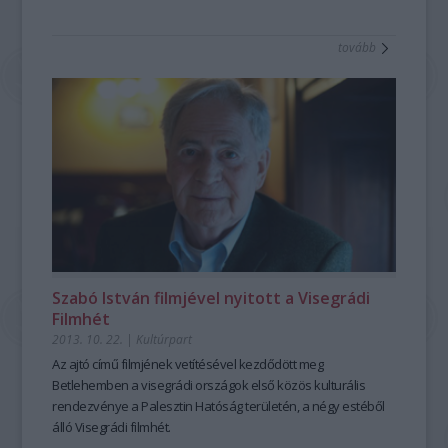
tovább
Szabó István filmjével nyitott a Visegrádi
Filmhét
2013. 10. 22.
|
Kultúrpart
Az ajtó
című filmjének vetítésével kezdődött meg
Betlehemben
a
visegrádi országok
első közös kulturális
rendezvénye a
Palesztin Hatóság területén
, a
négy estéből
álló Visegrádi filmhét
.