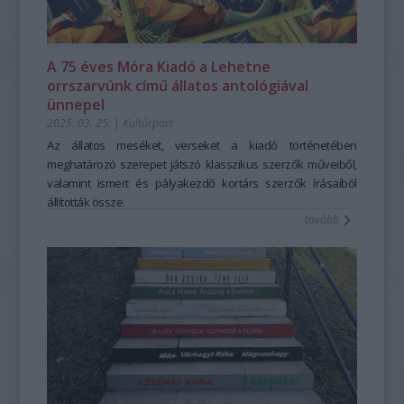
A 75 éves Móra Kiadó a Lehetne
orrszarvúnk című állatos antológiával
ünnepel
2025. 03. 25.
|
Kultúrpart
Az állatos meséket, verseket a kiadó történetében
meghatározó szerepet játszó klasszikus szerzők műveiből,
valamint ismert és pályakezdő kortárs szerzők írásaiból
állították össze.
tovább