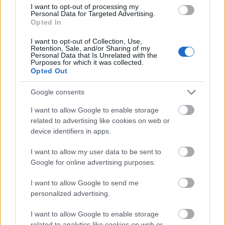
200. előadásához érkezett április 9-én az Abigél. Somogyi
I want to opt-out of processing my
Szilárddal, a magyar musical rendezőjével a három Kőnig
Personal Data for Targeted Advertising.
tanár úrról, és az ő Vitay Georginájáról is beszélgettünk.
Opted In
I want to opt-out of Collection, Use,
Retention, Sale, and/or Sharing of my
tovább
Personal Data that Is Unrelated with the
Purposes for which it was collected.
Opted Out
Google consents
I want to allow Google to enable storage
related to advertising like cookies on web or
device identifiers in apps.
I want to allow my user data to be sent to
Google for online advertising purposes.
Szabó Magda levelek ajándékba
I want to allow Google to send me
2013. 12. 05.
|
Kultúrpart
personalized advertising.
Szabó Magda író
személyes hangú levelei
t adományozta a
veszprémi
Laczkó Dezső
Múzeumnak
Tungli M. Klára költő.
I want to allow Google to enable storage
related to analytics like cookies on web or