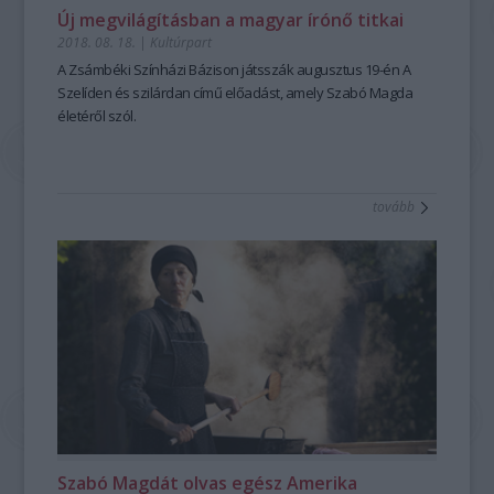
Új megvilágításban a magyar írónő titkai
2018. 08. 18.
|
Kultúrpart
A Zsámbéki Színházi Bázison játsszák augusztus 19-én A
Szelíden és szilárdan
című előadást, amely Szabó Magda
életéről szól.
tovább
Szabó Magdát olvas egész Amerika