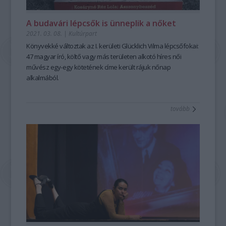
A budavári lépcsők is ünneplik a nőket
2021. 03. 08.
|
Kultúrpart
Könyvekké változtak az I. kerületi Glücklich Vilma lépcsőfokai:
47 magyar író, költő vagy más területen alkotó híres női
művész egy-egy kötetének címe került rájuk nőnap
alkalmából.
tovább