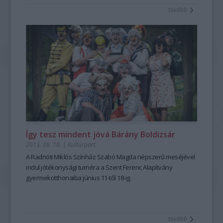
tovább
Így tesz mindent jóvá Bárány Boldizsár
2013. 06. 10.
|
Kultúrpart
A
Radnóti Miklós Színház Szabó Magda
népszerű meséjével
indul jótékonysági turnéra a
Szent Ferenc Alapítvány
gyermekotthonaiba június 11-től 18-ig.
tovább