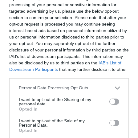
2014. 05. 08.
|
Kultúrpart
processing of your personal or sensitive information for
A díjjal járó
200 ezer forintból
a debreceni emlékszoba
targeted advertising by us, please use the below opt-out
múzeummá fejlesztését, a
Szabó Magda-alapítvány
section to confirm your selection. Please note that after your
munkáját segítenék a
2007-ben elhunyt írónő
szellemi
opt-out request is processed you may continue seeing
örökségének kezelői.
interest-based ads based on personal information utilized by
us or personal information disclosed to third parties prior to
tovább
your opt-out. You may separately opt-out of the further
disclosure of your personal information by third parties on the
IAB’s list of downstream participants. This information may
also be disclosed by us to third parties on the
IAB’s List of
Downstream Participants
that may further disclose it to other
third parties.
Please note that this website/app uses one or more Google
Personal Data Processing Opt Outs
services and may gather and store information including but
not limited to your visit or usage behaviour. You may click to
I want to opt-out of the Sharing of my
personal data.
grant or deny consent to Google and its third-party tags to
Opted In
use your data for below specified purposes in below Google
„Én azt szeretem hallgatni, ahogy a
consent section.
I want to opt-out of the Sale of my
közönség szipog”
Personal Data.
Opted In
2014. 04. 08.
|
Urmai Gabriella