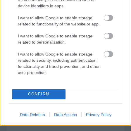
device identifiers in apps.
I want to allow Google to enable storage
tovább
related to functionality of the website or app.
I want to allow Google to enable storage
related to personalization.
I want to allow Google to enable storage
related to security, including authentication
functionality and fraud prevention, and other
user protection.
CONFIRM
Debrecenbe érkezik Abigél
2013. 11. 16.
|
Kultúrpart
Most először
viszik színpadra
Debrecenben Szabó Magda
Abigéljé
t. A darab iránt óriási az érdeklődés:
szombaton
több
Data Deletion
Data Access
Privacy Policy
mint háromezer néző előtt debütál a Főnix Csarnokban.