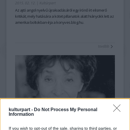
2015. 02. 12.
|
Kultúrpart
Az ajtó
angol nyelvű újrakiadásáról
egy
írónő írt elismerő
kritikát
, mely hatására a kötet pillanatok alatt
hiánycikk lett
az
amerikai boltokban-írja a konyves.blog.hu.
tovább
kulturpart -
Do Not Process My Personal
Information
Szabó Magda kapta a Lélekpillangó
életműdíjat
If you wish to opt-out of the sale, sharing to third parties, or