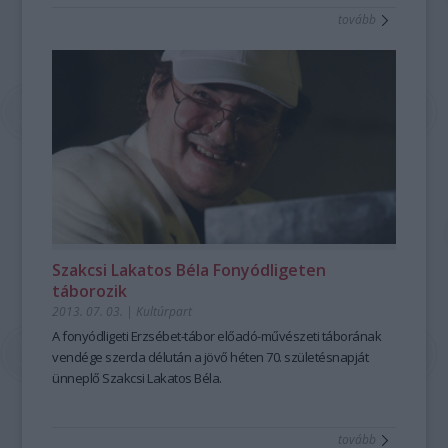
tovább
Szakcsi Lakatos Béla Fonyódligeten
táborozik
2013. 07. 03.
|
Kultúrpart
A
fonyódligeti Erzsébet-tábor
előadó-művészeti táborának
vendége szerda délután a jövő héten 70. születésnapját
ünneplő
Szakcsi Lakatos Béla
.
tovább