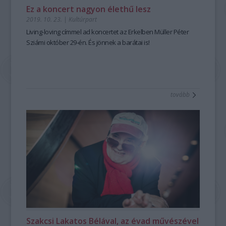
Ez a koncert nagyon élethű lesz
2019. 10. 23.
|
Kultúrpart
Living-loving címmel ad koncertet az Erkelben Müller Péter
Sziámi október 29-én. És jönnek a barátai is!
tovább
Szakcsi Lakatos Bélával, az évad művészével