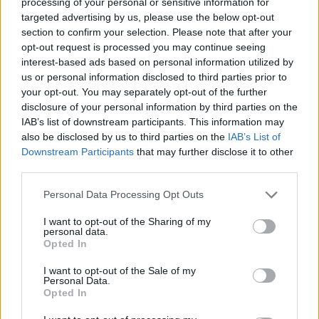
processing of your personal or sensitive information for
Március 10-én a Vigadóban ad koncertet a jazz két
targeted advertising by us, please use the below opt-out
nemzetközi hírű óriása, Kathy-Horváth Lajos és Szakcsi
section to confirm your selection. Please note that after your
Lakatos Béla.
opt-out request is processed you may continue seeing
interest-based ads based on personal information utilized by
us or personal information disclosed to third parties prior to
your opt-out. You may separately opt-out of the further
tovább
disclosure of your personal information by third parties on the
IAB’s list of downstream participants. This information may
also be disclosed by us to third parties on the
IAB’s List of
Downstream Participants
that may further disclose it to other
third parties.
Please note that this website/app uses one or more Google
Personal Data Processing Opt Outs
services and may gather and store information including but
not limited to your visit or usage behaviour. You may click to
I want to opt-out of the Sharing of my
personal data.
grant or deny consent to Google and its third-party tags to
Opted In
use your data for below specified purposes in below Google
consent section.
Jótékonysági koncertet ad Szakcsi Lakatos
I want to opt-out of the Sale of my
Personal Data.
Béla
Opted In
2015. 01. 11.
|
Kultúrpart