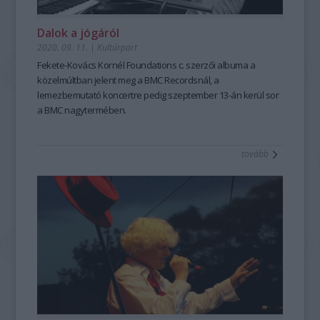
Dalok a jógáról
2020. 09. 11.
|
Kultúrpart
Fekete-Kovács Kornél
Foundations
c. szerzői albuma a
közelmúltban jelent meg a BMC Recordsnál, a
lemezbemutató koncertre pedig szeptember 13-án kerül sor
a BMC nagytermében.
tovább