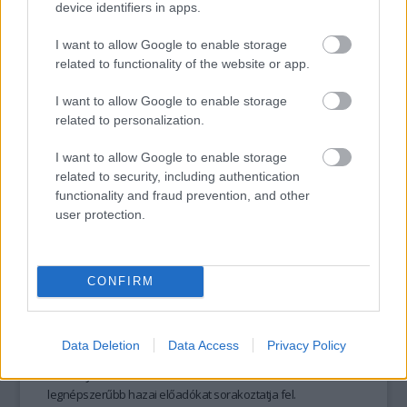
device identifiers in apps.
ihlette.
I want to allow Google to enable storage
related to functionality of the website or app.
tovább
I want to allow Google to enable storage
related to personalization.
I want to allow Google to enable storage
related to security, including authentication
functionality and fraud prevention, and other
user protection.
CONFIRM
Szilveszterezz a jazz mestereivel!
2013. 12. 24.
|
Kultúrpart
Két karakterében különböző, ám egyaránt izgalmas
Data Deletion
Data Access
Privacy Policy
programra invitál a megújult
Budapest Jazz Club
.
December
31-én
a
Jazz Szilveszter
összeállítása idén is a
legnépszerűbb hazai előadókat sorakoztatja fel.