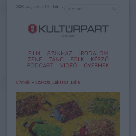
2026. augusztus 10. – Lőrinc
FILM
SZÍNHÁZ
IRODALOM
ZENE
TÁNC
FOLK
KÉPZŐ
PODCAST
VIDEÓ
GYERMEK
Címkék
»
Szakcsi_Lakatos_Béla