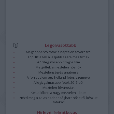
Legolvasottabb
Megdöbbentő fotók a néptelen fővárosról
Top 10: ezek a legjobb szerelmes filmek
A 10 legütősebb drogos film
Megjöttek a meztelen hősnők
Meztelenség és anatómia
A forradalom egy holland fotós szemével
A legizgalmasabb fotók 2015-ből
Meztelen fővárosiak
Készülőben a nagy meztelen album
Nézd meg a 48-as szabadságharc hőseiről készült
fotókat!
Hírlevél feliratkozás