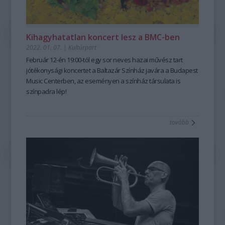
Kihagyhatatlan koncert lesz a BMC-ben
2022. 01. 07.
|
Kultúrpart
Február 12-én 19:00-tól egy sor neves hazai művész tart
jótékonysági koncertet a Baltazár Színház javára a Budapest
Music Centerben, az eseményen a színház társulata is
színpadra lép!
tovább