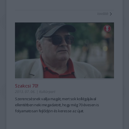
tovább
Szakcsi 70!
2013. 07. 06.
|
Kultúrpart
Szerencsésnek vallja magát, mert sok kollégájával
ellentétben neki megadatott, hogy még 70 évesen is
folyamatosan fejlődjön és keresse az újat.