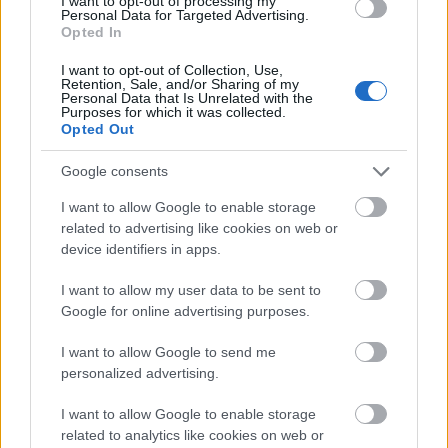
Szakcsi Lakatos Béla Kossuth-díjas dzsesszzongorista és
I want to opt-out of processing my
Personal Data for Targeted Advertising.
barátai jótékonysági koncertet adnak
január 16-án a
Opted In
budapesti Zeneakadémián
az
autizmussal
élők
megsegítésére.
I want to opt-out of Collection, Use,
Retention, Sale, and/or Sharing of my
Personal Data that Is Unrelated with the
tovább
Purposes for which it was collected.
Opted Out
Google consents
I want to allow Google to enable storage
related to advertising like cookies on web or
device identifiers in apps.
I want to allow my user data to be sent to
Google for online advertising purposes.
Zenével az éghajlatváltozásért
I want to allow Google to send me
personalized advertising.
2014. 10. 23.
|
Kultúrpart
Climate Change
címmel megjelent
Szakcsi Lakatos Béla
idén
I want to allow Google to enable storage
tavasszal
három amerikai sztárelőadó
val közösen rögzített
related to analytics like cookies on web or
koncert
je. A jazzanyag számait a Föld jövője iránti aggodalom