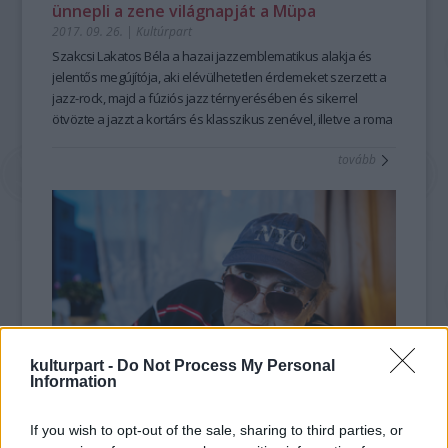
ünnepli a zene világnapját a Müpa
2017. 09. 26.
|
Kultúrpart
Szakcsi Lakatos Béla a hazai jazzemblematikus alakja és
jelentős megújítója, aki elévülhetetlen érdemeket szerzett a
jazz-rock, majd a fúziós jazz térnyerésében és sikerrel
ötvözte a jazzt a kortárs és klasszikus zenével, illetve a roma
népzene motívumaival. Az évad művészének választott
tovább
zenészlegenda október 1-jén, a zene világnapján New
Currents című koncertjén sztárvendégekkel és két fiával,ifj.
Szakcsi Lakatos Bélával és Szakcsi Lakatos Róberttel,
valamint vadonatúj kompozíciókkal lép színpadra a Bartók
Béla Nemzeti Hangversenyteremben.
kulturpart -
Do Not Process My Personal
Information
Bartókot improvizálnak
If you wish to opt-out of the sale, sharing to third parties, or
2017. 03. 02.
|
Kultúrpart