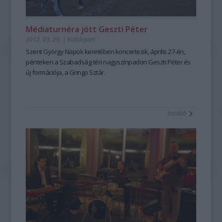
Médiaturnéra jött Geszti Péter
2012. 03. 29.
|
Kultúrpart
Szent György Napok keretében koncertezik, április 27-én,
pénteken a Szabadság-téri nagyszínpadon Geszti Péter és
új formációja, a Gringo Sztár.
tovább