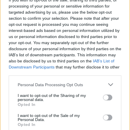
If you wish to opt-out of the sale, sharing to third parties, or
A környezetvédelem hallatán, mindenkinek az első, ami
processing of your personal or sensitive information for
beugrik: a szelektív hulladékgyűjtés. Pedig ez csak az első
targeted advertising by us, please use the below opt-out
lépés.
section to confirm your selection. Please note that after your
A fesztivál alkalmával megszervezett és az ezzel egyidős
opt-out request is processed you may continue seeing
Szent György Expó erre a problémára próbálja a második
interest-based ads based on personal information utilized by
lépés lehetőségét nyújtani.
us or personal information disclosed to third parties prior to
tovább
your opt-out. You may separately opt-out of the further
disclosure of your personal information by third parties on the
IAB’s list of downstream participants. This information may
also be disclosed by us to third parties on the
IAB’s List of
Downstream Participants
that may further disclose it to other
third parties.
Please note that this website/app uses one or more Google
Personal Data Processing Opt Outs
services and may gather and store information including but
not limited to your visit or usage behaviour. You may click to
I want to opt-out of the Sharing of my
personal data.
grant or deny consent to Google and its third-party tags to
Opted In
use your data for below specified purposes in below Google
consent section.
Egy előadás mellékhatásai
I want to opt-out of the Sale of my
Personal Data.
2011. 05. 10.
|
Kultúrpart
Opted In
Képtelen vagyok normális és komoly dolgokat írni az