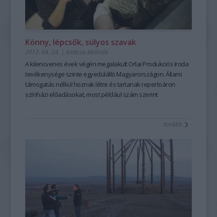
Könny, lépcsők, súlyos szavak
2012. 04. 24.
|
Ambrus Melinda
A kilencvenes évek végén megalakult Orlai Produkciós Iroda
tevékenysége szinte egyedülálló Magyarországon. Állami
támogatás nélkül hoznak létre és tartanak repertoáron
színházi előadásokat, most például szám szerint
huszonhármat. Nemrég saját otthonuk is lett, a Belvárosi
Színházban. – tudtuk meg Orlai Tibor producertől.
tovább