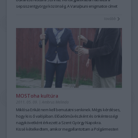
sepsiszentgyörgyi közönség. A Variaþiuni enigmatice címet
viselő előadás rendezője Claudiu Goga.
tovább
MOSToha kultúra
2011. 05. 09.
|
Ambrus Melinda
Miklósa Erikát nem kell bemutatni senkinek. Mégis kérdéses,
hogy ki is ő valójában. Előadóművészként és önkéntességi
nagykövetként érkezett a Szent György Napokra.
Kissé kételkedtem, amikor megpillantottam a Polgármesteri
Hivatal lépcsőjén. Ez a teniszcipős, farmernadrágos, lezser