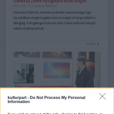
Ganxsta Zolee nyugdíjba küldi magát
2011. 05. 11.
|
Ambrus Melinda
Ganxsta Zolee és a Kartel a pénteki sepsiszentgyörgyi
éjszakában megmozgatta a közönséget a hangszálától a
lábujjáig. A fergeteges koncert után Zolee exkluzív interjút
adott a Kultúrpartnak.
tovább
kulturpart -
Do Not Process My Personal
Information
Tiszta fej, tiszta környezet
2011. 05. 11.
|
Ugron Réka