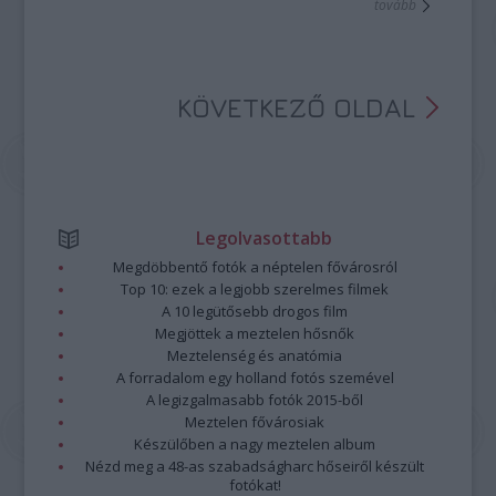
tovább
Nem úgy, mint este a Szakszervezetek Művelődési Házában.
KÖVETKEZŐ OLDAL
Legolvasottabb
Megdöbbentő fotók a néptelen fővárosról
Top 10: ezek a legjobb szerelmes filmek
A 10 legütősebb drogos film
Megjöttek a meztelen hősnők
Meztelenség és anatómia
A forradalom egy holland fotós szemével
A legizgalmasabb fotók 2015-ből
Meztelen fővárosiak
Készülőben a nagy meztelen album
Nézd meg a 48-as szabadságharc hőseiről készült
fotókat!