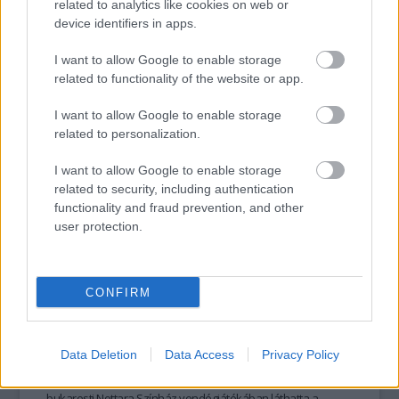
szinte életre szóló ellátást biztosított.” Aki megtapasztalta, az
related to analytics like cookies on web or
tudja, a könyv is hasonló fontossággal bír.
device identifiers in apps.
I want to allow Google to enable storage
related to functionality of the website or app.
tovább
I want to allow Google to enable storage
related to personalization.
I want to allow Google to enable storage
related to security, including authentication
functionality and fraud prevention, and other
user protection.
CONFIRM
Rejtélyek, variációk és komplikációk
bukarestből
2011. 05. 09.
|
Kultúrpart
Data Deletion
Data Access
Privacy Policy
Éric-Emmanuel Schmitt francia szerző ’90-es évek közepén írt,
Rejtélyes variációk című drámájából született előadást a
bukaresti Nottara Színház vendégjátékában láthatta a