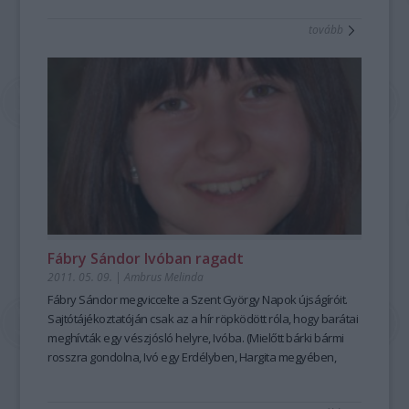
nő ugyanaz, mint az estélyi ruhás a képekről? A kerekasztal
tovább
beszélgetésen elhangzott nyilatkozatai és a kérdéseimre tett
feleletei kísérelnek meg választ adni erre.
Fábry Sándor Ivóban ragadt
2011. 05. 09.
|
Ambrus Melinda
Fábry Sándor megviccelte a Szent György Napok újságíróit.
Sajtótájékoztatóján csak az a hír röpködött róla, hogy barátai
meghívták egy vészjósló helyre, Ivóba. (Mielőtt bárki bármi
rosszra gondolna, Ivó egy Erdélyben, Hargita megyében,
Zetelakától északkeletre fekvő, Zetelakához tartozó
település.) Tény: nem mindenki nevetett ezen a poénon.