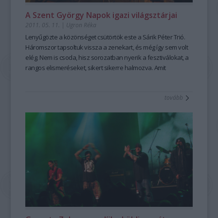
A Szent György Napok igazi világsztárjai
2011. 05. 11.
|
Ugron Réka
Lenyűgözte a közönséget csütörtök este a Sárik Péter Trió.
Háromszor tapsoltuk vissza a zenekart, és még így sem volt
elég. Nem is csoda, hisz sorozatban nyerik a fesztiválokat, a
rangos elismeréseket, sikert sikerre halmozva. Amit
játszanak nem mindennapi. Valami különleges. A koncert
után arról beszélgettünk, hogy mit jelent számukra a jazz, a
tovább
zene.