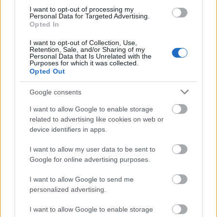
előadásról, de bocsáttassék meg nekem egy ilyen előadás
I want to opt-out of processing my
után. A városnapok keretén belül Sepsiszentgyörgyre
Personal Data for Targeted Advertising.
Opted In
látogató temesvári Csíky Gergely Állami Magyar Színház
Woody Allen novelláit használva alapul, kemény poén-
I want to opt-out of Collection, Use,
kiképzést tartott a helyi közönségnek Mellékhatások címmel.
Retention, Sale, and/or Sharing of my
Personal Data that Is Unrelated with the
tovább
A nézők hellyel-közzel vették is a lapot.
Purposes for which it was collected.
Opted Out
Google consents
I want to allow Google to enable storage
related to advertising like cookies on web or
device identifiers in apps.
I want to allow my user data to be sent to
Google for online advertising purposes.
Fogkefe és irodalom
I want to allow Google to send me
2011. 05. 09.
|
Ambrus Melinda
personalized advertising.
A világhálón böngészve egy érdekes kijelentésre
bukkantam: „A kelengye sok helyen a fiatal pár részére
I want to allow Google to enable storage