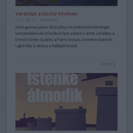
Varázslat a löszfal tövében
2022. 06. 17.
|
Kultúrpart
Kishegyesen június 30 és július 3 között ismét különleges
koncertekkel vár a Dombos Fest: a Besh o droM, a Kaláka, a
Dresch Vonós Quartet, a Parno Graszt, a Kerekes Band és
Lajkó Félix is ott lesz a fellépők között.
tovább