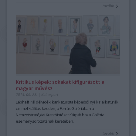
tovább
Kritikus képek: sokakat kifigurázott a
magyar művész
2015. 06. 28.
|
Kultúrpart
Léphaft Pál délvidéki karikaturista
képeiből nyílik
Palikatúrák
címmel
kiállítás
kedden, a Forrás Galériában a
Nemzetstratégiai Kutatóintézet Kárpát-haza Galéria
eseménysorozatának keretében.
tovább