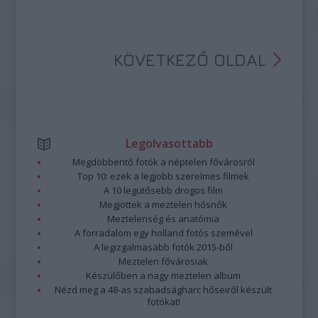
KÖVETKEZŐ OLDAL
Legolvasottabb
Megdöbbentő fotók a néptelen fővárosról
Top 10: ezek a legjobb szerelmes filmek
A 10 legütősebb drogos film
Megjöttek a meztelen hősnők
Meztelenség és anatómia
A forradalom egy holland fotós szemével
A legizgalmasabb fotók 2015-ből
Meztelen fővárosiak
Készülőben a nagy meztelen album
Nézd meg a 48-as szabadságharc hőseiről készült
fotókat!