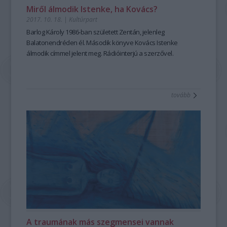
Miről álmodik Istenke, ha Kovács?
2017. 10. 18.
|
Kultúrpart
Barlog Károly 1986-ban született Zentán, jelenleg
Balatonendréden él. Második könyve
Kovács Istenke
álmodik
címmel jelent meg. Rádióinterjú a szerzővel.
tovább
A traumának más szegmensei vannak