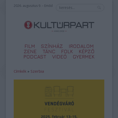
2026. augusztus 9. – Emőd
FILM
SZÍNHÁZ
IRODALOM
ZENE
TÁNC
FOLK
KÉPZŐ
PODCAST
VIDEÓ
GYERMEK
Címkék
»
Szerbia