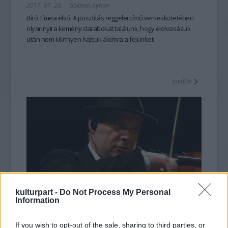
2017. 07. 20.
|
Gökhan Ayhan
Bíró Tímea első,
A pusztítás reggelei
című verseskötetében
olyannyira kemény darabokat találunk, hogy elolvasásuk
után nem könnyen hajtjuk álomra a fejünket.
tovább
kulturpart -
Do Not Process My Personal
Information
Világsztárral erősít a magyar
vándorfesztivál
If you wish to opt-out of the sale, sharing to third parties, or