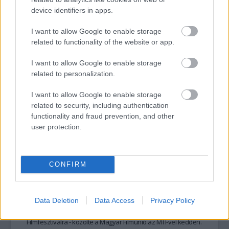
Belgrádban töltött ifjú éveiről
.
device identifiers in apps.
I want to allow Google to enable storage
tovább
related to functionality of the website or app.
I want to allow Google to enable storage
related to personalization.
I want to allow Google to enable storage
related to security, including authentication
functionality and fraud prevention, and other
user protection.
CONFIRM
Megrázó magyar felvételek kerültek
külföldre
2015. 07. 14.
|
Kultúrpart
Négy magyar dokumentumfilm
kapott meghívást az
Data Deletion
Data Access
Privacy Policy
augusztus 14. és 22. között megrendezendő
21. Szarajevói
Filmfesztivál
ra - közölte a Magyar Filmunió az MTI-vel kedden.