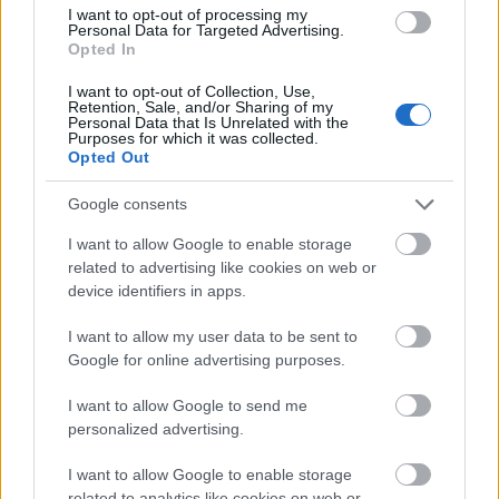
képviselője. A 24 éves grafikus diplomamunkáját, amely
I want to opt-out of processing my
tulajdonképpen egy road-movie, most könyvben is kiadták.
Personal Data for Targeted Advertising.
Opted In
I want to opt-out of Collection, Use,
Retention, Sale, and/or Sharing of my
tovább
Personal Data that Is Unrelated with the
Purposes for which it was collected.
Opted Out
Google consents
I want to allow Google to enable storage
related to advertising like cookies on web or
device identifiers in apps.
I want to allow my user data to be sent to
Google for online advertising purposes.
Családi titkait tárta fel Abramovic
I want to allow Google to send me
2015. 08. 17.
|
Kultúrpart
personalized advertising.
A szerb származású
Marina Abramovic
, aki nem is olyan
régen még saját extravagáns temetését tervezgette, Marc
I want to allow Google to enable storage
Myersnek rántotta rá a leplet
gyermekkoráról
és a
related to analytics like cookies on web or