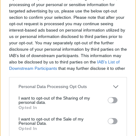
2016. 10. 23.
|
Kultúrpart
processing of your personal or sensitive information for
Idén novemberben is folytatódik a világzenei roadshow, a
targeted advertising by us, please use the below opt-out
Héttorony Fesztivál. Budakalásztól Kolozsvárig, Makótól
section to confirm your selection. Please note that after your
Zalaegerszegig, Lendvától Topolyáig turnéznak a
opt-out request is processed you may continue seeing
szuperprodukciók Kárpát-medence-szerte.
interest-based ads based on personal information utilized by
us or personal information disclosed to third parties prior to
tovább
your opt-out. You may separately opt-out of the further
disclosure of your personal information by third parties on the
IAB’s list of downstream participants. This information may
also be disclosed by us to third parties on the
IAB’s List of
Downstream Participants
that may further disclose it to other
third parties.
Please note that this website/app uses one or more Google
Personal Data Processing Opt Outs
services and may gather and store information including but
not limited to your visit or usage behaviour. You may click to
I want to opt-out of the Sharing of my
personal data.
grant or deny consent to Google and its third-party tags to
Opted In
use your data for below specified purposes in below Google
Lány a Rakétaiskolából
consent section.
I want to opt-out of the Sale of my
2016. 03. 19.
|
Varga Julis
Personal Data.
Opted In
Oláh Dóri generációjának egyik legtehetségesebb