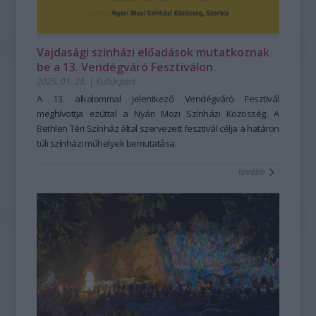
Vajdasági színházi előadások mutatkoznak
be a 13. Vendégváró Fesztiválon
2025. 01. 28.
|
Kultúrpart
A 13. alkalommal jelentkező Vendégváró Fesztivál
meghívottja ezúttal a Nyári Mozi Színházi Közösség. A
Bethlen Téri Színház által szervezett fesztivál célja a határon
túli színházi műhelyek bemutatása.
tovább