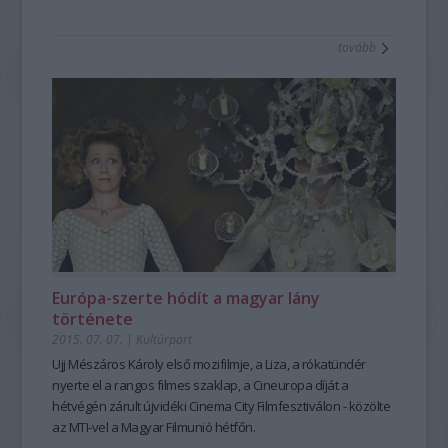
tovább
Európa-szerte hódít a magyar lány
története
2015. 07. 07.
|
Kultúrpart
Ujj Mészáros Károly
első mozifilmje, a
Liza, a rókatündér
nyerte el a rangos filmes szaklap, a
Cineuropa díját
a
hétvégén zárult újvidéki
Cinema City Filmfesztiválon
- közölte
az MTI-vel a Magyar Filmunió hétfőn.