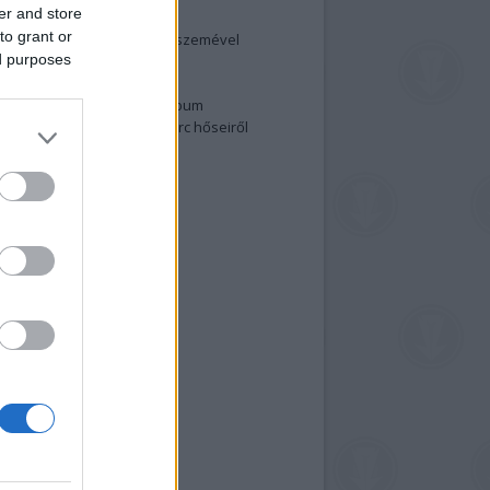
er and store
elenség és anatómia
to grant or
rradalom egy holland fotós szemével
ed purposes
izgalmasabb fotók 2015-ből
elen fővárosiak
ülőben a nagy meztelen album
 meg a 48-as szabadságharc hőseiről
lt fotókat!
vél feliratkozás