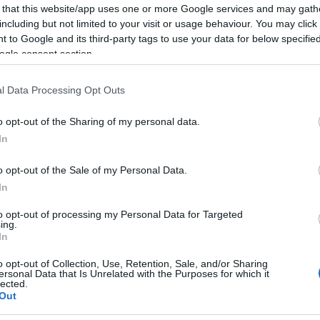
határozottabb, kitárulkozóbb hangvételt üt meg, miközben
 that this website/app uses one or more Google services and may gath
Mezt
társadalomkritikus tartalmaival is elgondolkodtat.
including but not limited to your visit or usage behaviour. You may click 
A fo
tovább
 to Google and its third-party tags to use your data for below specifi
A leg
ogle consent section.
Mezt
Szeretetszédelgő - Sziámi AndFriends
Kész
lemezbemutató koncert
Nézd
l Data Processing Opt Outs
2023. 12. 06.
|
Kultúrpart
készü
December 8-án a Magyar Zene Házában tart
Hírle
o opt-out of the Sharing of my personal data.
lemezbemutató koncertet a Sziámi AndFriends.
In
o opt-out of the Sale of my Personal Data.
tovább
In
to opt-out of processing my Personal Data for Targeted
ing.
In
o opt-out of Collection, Use, Retention, Sale, and/or Sharing
ersonal Data that Is Unrelated with the Purposes for which it
lected.
Out