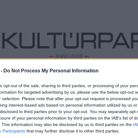
 -
Do Not Process My Personal Information
ODALOM
ZENE
TÁNC
FOLK
KÉPZŐ
PODCA
to opt-out of the sale, sharing to third parties, or processing of your per
formation for targeted advertising by us, please use the below opt-out s
r selection. Please note that after your opt-out request is processed y
eing interest-based ads based on personal information utilized by us or
Megérkezett a Gyere, te bárki – az új
L
disclosed to third parties prior to your opt-out. You may separately opt-
Sziámi AndFriends album!
losure of your personal information by third parties on the IAB’s list of
Megd
2025. 01. 20.
|
Kultúrpart
Top 1
. This information may also be disclosed by us to third parties on the
IA
V
asárnap megjelent a Sziámi AndFriends legújabb, immár
A 10 
Participants
that may further disclose it to other third parties.
negyedik albuma, a Gyere, te bárki! Ez a lemez
Megj