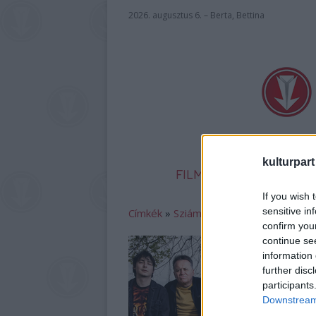
2026. augusztus 6. – Berta, Bettina
kulturpart
FILM
SZÍNHÁZ
IR
If you wish 
sensitive in
Címkék
»
Sziámi_AndrFriends
confirm you
continue se
information 
further disc
participants
Downstream 