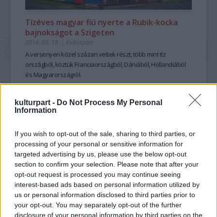
Tízéves magyar fiú nyerte a Rubik-kocka
bajnokságot a Szigeten
2014. 08. 18.
|
Kultúrpart
A versenyen
közel százan vettek részt
, több mint
tíz
országból,
köztük Franciaországból, Dániából, Hollandiából
és Magyarországról.
kulturpart -
Do Not Process My Personal
tovább
Information
If you wish to opt-out of the sale, sharing to third parties, or
processing of your personal or sensitive information for
targeted advertising by us, please use the below opt-out
section to confirm your selection. Please note that after your
opt-out request is processed you may continue seeing
interest-based ads based on personal information utilized by
us or personal information disclosed to third parties prior to
your opt-out. You may separately opt-out of the further
disclosure of your personal information by third parties on the