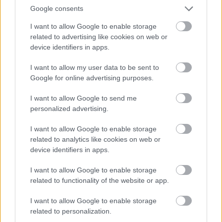
2014. 08. 16.
|
Kultúrpart
Google consents
Öt ország egyetemistái régi ajtók
ból építették fel a
berlini fal
I want to allow Google to enable storage
átértelmezett mását a
Sziget fesztivál
on az építmény
related to advertising like cookies on web or
lebontásának 25. évforduló
ján.
device identifiers in apps.
I want to allow my user data to be sent to
Google for online advertising purposes.
tovább
I want to allow Google to send me
personalized advertising.
I want to allow Google to enable storage
related to analytics like cookies on web or
device identifiers in apps.
I want to allow Google to enable storage
related to functionality of the website or app.
I want to allow Google to enable storage
Ha esik, ha fúj
related to personalization.
2014. 08. 15.
|
Csímár Kamilla