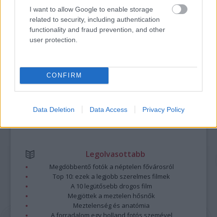
Tavaly az elmúlt évek legszárazabb Szigetét volt
I want to allow Google to enable storage
szerencsénk végigbulizni, de idén úgy fest, elkerülhetetlen
related to security, including authentication
lesz a dagonya. Íme a mentőöv a Sziget-özönvízben!
functionality and fraud prevention, and other
user protection.
tovább
CONFIRM
Data Deletion
Data Access
Privacy Policy
Legolvasottabb
Megdöbbentő fotók a néptelen fővárosról
Top 10: ezek a legjobb szerelmes filmek
A 10 legütősebb drogos film
Megjöttek a meztelen hősnők
Meztelenség és anatómia
A forradalom egy holland fotós szemével