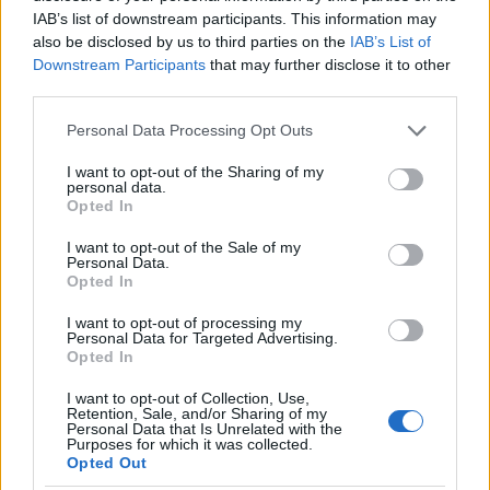
Nézz is, ne csak hallgass!
IAB’s list of downstream participants. This information may
also be disclosed by us to third parties on the
IAB’s List of
2014. 08. 17.
|
Szakszon Réka
Downstream Participants
that may further disclose it to other
Medúzák a fejek felett, óriásvirágok az út mentén, vörös
third parties.
szőnyeghez illő csillárfolyosó. Nyitott szemmel jártunk körbe
a Szigeten – most megmutatjuk, mit láttunk.
Please note that this website/app uses one or more Google
Personal Data Processing Opt Outs
services and may gather and store information including but
not limited to your visit or usage behaviour. You may click to
I want to opt-out of the Sharing of my
personal data.
grant or deny consent to Google and its third-party tags to
tovább
Opted In
use your data for below specified purposes in below Google
consent section.
I want to opt-out of the Sale of my
Personal Data.
Opted In
I want to opt-out of processing my
Personal Data for Targeted Advertising.
Opted In
I want to opt-out of Collection, Use,
Retention, Sale, and/or Sharing of my
Personal Data that Is Unrelated with the
Purposes for which it was collected.
Opted Out
Ajtókból épült újra a berlini fal