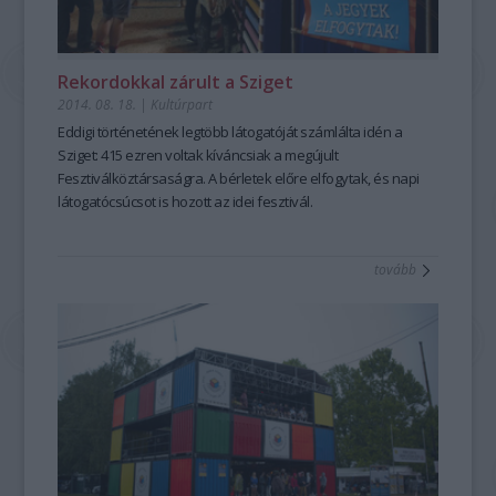
Rekordokkal zárult a Sziget
2014. 08. 18.
|
Kultúrpart
Eddigi történetének legtöbb látogatóját számlálta idén a
Sziget:
415 ezren
voltak kíváncsiak a megújult
Fesztiválköztársaságra. A
bérletek előre elfogytak
, és
napi
látogatócsúcs
ot is hozott az idei fesztivál.
tovább