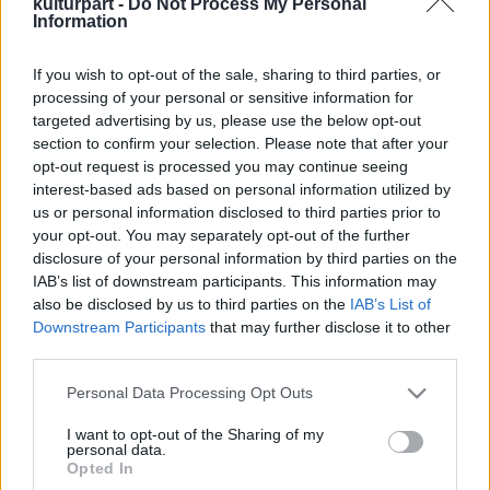
kulturpart -
Do Not Process My Personal
Information
If you wish to opt-out of the sale, sharing to third parties, or
Emléktáblát avattak Tábori Nóra egykori
processing of your personal or sensitive information for
lakhelyén
targeted advertising by us, please use the below opt-out
2008. 06. 17.
|
Kultúrpart
section to confirm your selection. Please note that after your
Tábori Nórára emlékezve avatott emléktáblát a Vígszínház
opt-out request is processed you may continue seeing
és a II. kerületi önkormányzat, a Kossuth-díjas színésznő
interest-based ads based on personal information utilized by
Házmán utca 7. szám alatti egykori lakóházának bejáratánál
us or personal information disclosed to third parties prior to
hétfőn. A Vígszínház 2005-ben elhunyt, legendás
your opt-out. You may separately opt-out of the further
művésznője június 15-én lett volna 80 éves.
disclosure of your personal information by third parties on the
tovább
IAB’s list of downstream participants. This information may
also be disclosed by us to third parties on the
IAB’s List of
Downstream Participants
that may further disclose it to other
third parties.
Tovább a Facebook-ra
Please note that this website/app uses one or more Google
Personal Data Processing Opt Outs
services and may gather and store information including but
not limited to your visit or usage behaviour. You may click to
I want to opt-out of the Sharing of my
personal data.
grant or deny consent to Google and its third-party tags to
Legolvasottabb
Opted In
use your data for below specified purposes in below Google