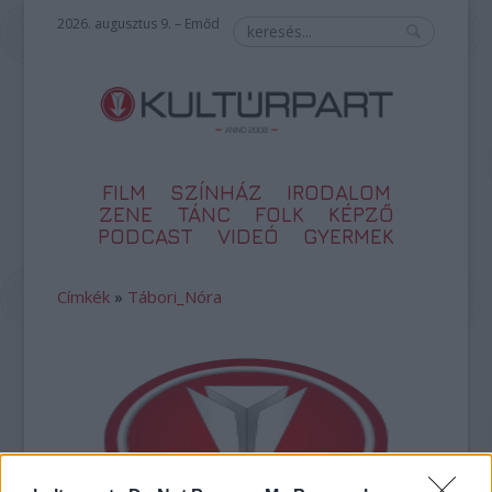
2026. augusztus 9. – Emőd
FILM
SZÍNHÁZ
IRODALOM
ZENE
TÁNC
FOLK
KÉPZŐ
PODCAST
VIDEÓ
GYERMEK
Címkék
»
Tábori_Nóra