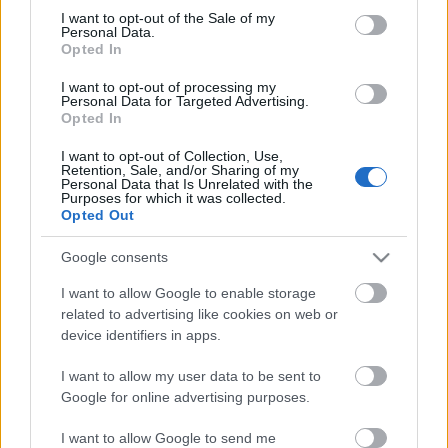
Megdöbbentő fotók a néptelen fővárosról
consent section.
I want to opt-out of the Sale of my
Top 10: ezek a legjobb szerelmes filmek
Personal Data.
A 10 legütősebb drogos film
Opted In
Megjöttek a meztelen hősnők
I want to opt-out of processing my
Meztelenség és anatómia
Personal Data for Targeted Advertising.
A forradalom egy holland fotós szemével
Opted In
A legizgalmasabb fotók 2015-ből
Meztelen fővárosiak
I want to opt-out of Collection, Use,
Készülőben a nagy meztelen album
Retention, Sale, and/or Sharing of my
Personal Data that Is Unrelated with the
Nézd meg a 48-as szabadságharc hőseiről készült
Purposes for which it was collected.
fotókat!
Opted Out
Hírlevél feliratkozás
Google consents
I want to allow Google to enable storage
related to advertising like cookies on web or
device identifiers in apps.
I want to allow my user data to be sent to
Google for online advertising purposes.
I want to allow Google to send me