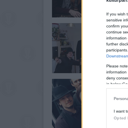
kulturpart
If you wish 
sensitive in
confirm you
continue se
information 
further disc
participants
Downstream 
Please note
information 
deny consent
in below Go
Persona
I want t
Opted 