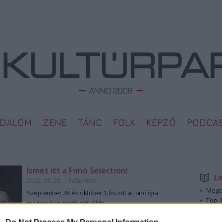
ODALOM
ZENE
TÁNC
FOLK
KÉPZŐ
PODCA
Ismét itt a Fonó Selection!
L
2022. 09. 20.
|
Kultúrpart
Megd
Szeptember 28. és október 1. között a Fonó újra
Top 1
megrendezi minifesztiválját.
A 10 
Megj