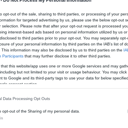
 -
Do Not Process My Personal Information
Mezt
A fo
to opt-out of the sale, sharing to third parties, or processing of your per
tovább
A leg
formation for targeted advertising by us, please use the below opt-out s
Mezt
Itt a Tárkány Művek!
r selection. Please note that after your opt-out request is processed y
Kész
2020. 12. 21.
|
Kultúrpart
eing interest-based ads based on personal information utilized by us or
Nézd
készü
disclosed to third parties prior to your opt-out. You may separately opt-
A 2008-ban alapított világzenei csapat koncertjével zárul
losure of your personal information by third parties on the IAB’s list of
adventi koncertsorozatunk: 20:00-kor kezdünk!
Hírle
. This information may also be disclosed by us to third parties on the
IA
Participants
that may further disclose it to other third parties.
 that this website/app uses one or more Google services and may gath
tovább
including but not limited to your visit or usage behaviour. You may click 
 to Google and its third-party tags to use your data for below specifi
Jön a Tárkány Művek!
ogle consent section.
2020. 12. 19.
|
Kultúrpart
A fiatal világzenei csapat december 21-én, hétfőn ad
l Data Processing Opt Outs
online koncertet a Kultúrparton. Az alapítóval, Tárkány-
Kovács Bálinttal beszélgettünk a konyhába kényszerült,
o opt-out of the Sharing of my personal data.
de jó hangulatú forgatás részleteiről és a zenekar
In
terveiről.
tovább