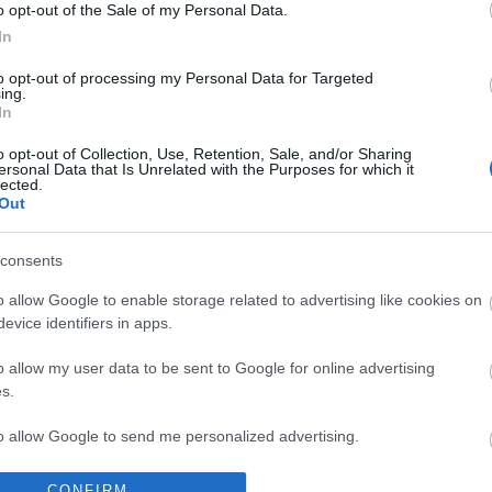
o opt-out of the Sale of my Personal Data.
Őszi Vázlatoktól hangos Budapest
In
2014. 09. 21.
|
Kultúrpart
to opt-out of processing my Personal Data for Targeted
A Junior Prima-díjas
Tárkány Művek
nyáron adta ki
ing.
harmadik nagylemezét
Őszi Vázlatok
címmel, amelyen
In
Dresch Mihály is közreműködik.
Október 1-jén
a
Müpában
o opt-out of Collection, Use, Retention, Sale, and/or Sharing
lép fel a városi folk rajongói körében kultikussá vált
ersonal Data that Is Unrelated with the Purposes for which it
zenekar.
lected.
Out
tovább
Új lemez a Tárkány Művektől
consents
2014. 09. 18.
|
Kultúrpart
A
Prima Primissima Junior díjas
Tárkány Művek nyáron
o allow Google to enable storage related to advertising like cookies on
megjelent 3. nagylemeze őszi hangulatokat idéz; az előző
evice identifiers in apps.
év végén felvett élő koncertfelvételek zenei anyagával
o allow my user data to be sent to Google for online advertising
befelé fordulásra, elmélyülésre
hív.
s.
tovább
to allow Google to send me personalized advertising.
„Látjuk, hogy a népzene népszerű, de
nem hiszünk a saját szemünknek”
o allow Google to enable storage related to analytics like cookies on
CONFIRM