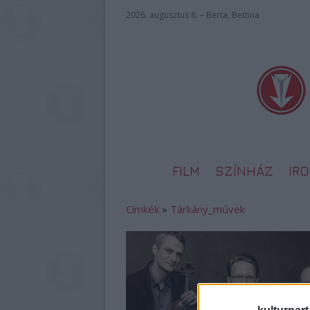
2026. augusztus 6. – Berta, Bettina
FILM
SZÍNHÁZ
IR
Címkék
»
Tárkány_művek