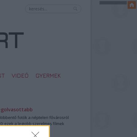
ST
VIDEÓ
GYERMEK
egolvasottabb
öbbentő fotók a néptelen fővárosról
0: ezek a legjobb szerelmes filmek
legütősebb drogos film
öttek a meztelen hősnők