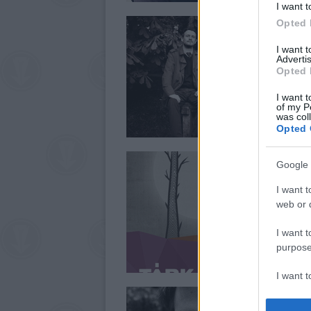
I want t
Opted 
I want 
Advertis
Opted 
I want t
of my P
was col
Opted 
Google 
I want t
web or d
I want t
purpose
I want 
I want t