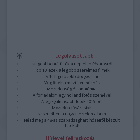
Legolvasottabb
Megdöbbentő fotók a néptelen fővárosról
Top 10: ezek a legjobb szerelmes filmek
A 10 legütősebb drogos film
Megjöttek a meztelen hősnők
Meztelenség és anatómia
A forradalom egy holland fotós szemével
A legizgalmasabb fotók 2015-ből
Meztelen fővárosiak
Készülőben a nagy meztelen album
Nézd meg a 48-as szabadságharc hőseiről készült
fotókat!
Hírlevél feliratkozás