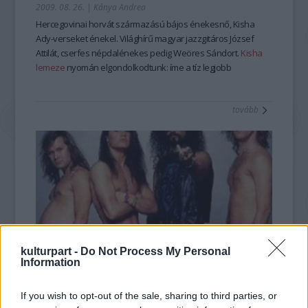
2009. 08. 26.
|
Kánya Andrea
Hercegovinai horvát származású bájos énekesnő, Kisha
Ady-verseket énekel. Világhírű magyar jazzgitáros József
Attilát, cserfes népdalénekes pedig Weöres Sándort.
Kisha
lemeze
nyomán elgondolkodtunk: íme a tíz legjobb
megzenésített magyar vers, vagy verses lemez - a Kultúrpart
szerint.
tovább
kulturpart -
Do Not Process My Personal
Information
Balhés különcök szedik szét a Szigetet
If you wish to opt-out of the sale, sharing to third parties, or
2009. 08. 16.
|
DUÁ