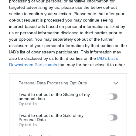
processing of your personal or sensitive information for
Vasárnap este egy igazi legenda lép fel a Szigeten. A
targeted advertising by us, please use the below opt-out
leglényegesebb dolgok, amiket tudni kell a Faith No More-ról.
section to confirm your selection. Please note that after your
opt-out request is processed you may continue seeing
interest-based ads based on personal information utilized by
us or personal information disclosed to third parties prior to
your opt-out. You may separately opt-out of the further
tovább
disclosure of your personal information by third parties on the
IAB’s list of downstream participants. This information may
also be disclosed by us to third parties on the
IAB’s List of
Downstream Participants
that may further disclose it to other
third parties.
Please note that this website/app uses one or more Google
Personal Data Processing Opt Outs
services and may gather and store information including but
not limited to your visit or usage behaviour. You may click to
I want to opt-out of the Sharing of my
personal data.
grant or deny consent to Google and its third-party tags to
Opted In
use your data for below specified purposes in below Google
consent section.
Szerelem első döfésre
I want to opt-out of the Sale of my
Personal Data.
2009. 04. 20.
|
DUÁ
Opted In
Április 21-én negyedszer lép hazai színpadra minden idők