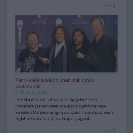
tovább
Parti-vadállatokból multimilliomos
családapák
2008. 09. 30.
|
DUÁ
Friss albumuk, a
Death Magnetic
megjelenésével
menetrendszerűen ismét az egész bolygót hatalmába
kerítette a Metallica-láz, így új sorozatunk első része nem is
foglalkozhat mással, csak a világ legnagyobb
rockbandájával. Tíz dolog, amit tudni kell a Metallicáról.
tovább