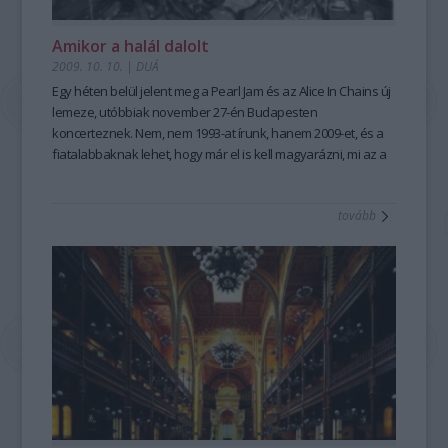
Amikor a halál dalolt
2009. 10. 10.
|
DUÁ
Egy héten belül jelent meg a Pearl Jam és az Alice In Chains új
lemeze, utóbbiak november 27-én Budapesten
koncerteznek. Nem, nem 1993-at írunk, hanem 2009-et, és a
fiatalabbaknak lehet, hogy már el is kell magyarázni, mi az a
grunge. Megpróbáljuk...
tovább