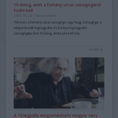
10 dolog, amit a Dohány utcai zsinagógáról
tudni kell
2009. 09. 24.
|
Kánya Andrea
150 éves a Dohány utcai zsinagóga vagy Nagy Zsinagóga, a
világ második legnagyobb, és Európa legnagyobb
zsinagógája. Íme 10 dolog, amit tudni kell róla.
tovább
A 10 legjobb megzenésített magyar vers