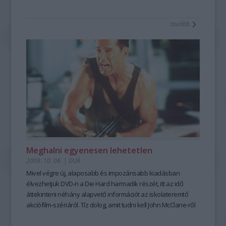
kergetik az egész világot. Tíz dolog, amit tudni kell a Young
Művekről.
tovább
Meghalni egyenesen lehetetlen
2008. 10. 06.
|
DUÁ
Mivel végre új, alaposabb és impozánsabb kiadásban
élvezhetjük DVD-n a Die Hard harmadik részét, itt az idő
áttekinteni néhány alapvető információt az iskolateremtő
akciófilm-szériáról. Tíz dolog, amit tudni kell John McClane-ről
és a Drágán add az életed sorozatról.