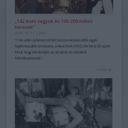
„142 éves vagyok és 100-200 milliót
keresek”
2009. 10. 17.
|
DUÁ
11 év után új lemezzel tért vissza minden idők egyik
legfontosabb zenekara, a New York-i KISS. De kik is ők azon
kívül, hogy kimázolják az arcukat, és mindent
felrobbantanak?
tovább