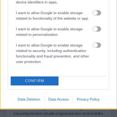
device identifiers in apps.
górcső alá a kalapos régészprofesszor előtörténetét és
jövőjét. Tíz dolog, amit tudni kell Indiana Jones-ról.
I want to allow Google to enable storage
related to functionality of the website or app.
tovább
I want to allow Google to enable storage
related to personalization.
I want to allow Google to enable storage
related to security, including authentication
functionality and fraud prevention, and other
user protection.
CONFIRM
Tíz dolog, amit tudni kell az AC/DC-ről
2008. 11. 05.
|
DUÁ
A semmiből indultak, túlélték a legnagyobb tragédiát, ami
Data Deletion
Data Access
Privacy Policy
csak zenekart érhet, meghódították a csúcsok csúcsát,
minden rekordot megdöntöttek, amit csak meg lehetett, 2008-
ban pedig immáron sokadik virágzásukat élve ismét őrületbe