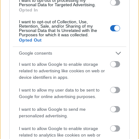
legsikeresebb német rockcsapata, a Scorpions. A
I want to opt-out of processing my
Personal Data for Targeted Advertising.
karrierjének negyedik évtizedében járó veterán zenekar 16
Opted In
éve nem játszott Magyarországon, így indokoltnak tűnik
áttekinteni velük kapcsolatban pár alapvető dolgot.
I want to opt-out of Collection, Use,
Retention, Sale, and/or Sharing of my
Personal Data that Is Unrelated with the
tovább
Purposes for which it was collected.
Opted Out
Google consents
I want to allow Google to enable storage
related to advertising like cookies on web or
device identifiers in apps.
I want to allow my user data to be sent to
Google for online advertising purposes.
Tíz dolog, amit tudni kell Indiana Jones-ról
I want to allow Google to send me
personalized advertising.
2008. 11. 08.
|
DUÁ
Már kapható DVD-n az Indiana Jones és a kristálykoponya
I want to allow Google to enable storage
királysága, mely természetesen három elődjével
related to analytics like cookies on web or
egybecsomagolva is hozzáférhető. Ennek alkalmából vettük