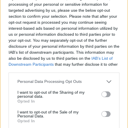
2025. 01. 14.
|
Kultúrpart
processing of your personal or sensitive information for
Az egyiptomi Nyugati-sivatagban található alkotások több
targeted advertising by us, please use the below opt-out
ezer évesek, és úszó embereket ábrázolnak egy manapság
section to confirm your selection. Please note that after your
igen száraz régióban.
opt-out request is processed you may continue seeing
interest-based ads based on personal information utilized by
us or personal information disclosed to third parties prior to
tovább
your opt-out. You may separately opt-out of the further
disclosure of your personal information by third parties on the
IAB’s list of downstream participants. This information may
also be disclosed by us to third parties on the
IAB’s List of
Downstream Participants
that may further disclose it to other
third parties.
Please note that this website/app uses one or more Google
Personal Data Processing Opt Outs
services and may gather and store information including but
not limited to your visit or usage behaviour. You may click to
I want to opt-out of the Sharing of my
personal data.
grant or deny consent to Google and its third-party tags to
Opted In
use your data for below specified purposes in below Google
A Titanic színei
consent section.
I want to opt-out of the Sale of my
2024. 09. 20.
|
Kultúrpart
Personal Data.
Opted In
A történelem legismertebb hajós katasztrófája kapcsolódik