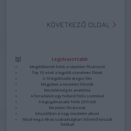
KÖVETKEZŐ OLDAL
Legolvasottabb
Megdöbbentő fotók a néptelen fővárosról
Top 10: ezek a legjobb szerelmes filmek
A 10 legütősebb drogos film
Megjöttek a meztelen hősnők
Meztelenség és anatómia
A forradalom egy holland fotós szemével
A legizgalmasabb fotók 2015-ből
Meztelen fővárosiak
Készülőben a nagy meztelen album
Nézd meg a 48-as szabadságharc hőseiről készült
fotókat!