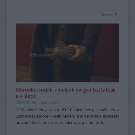
tovább
Mérnöki csodák, amelyek megváltoztatták
a világot
2024. 07. 08.
|
Kultúrpart
3.200 kilométernyi vasút, 80.000 kilométernyi autóút és a
Szabadság-szobor – csak néhány azon ikonikus építészeti
bravúrok közül, amelyek a modern világot formálták.