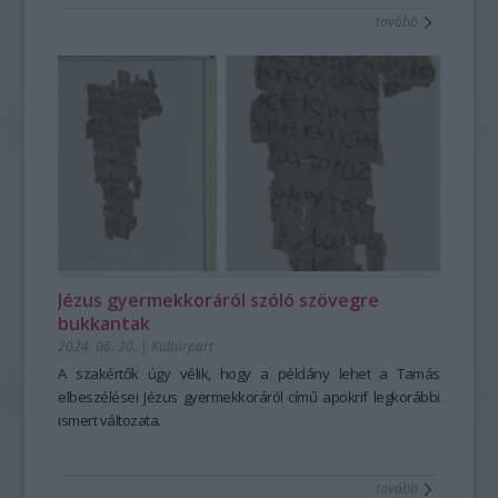
tovább
Jézus gyermekkoráról szóló szövegre
bukkantak
2024. 06. 20.
|
Kultúrpart
A szakértők úgy vélik, hogy a példány lehet a Tamás
elbeszélései Jézus gyermekkoráról című apokrif legkorábbi
ismert változata.
tovább