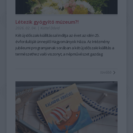
Létezik gyógyító múzeum?!
2026. 02. 04.
|
Küttel Dávid
Két új időszaki kiállítással indítja az évet a
z idén 25.
évfordulóját ünneplő Hagyományok Háza. Az Intézmény
jubileumi programjainak sorában a két új időszaki kiállítás a
természethez való viszonyt, a népművészet gazdag
örökségét a kortárs gondolkodás kérdéseivel kapcsolják
össze.
tovább
A
Tulipán & zsálya
–
Kertek, korok, népművészet
és a
Szabad szappanozni
–
A tisztaság kultúrtörténete
című
tárlatok érzékenyen és sokrétűen közelítenek olyan
alapvető tapasztalatokhoz, mint a kertek, a növényvilág és
népi kultúra kapcsolódásai, a mindennapi rutinok és a jóllét
kérdései. A két kiállítás egyszerre kínál elmélyülést,
inspirációt és új nézőpontokat, miközben múlt és jelen
párbeszédét teremti meg a Hagyományok Háza tereiben
bevezetve a látogatókat a „gyógyító múzeum”
élménykörébe.