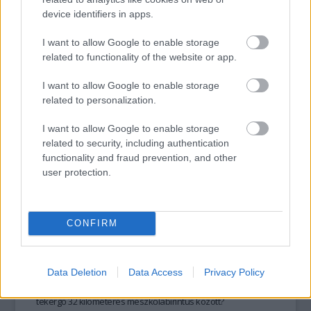
device identifiers in apps.
I want to allow Google to enable storage
tovább
related to functionality of the website or app.
I want to allow Google to enable storage
related to personalization.
I want to allow Google to enable storage
related to security, including authentication
functionality and fraud prevention, and other
user protection.
CONFIRM
32 kilóméter mészkőlabirintus húzódik
Kőbánya alatt
2024. 07. 30.
|
Kultúrpart
Nemcsak a sör, hanem a pincerendszer is lehet kőbányai. De
Data Deletion
Data Access
Privacy Policy
milyen összefüggés van az ital és a X. kerület mélyén
tekergő 32 kilométeres mészkőlabirintus között?