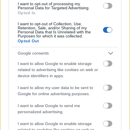
hozzá, 3.800 méter mélyen fekvő roncsát számos
I want to opt-out of processing my
alkalommal keresték fel, filmet is forgattak róla, de a Titanic
Personal Data for Targeted Advertising.
még a mai napig tartogat titkokat.
Opted In
I want to opt-out of Collection, Use,
Retention, Sale, and/or Sharing of my
tovább
Personal Data that Is Unrelated with the
Purposes for which it was collected.
Opted Out
Google consents
I want to allow Google to enable storage
related to advertising like cookies on web or
device identifiers in apps.
I want to allow my user data to be sent to
Google for online advertising purposes.
Világviszonylatban is jelentős régészeti
I want to allow Google to send me
feltárás zajlik Magyarországon
personalized advertising.
2024. 09. 04.
|
Kultúrpart
A római kori Brigetio területén immár 30 éve tartanak az
I want to allow Google to enable storage
ásatások.
related to analytics like cookies on web or