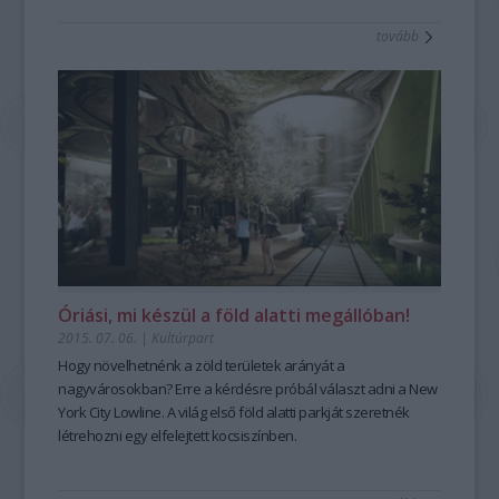
tovább
Óriási, mi készül a föld alatti megállóban!
2015. 07. 06.
|
Kultúrpart
Hogy növelhetnénk a zöld területek arányát a
nagyvárosokban? Erre a kérdésre próbál választ adni a
New
York City Lowline
. A
világ első föld alatti parkjá
t szeretnék
létrehozni egy
elfelejtett kocsiszín
ben.