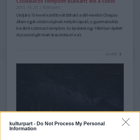
Csodálatos templom bukkant elő a tóból
2015. 10. 20.
|
Kultúrpart
Utoljára
13 évvel ezelőtt volt látható
a dél-mexikói Chiapas
állam egyik víztározójának mélyén lapuló, a gyarmatosítás
korából származó
templom
. Az épületet egy
1966-ban
épített
duzzasztógát miatt
árasztotta el a víz
.
tovább
kulturpart -
Do Not Process My Personal
Information
Különös fények láthatók Magyarország
egén