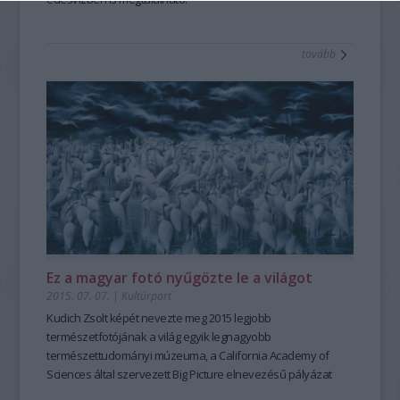
tovább
Ez a magyar fotó nyűgözte le a világot
2015. 07. 07.
|
Kultúrpart
Kudich Zsolt
képét nevezte meg
2015 legjobb
természetfotójá
nak a világ egyik legnagyobb
természettudományi múzeuma, a
California Academy of
Sciences
által szervezett Big Picture elnevezésű pályázat
zsűrije.