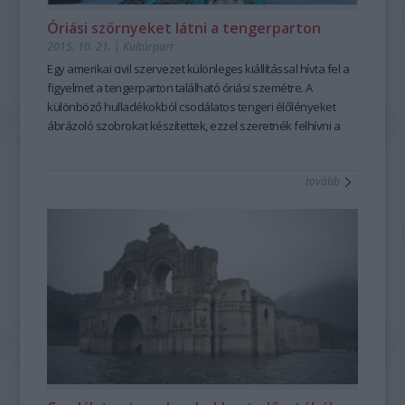
Óriási szörnyeket látni a tengerparton
2015. 10. 21.
|
Kultúrpart
Egy
amerikai civil szervezet
különleges
kiállítással
hívta fel a
figyelmet a tengerparton található óriási szemétre. A
különböző
hulladékokból
csodálatos tengeri élőlényeket
ábrázoló
szobrokat
készítettek, ezzel szeretnék felhívni a
figyelmet a
vizek elszemetesedésére
, ami mára
globális
problémává
vált.
tovább