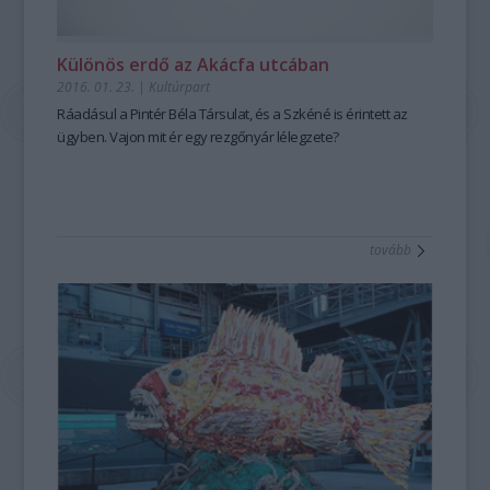
Különös erdő az Akácfa utcában
2016. 01. 23.
|
Kultúrpart
Ráadásul a Pintér Béla Társulat, és a Szkéné is érintett az
ügyben. Vajon mit ér egy rezgőnyár lélegzete?
tovább