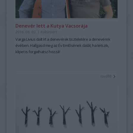
Denevér lett a Kutya Vacsorája
2016. 06. 03.
|
Kultúrpart
Varga Livius dalt írt a denevérek tiszteletére a denevérek
évében. Hallgasd meg az Év Emlősének dalát, ha tetszik,
klipet is forgathatsz hozzá!
tovább