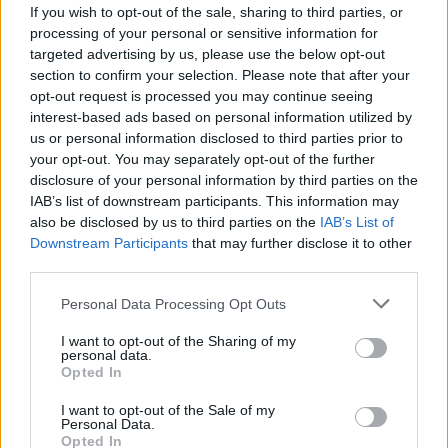
If you wish to opt-out of the sale, sharing to third parties, or
2015. 08. 07.
|
Kultúrpart
processing of your personal or sensitive information for
Augusztus a hullócsillagok hónapja. A leghíresebb meteorraj,
targeted advertising by us, please use the below opt-out
a
Perseidák
„tetőzése” minden évben
augusztus 12.
section to confirm your selection. Please note that after your
környékére
esik, de már napokkal korábban elkezdődik a
opt-out request is processed you may continue seeing
csillaghullás.
interest-based ads based on personal information utilized by
us or personal information disclosed to third parties prior to
tovább
your opt-out. You may separately opt-out of the further
disclosure of your personal information by third parties on the
IAB’s list of downstream participants. This information may
also be disclosed by us to third parties on the
IAB’s List of
Downstream Participants
that may further disclose it to other
third parties.
Please note that this website/app uses one or more Google
Personal Data Processing Opt Outs
services and may gather and store information including but
not limited to your visit or usage behaviour. You may click to
I want to opt-out of the Sharing of my
personal data.
grant or deny consent to Google and its third-party tags to
Opted In
use your data for below specified purposes in below Google
Közelgő ítéletidő miatt lefújták a fesztivált
consent section.
I want to opt-out of the Sale of my
2015. 08. 04.
|
Kultúrpart
Personal Data.
Vihar miatt
ki kellett üríteni az egyik legnevesebb amerikai
Opted In