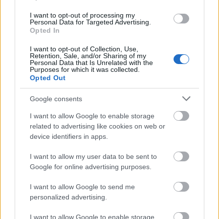
zenei fesztivált. A Chicagoban évente megrendezésre kerülő
I want to opt-out of processing my
Lollapalooza fesztivál
látogatóit biztonságos helyre terelték.
Personal Data for Targeted Advertising.
Opted In
I want to opt-out of Collection, Use,
Retention, Sale, and/or Sharing of my
tovább
Personal Data that Is Unrelated with the
Purposes for which it was collected.
Opted Out
Google consents
I want to allow Google to enable storage
related to advertising like cookies on web or
device identifiers in apps.
I want to allow my user data to be sent to
Google for online advertising purposes.
Különös fényjelenség tűnt fel a város
I want to allow Google to send me
felett
personalized advertising.
2015. 08. 03.
|
Kultúrpart
Veszélyeztetett
madarak, tigrisek, medvék, tengeri
állatok
I want to allow Google to enable storage