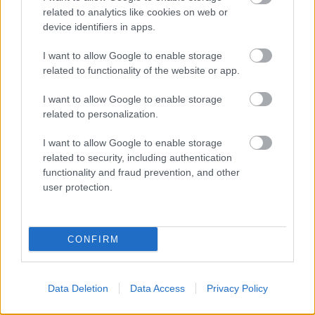
képeit vetítették a New York-i
Empire State Building
oldalára.
related to analytics like cookies on web or
device identifiers in apps.
I want to allow Google to enable storage
tovább
related to functionality of the website or app.
I want to allow Google to enable storage
related to personalization.
I want to allow Google to enable storage
related to security, including authentication
functionality and fraud prevention, and other
user protection.
Sokkoló látvány: vérvörössé változott a tó
CONFIRM
vize
2015. 07. 28.
|
Kultúrpart
Teljesen átszínezte
egy
törökországi tó
vizét egy virágzó
Data Deletion
Data Access
Privacy Policy
tengeri algafaj, a
dunaliella salina alga
, mely a
legtöbb
édesvízben is
megtalálható.