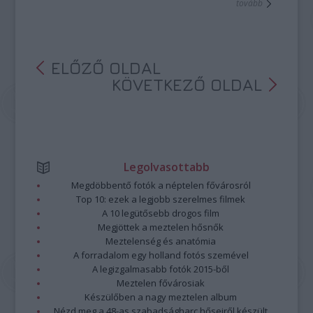
tovább
ELŐZŐ OLDAL
KÖVETKEZŐ OLDAL
Legolvasottabb
Megdöbbentő fotók a néptelen fővárosról
Top 10: ezek a legjobb szerelmes filmek
A 10 legütősebb drogos film
Megjöttek a meztelen hősnők
Meztelenség és anatómia
A forradalom egy holland fotós szemével
A legizgalmasabb fotók 2015-ből
Meztelen fővárosiak
Készülőben a nagy meztelen album
Nézd meg a 48-as szabadságharc hőseiről készült