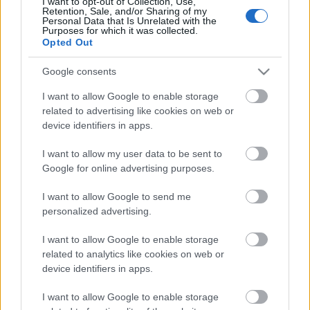
I want to opt-out of Collection, Use,
Kalapács alatt az utazó riporter
Retention, Sale, and/or Sharing of my
Personal Data that Is Unrelated with the
2010. 10. 11.
|
Kultúrpart
Purposes for which it was collected.
Opted Out
Egy, az 1930-as évekből származó, fekete tussal készített
eredeti Tintin-képregény került kalapács alá egy párizsi
Google consents
aukción.
I want to allow Google to enable storage
related to advertising like cookies on web or
device identifiers in apps.
tovább
I want to allow my user data to be sent to
Google for online advertising purposes.
I want to allow Google to send me
personalized advertising.
I want to allow Google to enable storage
related to analytics like cookies on web or
Legolvasottabb
device identifiers in apps.
Megdöbbentő fotók a néptelen fővárosról
Top 10: ezek a legjobb szerelmes filmek
I want to allow Google to enable storage
A 10 legütősebb drogos film