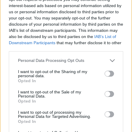
interest-based ads based on personal information utilized by
us or personal information disclosed to third parties prior to
Gyertyalángban úsznak a temetők
your opt-out. You may separately opt-out of the further
2010. 11. 01.
|
Kultúrpart
disclosure of your personal information by third parties on the
A halottak napja keresztény ünnep. A katolikusok november
IAB’s list of downstream participants. This information may
2-án tartják, mindenszentek napját követően, a bizánci
also be disclosed by us to third parties on the
IAB’s List of
szertartásban a pünkösd előtti szombaton.
Downstream Participants
that may further disclose it to other
third parties.
Please note that this website/app uses one or more Google
Personal Data Processing Opt Outs
tovább
services and may gather and store information including but
not limited to your visit or usage behaviour. You may click to
I want to opt-out of the Sharing of my
personal data.
grant or deny consent to Google and its third-party tags to
Opted In
use your data for below specified purposes in below Google
consent section.
I want to opt-out of the Sale of my
Personal Data.
Opted In
I want to opt-out of processing my
Personal Data for Targeted Advertising.
Opted In