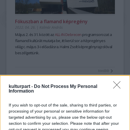
Fókuszban a flamand képregény
2022. 04. 26.
|
Kalmár András
Május 2. és 31. között az
ALL-IN Debrecen
programsorozat a
flamand kultúrát mutatja be, itt kerül sor a
Képregényes
világ
c. május 3-i előadásra. Halmi Zsolt képregényrajzolóval
beszélgettünk.
tovább
kulturpart -
Do Not Process My Personal
Information
If you wish to opt-out of the sale, sharing to third parties, or
processing of your personal or sensitive information for
targeted advertising by us, please use the below opt-out
section to confirm your selection. Please note that after your
opt-out request is processed you may continue seeing