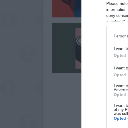
Please note
information 
deny consent
in below Go
Persona
I want t
Opted 
I want t
Opted 
I want 
Advertis
Opted 
I want t
of my P
was col
Opted 