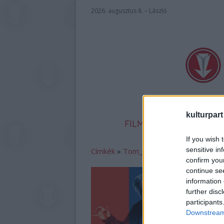
2026. augusztus 8. – László
kulturpart
FILM
SZÍNHÁZ
IR
If you wish 
sensitive in
Címkék
»
Tom_Jones
confirm you
continue se
information 
further disc
participants
Downstream 