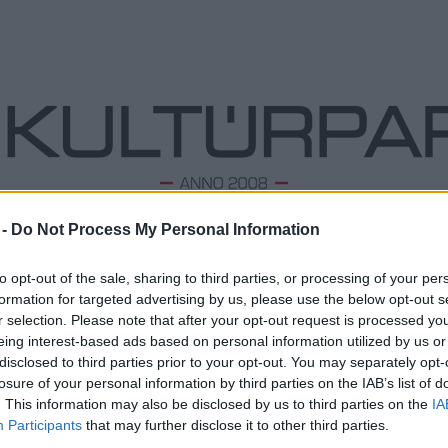
 -
Do Not Process My Personal Information
ODALOM
ZENE
TÁNC
FOLK
KÉPZŐ
PODCA
to opt-out of the sale, sharing to third parties, or processing of your per
formation for targeted advertising by us, please use the below opt-out s
r selection. Please note that after your opt-out request is processed y
eing interest-based ads based on personal information utilized by us or
Veszprémben lép fel Sir Tom Jones
L
disclosed to third parties prior to your opt-out. You may separately opt-
2021. 05. 14.
|
Kultúrpart
losure of your personal information by third parties on the IAB’s list of
Megd
Idén különleges zenei kínálattal, a külföldi világsztár mellett
Top 1
. This information may also be disclosed by us to third parties on the
IA
kizárólag hazai művészek koncertjeivel várja
A 10 
Participants
that may further disclose it to other third parties.
közönségét augusztus 17-21 között a VeszprémFest.
Megj