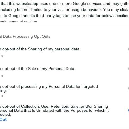
 that this website/app uses one or more Google services and may gath
Mezt
including but not limited to your visit or usage behaviour. You may click 
A fo
tovább
 to Google and its third-party tags to use your data for below specifi
A leg
ogle consent section.
Mezt
Még egy csésze fekete?
Kész
2021. 04. 09.
|
Kultúrpart
Nézd
l Data Processing Opt Outs
készü
Fütyülöm Bob Dylan régi slágerét Tom Jones új
tolmácsolásában és az emlékek bodor felhőin fél
Hírle
o opt-out of the Sharing of my personal data.
évszázaddal korábbi eseményeket idézek fel.
In
o opt-out of the Sale of my Personal Data.
tovább
In
to opt-out of processing my Personal Data for Targeted
ing.
In
o opt-out of Collection, Use, Retention, Sale, and/or Sharing
ersonal Data that Is Unrelated with the Purposes for which it
lected.
Out