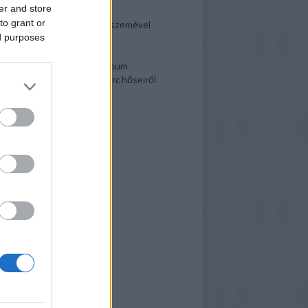
er and store
elenség és anatómia
to grant or
rradalom egy holland fotós szemével
ed purposes
izgalmasabb fotók 2015-ből
elen fővárosiak
ülőben a nagy meztelen album
 meg a 48-as szabadságharc hőseiről
lt fotókat!
vél feliratkozás