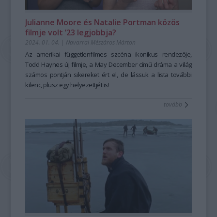
Julianne Moore és Natalie Portman közös
filmje volt ’23 legjobbja?
2024. 01. 04.
|
Navarrai Mészáros Márton
Az amerikai függetlenfilmes szcéna ikonikus rendezője,
Todd Haynes új filmje, a May December című dráma a világ
számos pontján sikereket ért el, de lássuk a lista további
kilenc, plusz egy helyezettjét is!
tovább