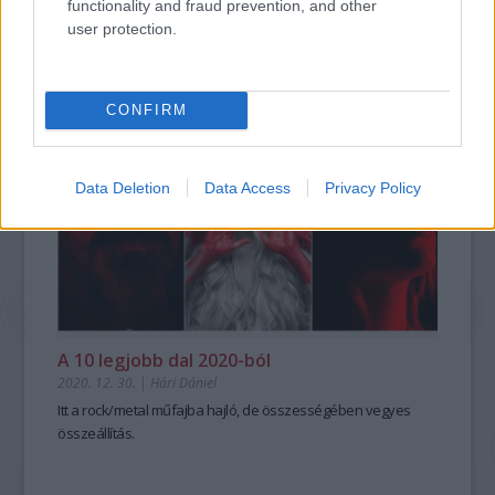
functionality and fraud prevention, and other
user protection.
tovább
CONFIRM
Data Deletion
Data Access
Privacy Policy
A 10 legjobb dal 2020-ból
2020. 12. 30.
|
Hári Dániel
Itt a rock/metal műfajba hajló, de összességében vegyes
összeállítás.