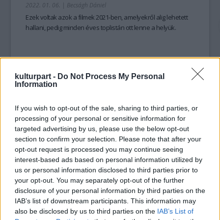
2022. 01. 06.
|
Becságh Dániel
Ezek voltak azok a filmek 2021-ben, amelyekről alig lehetett
hallani, pedig minden éves toplistán ott lenne a helyük.
kulturpart -
Do Not Process My Personal
tovább
Information
If you wish to opt-out of the sale, sharing to third parties, or
processing of your personal or sensitive information for
targeted advertising by us, please use the below opt-out
section to confirm your selection. Please note that after your
opt-out request is processed you may continue seeing
interest-based ads based on personal information utilized by
us or personal information disclosed to third parties prior to
your opt-out. You may separately opt-out of the further
disclosure of your personal information by third parties on the
A 10 legizgalmasabb parfüm- és divatreklám
IAB’s list of downstream participants. This information may
also be disclosed by us to third parties on the
IAB’s List of
2021. 12. 16.
|
Kunyik Kinga