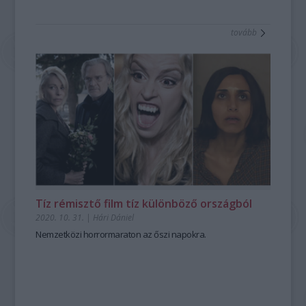
tovább
Tíz rémisztő film tíz különböző országból
2020. 10. 31.
|
Hári Dániel
Nemzetközi horrormaraton az őszi napokra.