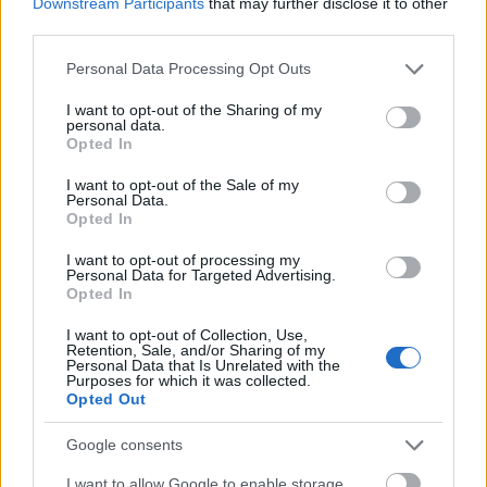
Downstream Participants
that may further disclose it to other
Összegyűjtöttük a műfaj csúcsdíszeit.
third parties.
Please note that this website/app uses one or more Google
Personal Data Processing Opt Outs
services and may gather and store information including but
not limited to your visit or usage behaviour. You may click to
I want to opt-out of the Sharing of my
personal data.
grant or deny consent to Google and its third-party tags to
tovább
Opted In
use your data for below specified purposes in below Google
consent section.
I want to opt-out of the Sale of my
Personal Data.
Opted In
I want to opt-out of processing my
Personal Data for Targeted Advertising.
Opted In
I want to opt-out of Collection, Use,
Retention, Sale, and/or Sharing of my
Personal Data that Is Unrelated with the
Purposes for which it was collected.
Opted Out
10 film, amit érdemes lesz megnézni a
CineFesten
Google consents
2021. 08. 27.
|
Becságh Dániel
I want to allow Google to enable storage