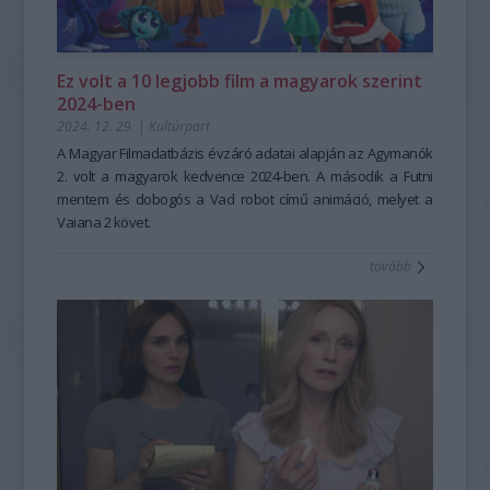
Ez volt a 10 legjobb film a magyarok szerint
2024-ben
2024. 12. 29.
|
Kultúrpart
A Magyar Filmadatbázis
évzáró adatai alapján az
Agymanók
2.
volt a magyarok kedvence 2024-ben. A második a
Futni
mentem
és dobogós a
Vad robot
című animáció, melyet a
Vaiana 2
követ.
tovább