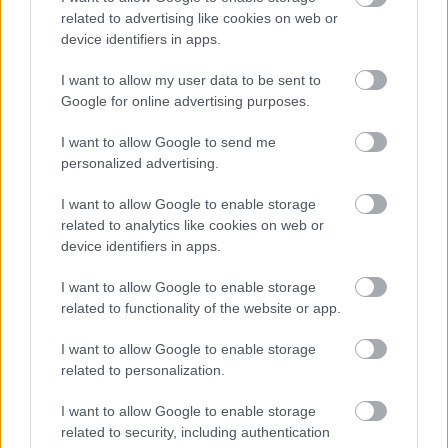
A szeptember 10-18. között Miskolcon megrendezett
related to advertising like cookies on web or
filmfesztivál idén is rengeteg figyelemre méltó mozgókép-
device identifiers in apps.
csemegével fog szolgálni nézőinek - íme a számunkra
legérdekesebb darabok!
I want to allow my user data to be sent to
Google for online advertising purposes.
tovább
I want to allow Google to send me
personalized advertising.
I want to allow Google to enable storage
related to analytics like cookies on web or
device identifiers in apps.
I want to allow Google to enable storage
related to functionality of the website or app.
I want to allow Google to enable storage
Tíz film 2020-ból, amit látnod kellett volna
related to personalization.
2021. 01. 01.
|
Becságh Dániel
Ezek voltak azok a filmek 2020-ban, amelyekről alig lehetett
I want to allow Google to enable storage
hallani, pedig minden éves toplistán ott lenne a helyük.
related to security, including authentication