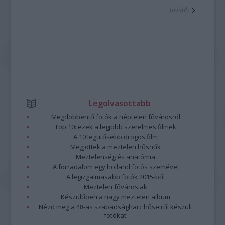
tovább
Legolvasottabb
Megdöbbentő fotók a néptelen fővárosról
Top 10: ezek a legjobb szerelmes filmek
A 10 legütősebb drogos film
Megjöttek a meztelen hősnők
Meztelenség és anatómia
A forradalom egy holland fotós szemével
A legizgalmasabb fotók 2015-ből
Meztelen fővárosiak
Készülőben a nagy meztelen album
Nézd meg a 48-as szabadságharc hőseiről készült
fotókat!