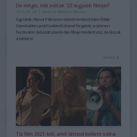
De mégis, mik voltak '22 legjobb filmjei?
2023. 01. 03.
|
Navarrai Mészáros Márton
Úgy tűnik, Hlynur Pálmason izlandi rendező
Isten földje
(Vanskabte Land/Godland) címmel forgatott, a cannes-i
fesztiválon debütált izlandi-dán filmje mindent visz, de lássuk
a többit is!
tovább
Tíz film 2021-ből, amit látnod kellett volna