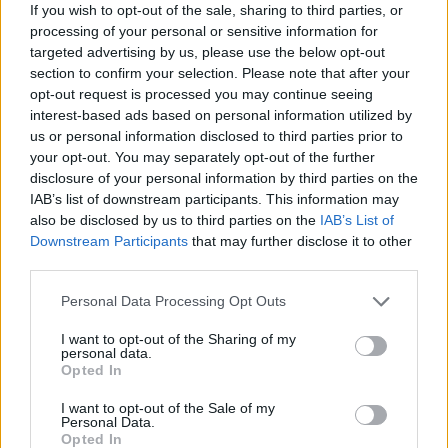
If you wish to opt-out of the sale, sharing to third parties, or
2010. 04. 22.
|
Kultúrpart
processing of your personal or sensitive information for
Kik, és milyen megfontolások alapján kaphatták meg a
targeted advertising by us, please use the below opt-out
díszpolgár címet a múltban? Érdemek vagy érdekek
section to confirm your selection. Please note that after your
játszottak-e nagyobb szerepet a címek kiosztásánál?
opt-out request is processed you may continue seeing
interest-based ads based on personal information utilized by
us or personal information disclosed to third parties prior to
your opt-out. You may separately opt-out of the further
tovább
disclosure of your personal information by third parties on the
IAB’s list of downstream participants. This information may
also be disclosed by us to third parties on the
IAB’s List of
Downstream Participants
that may further disclose it to other
third parties.
Please note that this website/app uses one or more Google
Personal Data Processing Opt Outs
services and may gather and store information including but
not limited to your visit or usage behaviour. You may click to
I want to opt-out of the Sharing of my
personal data.
grant or deny consent to Google and its third-party tags to
Opted In
use your data for below specified purposes in below Google
consent section.
Az év embere gyógyít és olvas
I want to opt-out of the Sale of my
Personal Data.
2010. 01. 11.
|
Kultúrpart
Opted In