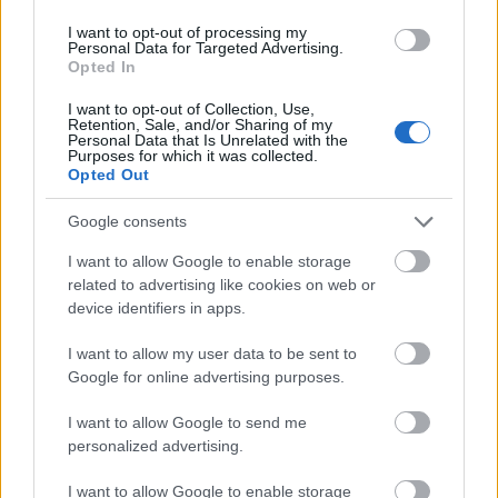
Masát Péter, a szombathelyi Markusovszky Kórház
gyermekgyógyász főorvosa és Esztergályos Jenő, a
I want to opt-out of processing my
Personal Data for Targeted Advertising.
celldömölki Apáczai Kiadó ügyvezető igazgatója kapta az év
Opted In
vasi embere díjat.
I want to opt-out of Collection, Use,
Retention, Sale, and/or Sharing of my
Personal Data that Is Unrelated with the
tovább
Purposes for which it was collected.
Opted Out
Google consents
I want to allow Google to enable storage
related to advertising like cookies on web or
device identifiers in apps.
I want to allow my user data to be sent to
Google for online advertising purposes.
Itt az új színházi botrány
I want to allow Google to send me
personalized advertising.
2010. 01. 08.
|
Kultúrpart
Veszélybe kerülhet a színházi évad szombathelyen helyi
I want to allow Google to enable storage