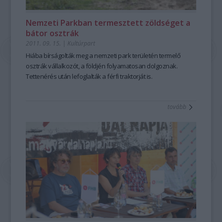
Nemzeti Parkban termesztett zöldséget a
bátor osztrák
2011. 09. 15.
|
Kultúrpart
Hiába bírságolták meg a nemzeti park területén termelő
osztrák vállalkozót, a földjén folyamatosan dolgoznak.
Tettenérés után lefoglalták a férfi traktorját is.
tovább