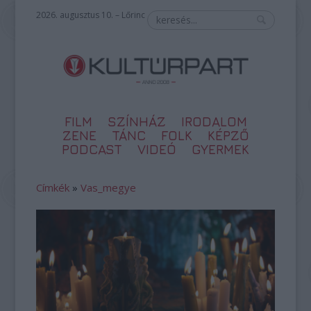
2026. augusztus 10. – Lőrinc
FILM
SZÍNHÁZ
IRODALOM
ZENE
TÁNC
FOLK
KÉPZŐ
PODCAST
VIDEÓ
GYERMEK
Címkék
»
Vas_megye