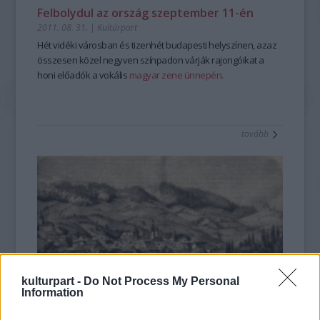
Felbolydul az ország szeptember 11-én
2011. 08. 31.
|
Kultúrpart
Hét vidéki városban és tizenhét budapesti helyszínen, azaz
összesen közel negyven színpadon várják rajongóikat a
honi előadók a vokális
magyar zene ünnepén.
tovább
kulturpart -
Do Not Process My Personal
Information
Díszpolgárok és díszpintyek