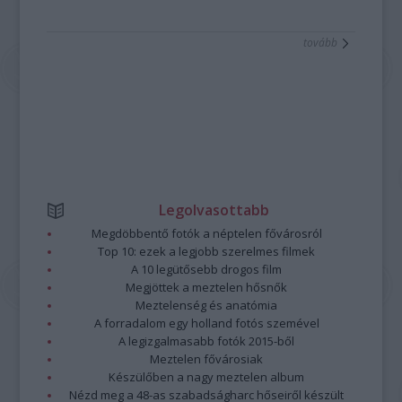
tartanak.
tovább
Legolvasottabb
Megdöbbentő fotók a néptelen fővárosról
Top 10: ezek a legjobb szerelmes filmek
A 10 legütősebb drogos film
Megjöttek a meztelen hősnők
Meztelenség és anatómia
A forradalom egy holland fotós szemével
A legizgalmasabb fotók 2015-ből
Meztelen fővárosiak
Készülőben a nagy meztelen album
Nézd meg a 48-as szabadságharc hőseiről készült