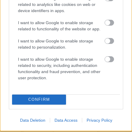
képviselők szerint, miután nem kapják meg a központi
related to analytics like cookies on web or
költségvetésből azt a 200 millió forintot, amire számítottak.
device identifiers in apps.
I want to allow Google to enable storage
related to functionality of the website or app.
tovább
I want to allow Google to enable storage
related to personalization.
I want to allow Google to enable storage
related to security, including authentication
functionality and fraud prevention, and other
user protection.
CONFIRM
Tovább újítják a szombathelyi belvárost
2009. 11. 26.
|
Kultúrpart
Folytatódik Szombathely belvárosának funkcióbővítő
Data Deletion
Data Access
Privacy Policy
megújítása, a fejlesztésre a Nyugat-dunántúli Operatív
Program keretéből elnyert 875 millió forintos támogatással