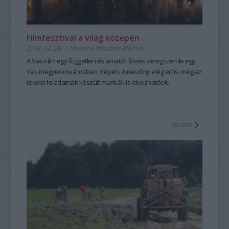
Filmfesztivál a világ közepén
2018. 04. 26.
|
Navarrai Mészáros Márton
A Vas-Film egy független és amatőr filmes seregszemle egy
Vas megyei kisvárosban, Vépen. A mezőny elég erős: még az
iskolai feladatnak készült munkák is élvezhetőek.
tovább