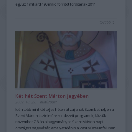
együtt 1 milliárd 490 millió forintot fordítanak 2011
novemberének végéig.
tovább
Két hét Szent Márton jegyében
2009. 10. 29.
|
Kultúrpart
Idén több mint két teljes héten át zajlanak Szombathelyen a
Szent Márton tiszteletére rendezett programok, köztük
november 7-8-án a hagyományos Szent Márton-napi
országos nagyvásár, amelyet idén is a Vasi Múzeumfaluban