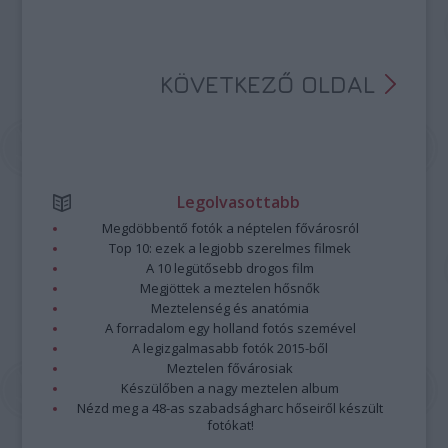
KÖVETKEZŐ OLDAL
Legolvasottabb
Megdöbbentő fotók a néptelen fővárosról
Top 10: ezek a legjobb szerelmes filmek
A 10 legütősebb drogos film
Megjöttek a meztelen hősnők
Meztelenség és anatómia
A forradalom egy holland fotós szemével
A legizgalmasabb fotók 2015-ből
Meztelen fővárosiak
Készülőben a nagy meztelen album
Nézd meg a 48-as szabadságharc hőseiről készült
fotókat!