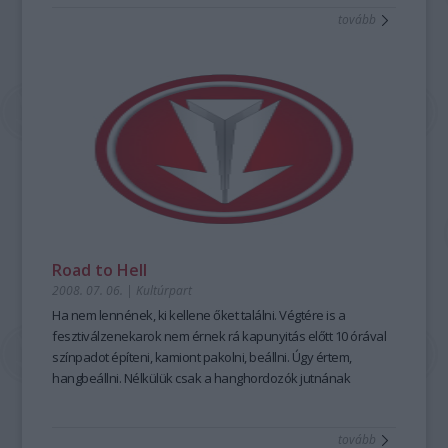
gond, azért elviszik hazáig és kiültetik pesti otthonával
tovább
szemben az utcán a padra.
Csókolom, Sanyibácsi.
Road to Hell
2008. 07. 06.
|
Kultúrpart
Ha nem lennének, ki kellene őket találni. Végtére is a
fesztiválzenekarok nem érnek rá kapunyitás előtt 10 órával
színpadot építeni, kamiont pakolni, beállni. Úgy értem,
hangbeállni. Nélkülük csak a hanghordozók jutnának
nekünk. Szó áj széj tenkjú for de mjúzik.
tovább