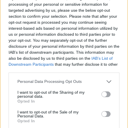
Ha te is szeretnél a Kultúrpart aktivistáival játszani, most a
processing of your personal or sensitive information for
Volton erre is lehetőséged nyílik! A kulturális akadálypályán
targeted advertising by us, please use the below opt-out
számos témakörben vetélkedhetsz: színház, zene, tánc,
section to confirm your selection. Please note that after your
irodalom! Csak egy kis kreativitás és máris tied lehet a kitűzők
opt-out request is processed you may continue seeing
egyike és egy Kultúrpartos póló. A fesztivál ideje alatt
interest-based ads based on personal information utilized by
naponta frissülő videókon és fotókon követheted játékos
us or personal information disclosed to third parties prior to
tovább
kihívásunkat. Legyen mindenkié a kultúra!
your opt-out. You may separately opt-out of the further
disclosure of your personal information by third parties on the
IAB’s list of downstream participants. This information may
also be disclosed by us to third parties on the
IAB’s List of
Downstream Participants
that may further disclose it to other
third parties.
Please note that this website/app uses one or more Google
Personal Data Processing Opt Outs
services and may gather and store information including but
not limited to your visit or usage behaviour. You may click to
I want to opt-out of the Sharing of my
personal data.
grant or deny consent to Google and its third-party tags to
Opted In
use your data for below specified purposes in below Google
Limp Bizkit, Marilyn Manson és Franz
consent section.
I want to opt-out of the Sale of my
Ferdinand a Volt Fesztiválon
Personal Data.
Opted In
2009. 02. 12.
|
Kultúrpart