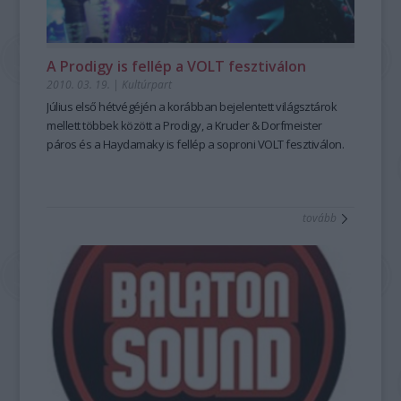
A Prodigy is fellép a VOLT fesztiválon
2010. 03. 19.
|
Kultúrpart
Július első hétvégéjén a korábban bejelentett világsztárok
mellett többek között a Prodigy, a Kruder & Dorfmeister
páros és a Haydamaky is fellép a soproni VOLT fesztiválon.
tovább