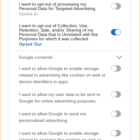
A 17. Soproni Volt Fesztivál programja jócskán felülmúlja még
I want to opt-out of processing my
az utóbbi évek világsztár-kínálatát is: a legnagyobb vidéki
Personal Data for Targeted Advertising.
fesztiválon három világsztár már egészen biztosan ott lesz. A
Opted In
szervezők közleménye szerint a nagyszínpadon lép majd fel
I want to opt-out of Collection, Use,
a Limp Bizkit, a Marilyn Manson és a Franz Ferdinand is.
Retention, Sale, and/or Sharing of my
tovább
Personal Data that Is Unrelated with the
Purposes for which it was collected.
Opted Out
Google consents
I want to allow Google to enable storage
related to advertising like cookies on web or
device identifiers in apps.
I want to allow my user data to be sent to
Google for online advertising purposes.
Sziget, VOLT, Balaton Sound: mind az EST
I want to allow Google to send me
Media Group tulajdonában
personalized advertising.
2008. 12. 19.
|
Kultúrpart
Az econet.hu médiaüzletága az EST Media Group módosítja
I want to allow Google to enable storage
a Sziget Kft. megvásárlásának feltételeit, kibővítve a VOLT és
related to analytics like cookies on web or