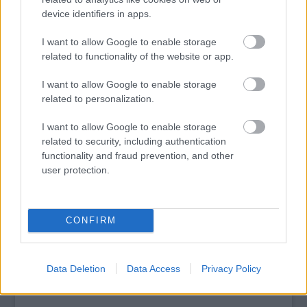
a Balaton Sound fesztiválok 100 százalékos tulajdonával.
device identifiers in apps.
I want to allow Google to enable storage
tovább
related to functionality of the website or app.
I want to allow Google to enable storage
related to personalization.
I want to allow Google to enable storage
related to security, including authentication
functionality and fraud prevention, and other
user protection.
CONFIRM
Nolcezer kakaós csiga, öt panasz a VOLT-on
2008. 07. 07.
|
Kultúrpart
Minden eddiginél többen, összesen 77 ezren vettek részt az
idei Volt Fesztiválon Sopronban. A vasárnap befejeződött
Data Deletion
Data Access
Privacy Policy
rendezvény így nyereséget termelt.