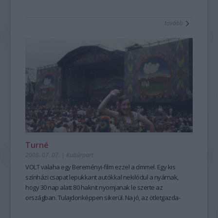
tovább
Turné
2008. 07. 07.
|
Kultúrpart
VOLT valaha egy Bereményi-film ezzel a címmel. Egy kis
színházi csapat lepukkant autókkal nekilódul a nyárnak,
hogy 30 nap alatt 80 haknit nyomjanak le szerte az
országban. Tulajdonképpen sikerül. Na jó, az ötletgazda-
csapatlelke-mindmegette Eperjes persze belehal, de nincs