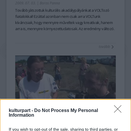
2009. 07. 03.
|
Boros Panna
Tovább játszottuk kulturális akadálypályánkat a VOLTozó
fiatalokkal! Ezúttal azonban nem csak arra VOLTunk
kíváncsiak, hogy mennyire műveltek vagy kreatívak, hanem
arra is, mennyire környezettudatosak. Az eredmény változó.
A fesztivál területén működik a szelektív hulladékgyűjtés, de
rövid közvélemény-kutatásunkból és a szemétszedő
tovább
aktivisták vallomásaiból azért az is kiderült, a megvalósítás
hagy némi kívánnivalót maga után.
kulturpart -
Do Not Process My Personal
Information
Sokkoltuk A Voltozókat!
2009. 07. 02.
|
Boros Panna
If you wish to opt-out of the sale, sharing to third parties, or