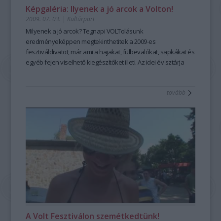
Képgaléria: Ilyenek a jó arcok a Volton!
2009. 07. 03.
|
Kultúrpart
Milyenek a jó arcok? Tegnapi VOLTolásunk
eredményeképpen megtekinthetitek a 2009-es
fesztiváldivatot, már ami a hajakat, fülbevalókat, sapkákat és
egyéb fejen viselhető kiegészítőket illeti. Az idei év sztárja
újra Michael Douglas napszemüvege, sombreróval
felturbózva. Az önkifejezés lehetőségei határtalanok. A
tovább
Volton meg aztán pláne!
A Volt Fesztiválon szemétkedtünk!