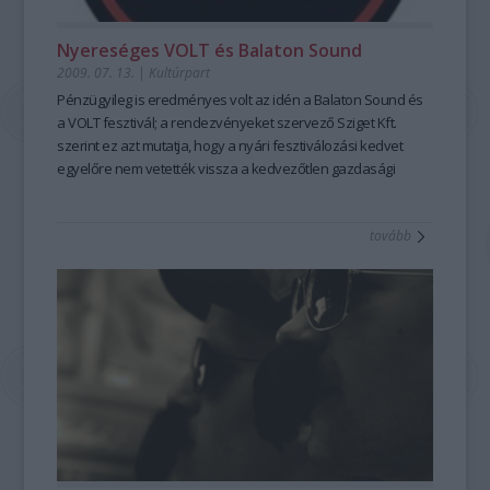
Nyereséges VOLT és Balaton Sound
2009. 07. 13.
|
Kultúrpart
Pénzügyileg is eredményes volt az idén a Balaton Sound és
a VOLT fesztivál; a rendezvényeket szervező Sziget Kft.
szerint ez azt mutatja, hogy a nyári fesztiválozási kedvet
egyelőre nem vetették vissza a kedvezőtlen gazdasági
folyamatok.
tovább