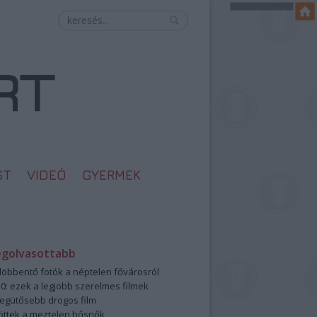
ST
VIDEÓ
GYERMEK
egolvasottabb
öbbentő fotók a néptelen fővárosról
0: ezek a legjobb szerelmes filmek
legütősebb drogos film
öttek a meztelen hősnők