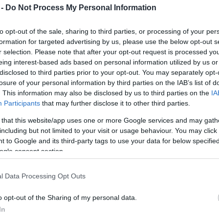
 -
Do Not Process My Personal Information
Egyre növekszik a Tokiótól délre
felbukkant vulkáni sziget
to opt-out of the sale, sharing to third parties, or processing of your per
2014. 07. 27.
|
Kultúrpart
formation for targeted advertising by us, please use the below opt-out s
Egyre növekszik a
Tokiótól mintegy ezer kilométerre
délre
r selection. Please note that after your opt-out request is processed y
tavaly novemberben hirtelen felbukkant vulkáni sziget -
eing interest-based ads based on personal information utilized by us or
derült ki a felvételekből, amelyeket a japán hatóságok
disclosed to third parties prior to your opt-out. You may separately opt-
készítettek ezen a héten.
losure of your personal information by third parties on the IAB’s list of
tovább
. This information may also be disclosed by us to third parties on the
IA
Participants
that may further disclose it to other third parties.
Ismét kitört az Etna
 that this website/app uses one or more Google services and may gath
2013. 12. 30.
|
Kultúrpart
including but not limited to your visit or usage behaviour. You may click 
A
láva
az újnak számító délkeleti kráterből tör elő két
 to Google and its third-party tags to use your data for below specifi
különböző helyen. A
szicíliai légtér
egy részét
lezárták.
ogle consent section.
l Data Processing Opt Outs
tovább
o opt-out of the Sharing of my personal data.
Vulkán tört ki a japán mini szigeten
In
2013. 11. 28.
|
Kultúrpart