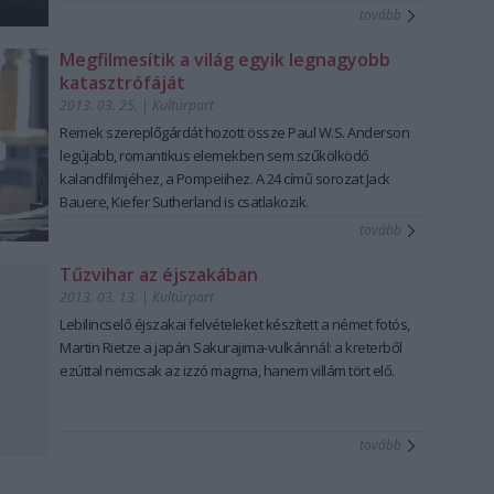
tovább
Megfilmesítik a világ egyik legnagyobb
katasztrófáját
2013. 03. 25.
|
Kultúrpart
Remek szereplőgárdát hozott össze Paul W.S. Anderson
legújabb, romantikus elemekben sem szűkölködő
kalandfilmjéhez
, a
Pompeii
hez. A 24 című sorozat Jack
Bauere,
Kiefer Sutherland is csatlakozik
.
tovább
Tűzvihar az éjszakában
2013. 03. 13.
|
Kultúrpart
Lebilincselő éjszakai felvételeket készített a német fotós,
Martin Rietze
a japán
Sakurajima-vulkánnál
: a kreterből
ezúttal nemcsak az izzó magma, hanem villám tört elő.
tovább