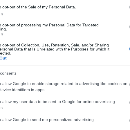
A japán hatóságok kedden bejelentették,
lávafolyamot
o opt-out of the Sale of my Personal Data.
figyeltek meg azon a
kicsiny vulkáni szigeten
, amely a
In
minap bukkant elő hirtelen
a Csendes-óceánból.
to opt-out of processing my Personal Data for Targeted
ing.
In
tovább
o opt-out of Collection, Use, Retention, Sale, and/or Sharing
Riasztás a múltból
ersonal Data that Is Unrelated with the Purposes for which it
lected.
2013. 11. 01.
|
Kultúrpart
Out
Egy
felébredő tűzhányót
ábrázoló
9000 éves festményt
kutatóknak sikerült összefüggésbe hozni egy
consents
Törökországban végbement valós kitöréssel.
o allow Google to enable storage related to advertising like cookies on
evice identifiers in apps.
tovább
o allow my user data to be sent to Google for online advertising
Megtalálták a világ legnagyabb vulkánját
s.
2013. 09. 07.
|
Kultúrpart
A
Tamu-fenékhegy
egy gigászi domb a Csendes-
to allow Google to send me personalized advertising.
óceánban, amely
mellett eltörpül minden földi társa
, sőt,