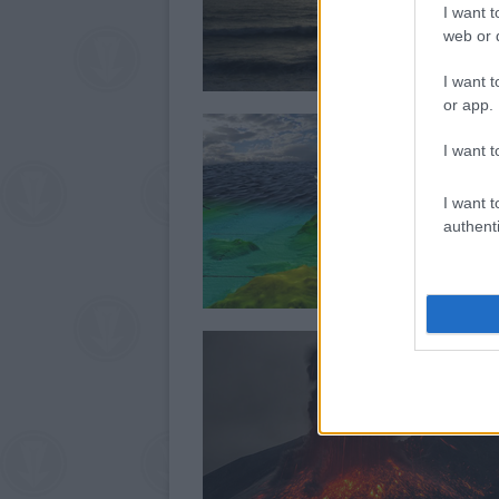
I want t
web or d
I want t
or app.
I want t
I want t
authenti