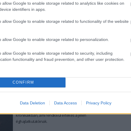
csupán 25 százalékkal kisebb a
galaxis legnagyobb
o allow Google to enable storage related to analytics like cookies on
vulkánjánál
, a Marson található Olimpia-hegynél.
evice identifiers in apps.
tovább
o allow Google to enable storage related to functionality of the website
Eddig ismeretlen hegyláncra bukkantak
kutatók
o allow Google to enable storage related to personalization.
2013. 08. 06.
|
Kultúrpart
Egy
1500 kilométer
hosszú
vulkanikus
képződményt
o allow Google to enable storage related to security, including
fedeztek fel kutatók a
Norvég-tengerben
, amely
cation functionality and fraud prevention, and other user protection.
hamarosan akár a felszínre is törhet új szigetcsoportként.
tovább
CONFIRM
Szerzetesek - a középkor meteorológusai
2013. 06. 07.
|
Kultúrpart
Több mint
1200 esztendő
nagy
vulkánkitöréseit is
Data Deletion
Data Access
Privacy Policy
feljegyezték ír szerzetesek
időjárási - és egyéb témájú -
krónikáikban,
ami rendkívül értékes a jelen
éghajlatkutatóinak.