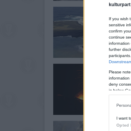
kulturpart
If you wish 
sensitive in
confirm you
continue se
information 
further disc
participants
Downstream 
Please note
information 
deny consent
in below Go
Persona
I want t
Opted 