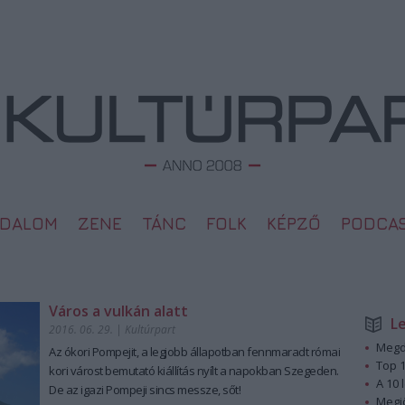
ODALOM
ZENE
TÁNC
FOLK
KÉPZŐ
PODCA
Város a vulkán alatt
L
2016. 06. 29.
|
Kultúrpart
Megd
Az ókori Pompejit, a legjobb állapotban fennmaradt római
Top 1
kori várost bemutató kiállítás nyílt a napokban Szegeden.
A 10 
De az igazi Pompeji sincs messze, sőt!
Megj