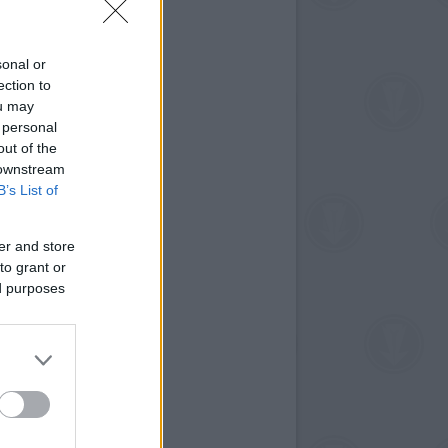
sonal or
ection to
ou may
 personal
out of the
 downstream
B’s List of
er and store
to grant or
ed purposes