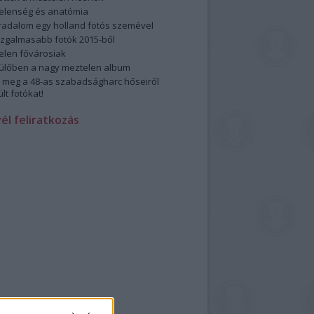
elenség és anatómia
rradalom egy holland fotós szemével
izgalmasabb fotók 2015-ből
elen fővárosiak
ülőben a nagy meztelen album
 meg a 48-as szabadságharc hőseiről
lt fotókat!
vél feliratkozás