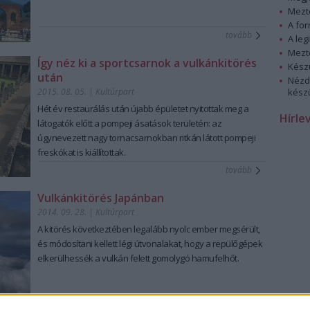
Mezt
A fo
tovább
A leg
Mezt
Így néz ki a sportcsarnok a vulkánkitörés
Kész
után
Nézd
2015. 08. 05.
|
Kultúrpart
készü
Hét év restaurálás
után újabb épületet nyitottak meg a
Hírle
látogatók előtt a
pompeji ásatások
területén: az
úgynevezett nagy
tornacsarnok
ban ritkán látott pompeji
freskókat is kiállítottak.
tovább
Vulkánkitörés Japánban
2014. 09. 28.
|
Kultúrpart
A kitörés következtében legalább nyolc ember megsérült,
és
módosítani kellett légi útvonalakat
, hogy a repülőgépek
elkerülhessék a vulkán felett gomolygó hamufelhőt.
tovább