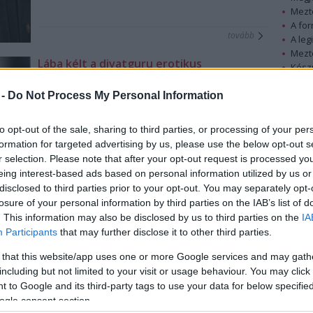
Mezt
A fo
tovább
A leg
Mezt
Lába kélt a divatguru erotikus
Kész
gyűjteményének
Nézd
2012. 10. 09.
|
Kultúrpart
készü
 -
Do Not Process My Personal Information
A néhai Yves Saint Lauren hagyatékának egy részét
Hírle
ellopták, elajándékozták vagy megvették. Mindenki mást
to opt-out of the sale, sharing to third parties, or processing of your per
mond, a tettes ismeretlen, de egy biztos: a volt szerető
formation for targeted advertising by us, please use the below opt-out s
körül áll a bál.
r selection. Please note that after your opt-out request is processed y
tovább
eing interest-based ads based on personal information utilized by us or
disclosed to third parties prior to your opt-out. You may separately opt-
Aktot rajzolt Freddy Mercuryról a meleg
losure of your personal information by third parties on the IAB’s list of
divattervező
. This information may also be disclosed by us to third parties on the
IA
2010. 02. 19.
|
Kultúrpart
Participants
that may further disclose it to other third parties.
Yves Saint Laurent néhai divattervező eddig be nem
 that this website/app uses one or more Google services and may gath
mutatott rajzait, köztük egy Freddie Mercury-aktot, közölt
including but not limited to your visit or usage behaviour. You may click 
lapjain a német art magazin.
 to Google and its third-party tags to use your data for below specifi
ogle consent section.
tovább