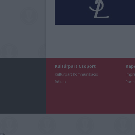
Kultúrpart Csoport
Kap
Kultúrpart Kommunikáció
Impr
Rólunk
Partn