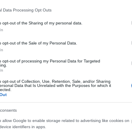
Titokzatos fekete jacht kószál a volt
l Data Processing Opt Outs
magyar tengerparton
2009. 07. 20.
|
Kultúrpart
o opt-out of the Sharing of my personal data.
A világhíres olasz divattervező, Giorgio Armani fekete
In
jachtjával kelt feltűnést az Adriai-tenger horvát partjai
mentén a déli szigetek környékén. Az emberek szájtátva
o opt-out of the Sale of my Personal Data.
állnak, és valamit nem értenek.
In
tovább
to opt-out of processing my Personal Data for Targeted
ing.
Az évszázad árverése: kalapács alatt a
In
divattervező legenda gyűjteménye
2009. 01. 31.
|
Kultúrpart
o opt-out of Collection, Use, Retention, Sale, and/or Sharing
ersonal Data that Is Unrelated with the Purposes for which it
Yves Saint Laurent francia divattervező, szenvedélyes
lected.
művészetrajongó volt. Tévedhetetlenül vásárolt
Out
műalkotásokat és fedezett fel új tehetségeket. A világ
egyik legjelentősebb magánygyűjteményére tett szert,
consents
olyan alkotások szerepelnek benne, mint Picasso,
tovább
Mondrian és Matisse festményei.
o allow Google to enable storage related to advertising like cookies on
Egymásnak esett a két bombázó
evice identifiers in apps.
2009. 01. 20.
|
Kultúrpart