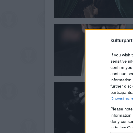
kulturpart
If you wish 
sensitive in
confirm you
continue se
information 
further disc
participants
Downstream 
Please note
information 
deny consent
in below Go