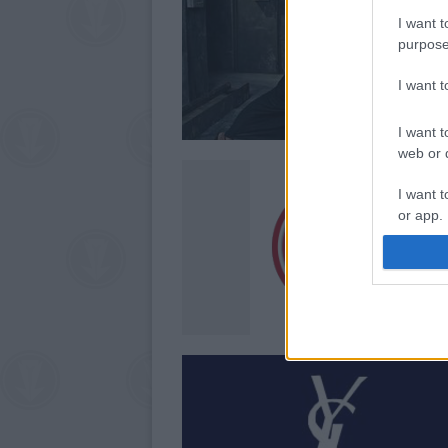
I want t
purpose
I want 
I want t
web or d
I want t
or app.
I want t
I want t
authenti