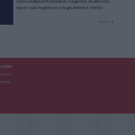
életmű-kiállítása Montréalban. A legendás divattervező
éppen csak megérte ezt a megtiszteltetést. Hétfőre
virradóra már halálhírét jelentette a világmédia.
tovább
csolat
esszum
ereink