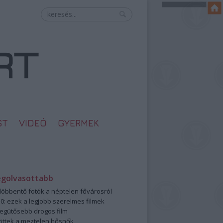
ST
VIDEÓ
GYERMEK
egolvasottabb
öbbentő fotók a néptelen fővárosról
0: ezek a legjobb szerelmes filmek
legütősebb drogos film
öttek a meztelen hősnők