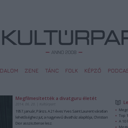
ODALOM
ZENE
TÁNC
FOLK
KÉPZŐ
PODCA
Megfilmesítették a divatguru életét
L
2014. 06. 20.
|
Kultúrpart
Megd
1957. január, Párizs.
A 21 éves
Yves Saint Laurent
váratlan
Top 1
lehetőséghez jut, a nagynevű divatház alapítója,
Christian
A 10 
Dior asszisztense lesz.
Megj