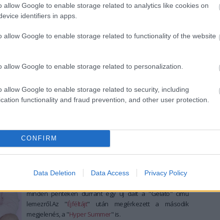
A mindössze 23 éves, osztrák-filippínó kontratenor, JJ, a
o allow Google to enable storage related to analytics like cookies on
„Wasted Love" című balladájával elsöprő győzelmet
evice identifiers in apps.
aratott.
tovább
o allow Google to enable storage related to functionality of the website
Trapesített Nemzeti dal, agresszív sofőr,
és biokertészkedés a Bëlga új lemezén
o allow Google to enable storage related to personalization.
2025. 05. 16.
|
Kultúrpart
Mindenféle felvezetés nélkül megjelent a Bëlga új
o allow Google to enable storage related to security, including
nagylemeze Egyre gondolunk címmel. A dalok az együttes
cation functionality and fraud prevention, and other user protection.
bevallása szerint is triviálisan hétköznapiak, de épp ettől
működnek.
tovább
CONFIRM
Fluorék visszahozzák a VIVA TV-t – itt a
"Hyper Summer"!
2025. 05. 12.
|
Kultúrpart
Data Deletion
Data Access
Privacy Policy
A Wellhello május másodikától kezdve 6 héten keresztül
minden pénteken durrant egy új dalt a "Gelato" című
lemezről.Az "
Éjféltájt
" után megérkezett a második
megjelenés, a "
Hyper Summer
" is.