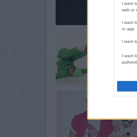
I want t
web or d
I want t
or app.
I want t
I want t
authenti