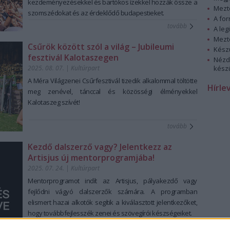
kezdeményezésekkel és bartókos ízekkel hozzák össze a
Mezt
szomszédokat és az érdeklődő budapestieket.
A fo
tovább
A leg
Mezt
Csűrök között szól a világ – Jubileumi
Kész
fesztivál Kalotaszegen
Nézd
2025. 08. 07.
|
Kultúrpart
készü
A Méra Világzenei Csűrfesztivál tizedik alkalommal töltötte
Hírle
meg zenével, tánccal és közösségi élményekkel
Kalotaszeg szívét!
tovább
Kezdő dalszerző vagy? Jelentkezz az
Artisjus új mentorprogramjába!
2025. 07. 24.
|
Kultúrpart
Mentorprogramot indít az Artisjus, pályakezdő vagy
fejlődni vágyó dalszerzők számára. A programban
elismert hazai alkotók segítik a kiválasztott jelentkezőket,
hogy továbbfejlesszék zenei és szövegírói készségeiket.
tovább