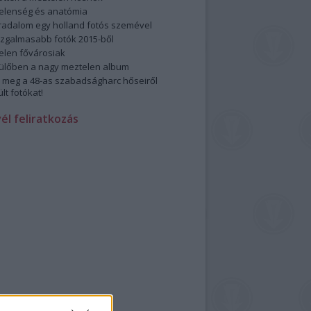
elenség és anatómia
rradalom egy holland fotós szemével
izgalmasabb fotók 2015-ből
elen fővárosiak
ülőben a nagy meztelen album
 meg a 48-as szabadságharc hőseiről
lt fotókat!
vél feliratkozás