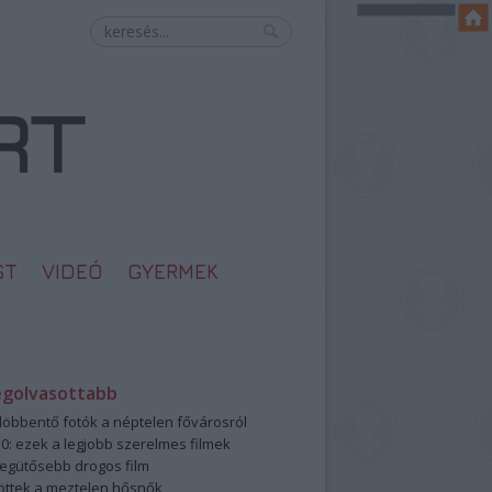
ST
VIDEÓ
GYERMEK
egolvasottabb
öbbentő fotók a néptelen fővárosról
0: ezek a legjobb szerelmes filmek
legütősebb drogos film
öttek a meztelen hősnők