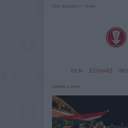
2026. augusztus 7. – Ibolya
FILM
SZÍNHÁZ
IR
Címkék
»
Zene