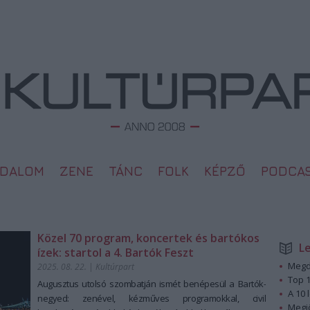
ODALOM
ZENE
TÁNC
FOLK
KÉPZŐ
PODCA
Közel 70 program, koncertek és bartókos
L
ízek: startol a 4. Bartók Feszt
Megd
2025. 08. 22.
|
Kultúrpart
Top 1
Augusztus utolsó szombatján ismét benépesül a Bartók-
A 10 
negyed: zenével, kézműves programokkal, civil
Megj