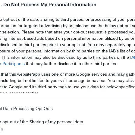
 -
Do Not Process My Personal Information
Színház, zene, természet: összművészeti
ünnep a Dunakanyar szívében
to opt-out of the sale, sharing to third parties, or processing of your per
2025. 06. 10.
|
Kultúrpart
formation for targeted advertising by us, please use the below opt-out s
Július 2-5. között VéNégy Fesztivál és Színházi Találkozó
r selection. Please note that after your opt-out request is processed y
Nagymaroson, ahol színház, zene, sport, workshopok és
eing interest-based ads based on personal information utilized by us or
különleges élmények gazdagítják a nyárindító kulturális
disclosed to third parties prior to your opt-out. You may separately opt-
kavalkádot.
losure of your personal information by third parties on the IAB’s list of
tovább
. This information may also be disclosed by us to third parties on the
IA
Participants
that may further disclose it to other third parties.
Idén is a Gyerek Szigettel kezdődik a
 that this website/app uses one or more Google services and may gath
vakáció
including but not limited to your visit or usage behaviour. You may click 
2025. 06. 02.
|
Kultúrpart
 to Google and its third-party tags to use your data for below specifi
Rendhagyó koncertek, népszerű előadók, interaktív
ogle consent section.
előadások, cirkuszi forgatag, zsonglőrök, cserkészek,
kézműves foglalkozások, újdonságok és várva-várt
kedvencek töltik meg a Hajógyári-szigetet.
l Data Processing Opt Outs
tovább
o opt-out of the Sharing of my personal data.
Pünkösdi Örökség Ünnep – Élő
In
hagyományok és közösségek a