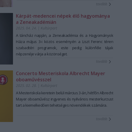
tovább
Kárpát-medencei népek élő hagyománya
a Zeneakadémián
2025. 04. 24.
|
Kultúrpart
A táncház napján, a Zeneakadémia és a Hagyományok
Háza május 3-i közös eseményén a Liszt Ferenc téren
szabadtéri programok, este pedig különféle tájak
népzenéje várja a közönséget.
tovább
Concerto Mesteriskola Albrecht Mayer
oboaművésszel
2025. 02. 28.
|
Kultúrpart
A Mesteriskola keretein belül március 3-án, hétfőn Albrecht
Mayer oboaművész ingyenes és nyilvános mesterkurzust
tart a kiemelkedően tehetséges növendékek számára.
tovább