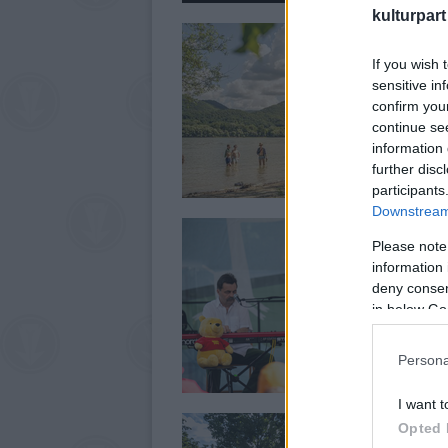
kulturpart
If you wish 
sensitive in
confirm you
continue se
information 
further disc
participants
Downstream 
Please note
information 
deny consent
in below Go
Persona
I want t
Opted 