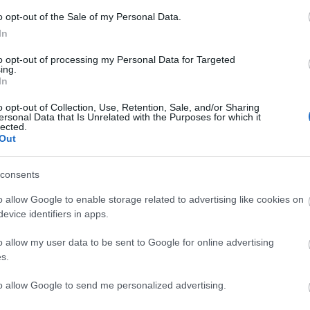
Skanzenben
o opt-out of the Sale of my Personal Data.
2025. 05. 31.
|
Kultúrpart
In
Június 8–9-én, vasárnap és hétfőn, immár 14. alkalommal
rendezi meg a szentendrei Szabadtéri Néprajzi Múzeum a
to opt-out of processing my Personal Data for Targeted
ing.
Pünkösdi Örökség Ünnepet.
In
tovább
o opt-out of Collection, Use, Retention, Sale, and/or Sharing
Jókai Mór és a múzeumok varázslatos
ersonal Data that Is Unrelated with the Purposes for which it
lected.
éjszakája
Out
2025. 05. 29.
|
Kultúrpart
Június 21-én ismét megrendezik országszerte az év
consents
legnagyobb kulturális eseményét, a Múzeumok Éjszakáját,
ezúttal a 200 éve született Jókai Mór emlékének szentelve.
o allow Google to enable storage related to advertising like cookies on
evice identifiers in apps.
tovább
o allow my user data to be sent to Google for online advertising
JJ megnyerte az Eurovíziós Dalfesztivált,
s.
melyben a Budapest Scoring Orchestra is
közreműködött
to allow Google to send me personalized advertising.
2025. 05. 20.
|
Kultúrpart