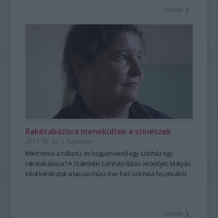
tovább
Rakétabázisra menekültek a színészek
2011. 09. 06.
|
Kultúrpart
Miért téma a háború, és hogyan kerül egy színház egy
rakétabázisra? A Zsámbéki Színházi Bázis vezetőjét, Mátyás
Irént kérdeztük a lassan húsz éve futó színházi fesztiválról.
tovább