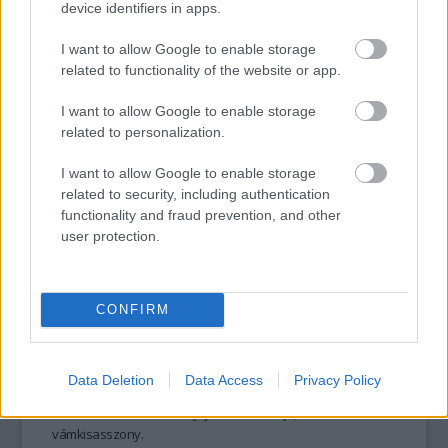
device identifiers in apps.
I want to allow Google to enable storage
related to functionality of the website or app.
tovább
I want to allow Google to enable storage
related to personalization.
I want to allow Google to enable storage
related to security, including authentication
functionality and fraud prevention, and other
user protection.
CONFIRM
A kísértés házhoz jön
2015. 07. 30.
|
Kultúrpart
Ismét ősbemutatóra készül a
Manna
:
augusztus 2-án
Data Deletion
Data Access
Privacy Policy
Harangi Mária rendezésében látható a
zsámbéki Ifjúsági
Ház
ban Kállai R. Gábor díjnyertes novellája,
A
vámkisasszony
.