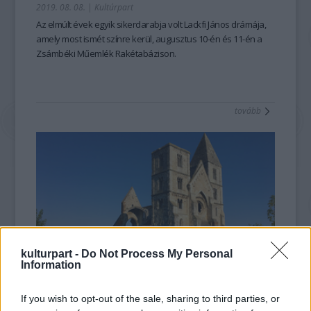
2019. 08. 08.
|
Kultúrpart
Az elmúlt évek egyik sikerdarabja volt Lackfi János drámája,
amely most ismét színre kerül, augusztus 10-én és 11-én a
Zsámbéki Műemlék Rakétabázison.
tovább
kulturpart -
Do Not Process My Personal
Information
Nem akárki templomai
If you wish to opt-out of the sale, sharing to third parties, or
2019. 06. 24.
|
Kultúrpart