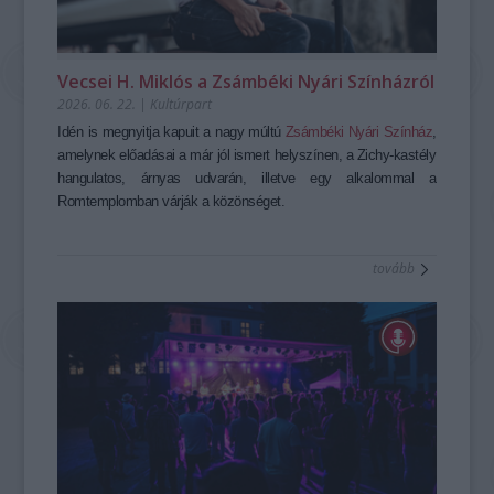
Vecsei H. Miklós a Zsámbéki Nyári Színházról
2026. 06. 22.
|
Kultúrpart
Idén is megnyitja kapuit a nagy múltú
Zsámbéki Nyári Színház
,
amelynek előadásai a már jól ismert helyszínen, a Zichy-kastély
hangulatos, árnyas udvarán, illetve egy alkalommal a
Romtemplomban várják a közönséget.
tovább