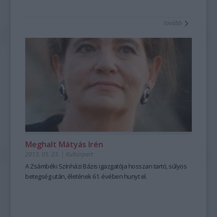
tovább
Meghalt Mátyás Irén
2013. 05. 23.
|
Kultúrpart
A
Zsámbéki Színházi Bázis
igazgatója hosszan tartó,
súlyos
betegség
után, életének
61. évében
hunyt el.