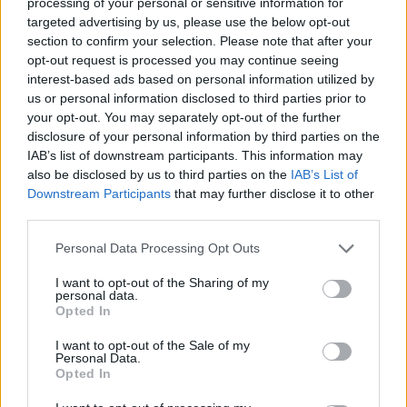
processing of your personal or sensitive information for
Nagyházi Márton moralitásjátékát június 30-án láthatjuk a
targeted advertising by us, please use the below opt-out
Zsámbéki Színházi Bázison. A
Nem Akárki
fiatal szerzőjével
section to confirm your selection. Please note that after your
beszélgettünk.
opt-out request is processed you may continue seeing
interest-based ads based on personal information utilized by
us or personal information disclosed to third parties prior to
your opt-out. You may separately opt-out of the further
tovább
disclosure of your personal information by third parties on the
IAB’s list of downstream participants. This information may
also be disclosed by us to third parties on the
IAB’s List of
Downstream Participants
that may further disclose it to other
third parties.
Please note that this website/app uses one or more Google
Personal Data Processing Opt Outs
services and may gather and store information including but
not limited to your visit or usage behaviour. You may click to
I want to opt-out of the Sharing of my
personal data.
grant or deny consent to Google and its third-party tags to
Opted In
use your data for below specified purposes in below Google
consent section.
Új megvilágításban a magyar írónő titkai
I want to opt-out of the Sale of my
Personal Data.
2018. 08. 18.
|
Kultúrpart
Opted In
A Zsámbéki Színházi Bázison játsszák augusztus 19-én A