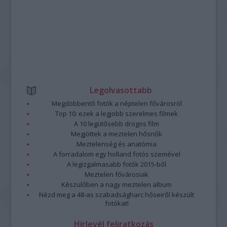
Legolvasottabb
Megdöbbentő fotók a néptelen fővárosról
Top 10: ezek a legjobb szerelmes filmek
A 10 legütősebb drogos film
Megjöttek a meztelen hősnők
Meztelenség és anatómia
A forradalom egy holland fotós szemével
A legizgalmasabb fotók 2015-ből
Meztelen fővárosiak
Készülőben a nagy meztelen album
Nézd meg a 48-as szabadságharc hőseiről készült
fotókat!
Hírlevél feliratkozás