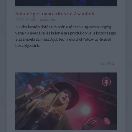
Különleges nyárra készül Zsámbék
2023. 06. 08.
|
Kultúrpart
A Zichy-kastély ősfás udvarán egészen augusztus végéig
várja 40. évadával és különleges produkcióival a közönséget
a Zsámbéki Színház. A jubileumi évadról Palkovics Rikával
beszélgettünk.
tovább