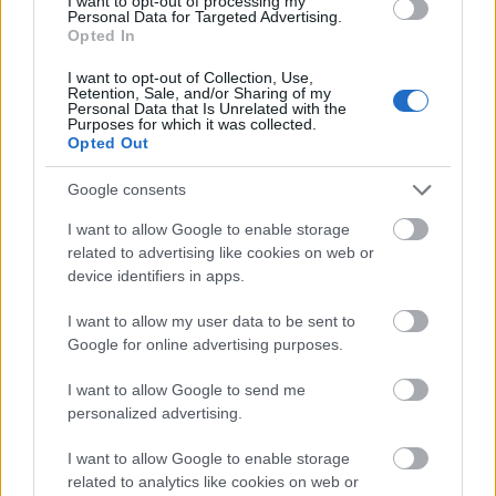
Szelíden és szilárdan
című előadást, amely Szabó Magda
I want to opt-out of processing my
Personal Data for Targeted Advertising.
életéről szól.
Opted In
I want to opt-out of Collection, Use,
Retention, Sale, and/or Sharing of my
Personal Data that Is Unrelated with the
tovább
Purposes for which it was collected.
Opted Out
Google consents
I want to allow Google to enable storage
related to advertising like cookies on web or
device identifiers in apps.
I want to allow my user data to be sent to
Google for online advertising purposes.
Kalózok ejtették foglyul a diktátort
I want to allow Google to send me
personalized advertising.
2016. 08. 14.
|
Tompa Dia
A színházi bázison most újra megvalósul a Köztársaság.
I want to allow Google to enable storage
related to analytics like cookies on web or