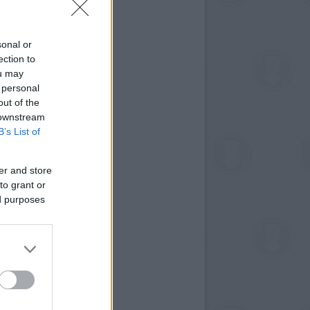
sonal or
ection to
ou may
 personal
out of the
 downstream
B’s List of
er and store
to grant or
ed purposes