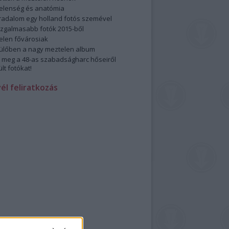
elenség és anatómia
rradalom egy holland fotós szemével
izgalmasabb fotók 2015-ből
elen fővárosiak
ülőben a nagy meztelen album
 meg a 48-as szabadságharc hőseiről
lt fotókat!
vél feliratkozás