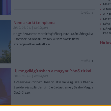
Mezt
A fo
tovább
A leg
Mezt
Nem akárki templomai
Kész
2019. 06. 24.
|
Kultúrpart
Nézd
készü
Nagyházi Márton moralitásjátékát június 30-án láthatjuk a
Zsámbéki Színházi Bázison. A
Nem Akárki
fiatal
Hírle
szerzőjével beszélgettünk.
tovább
Új megvilágításban a magyar írónő titkai
2018. 08. 18.
|
Kultúrpart
A Zsámbéki Színházi Bázison játsszák augusztus 19-én A
Szelíden és szilárdan
című előadást, amely Szabó Magda
életéről szól.
tovább