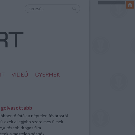
ST
VIDEÓ
GYERMEK
egolvasottabb
öbbentő fotók a néptelen fővárosról
0: ezek a legjobb szerelmes filmek
legütősebb drogos film
öttek a meztelen hősnők