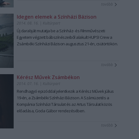
tovább
Idegen elemek a Színházi Bázison
2014. 08. 16.
|
Kultúrpart
Új darabját mutatja be a Színház- és Filmművészeti
Egyetem végzett
bábszínész
eiből alakult
HUPS! Crew
a
Zsámbéki Színházi Bázis
on
augusztus 21-én
, csütörtökön.
tovább
Kérész Művek Zsámbékon
2014. 07. 16.
|
Kultúrpart
Rendhagyó epizóddal jelentkezik a
Kérész Művek július
19-én
, a Zsámbéki Színházi Bázison. A
Számüzetés
a
Kompánia
Színházi Társulat és az
Artus
Társulat közös
előadása,
Goda Gábor
rendezésében.
tovább