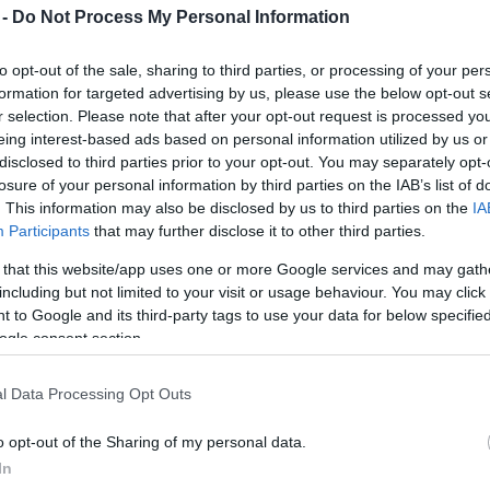
 -
Do Not Process My Personal Information
A négy törzs idén a Rakétabázison
találkozik
to opt-out of the sale, sharing to third parties, or processing of your per
2018. 08. 13.
|
Kultúrpart
formation for targeted advertising by us, please use the below opt-out s
Augusztus 30. és szeptember 2. között a Zsámbéki
r selection. Please note that after your opt-out request is processed y
Színházi Bázison találjuk a III. UbikEklektik összművészeti
eing interest-based ads based on personal information utilized by us or
fesztivált.
disclosed to third parties prior to your opt-out. You may separately opt-
losure of your personal information by third parties on the IAB’s list of
tovább
. This information may also be disclosed by us to third parties on the
IA
Participants
that may further disclose it to other third parties.
Dobra verem a portékát
 that this website/app uses one or more Google services and may gath
2018. 08. 10.
|
Kultúrpart
including but not limited to your visit or usage behaviour. You may click 
A TranzDanz kortárs tánc társulat először vendégszerepel
 to Google and its third-party tags to use your data for below specifi
a Zsámbéki Bázison, mindjárt két díjnyertes koreográfiát is
ogle consent section.
bemutatnak augusztus 10-én és 11-én. Kovács Gerzson
Péterrel beszélgettünk.
l Data Processing Opt Outs
tovább
o opt-out of the Sharing of my personal data.
Napvilágot láttak Frida titkai
In
2017. 11. 26.
|
Kultúrpart