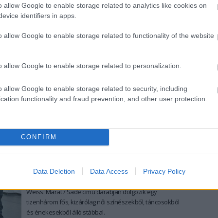
o allow Google to enable storage related to analytics like cookies on
evice identifiers in apps.
tovább
o allow Google to enable storage related to functionality of the website
Erdélyi körutat tesz a brit uralkodó
2015. 03. 24.
|
Kultúrpart
o allow Google to enable storage related to personalization.
Shakespeare
születésének 450. évfordulója alkalmából
Burák Ádám
tavaly négy színészre komponálva rendezte
o allow Google to enable storage related to security, including
meg a
III. Richárd
ot, amelyet most
március 25. és 29. között
cation functionality and fraud prevention, and other user protection.
összesen nyolc alkalommal tekinthet meg a közönség
Erdélyben.
tovább
CONFIRM
Nőkkel készül az összművészeti
forradalom
2014. 08. 30.
|
Kultúrpart
Data Deletion
Data Access
Privacy Policy
Gergye Krisztián
rendező-koreográfus július óta Peter
Weiss:
Marat / Sade
című darabján dolgozik egy
tizenhárom
fős, kizárólag
női színészekből, táncosokból
és énekesekből
álló stábbal.