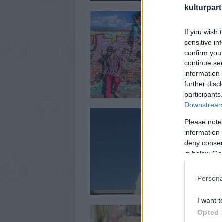
kulturpart
If you wish 
sensitive in
confirm you
continue se
information 
further disc
participants
Downstream 
Please note
information 
deny consent
in below Go
Persona
I want t
Opted 