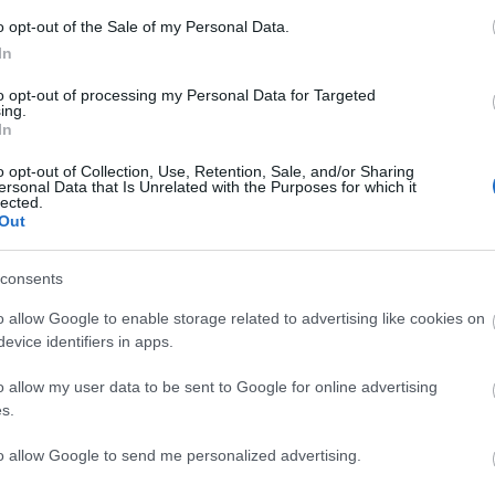
December 8-án és 9-én először látható Budapesten a
o opt-out of the Sale of my Personal Data.
Zsámbékon nagy sikert aratott
Frida Kahlo balladája
In
Fazakas Júliával a címszerepben.
to opt-out of processing my Personal Data for Targeted
ing.
In
tovább
o opt-out of Collection, Use, Retention, Sale, and/or Sharing
A legnehezebb feladat a folyamatos
ersonal Data that Is Unrelated with the Purposes for which it
lected.
önuralom
Out
2017. 08. 22.
|
Artner Sisso
Hajnal Jánost
A pincér
című előadás címszerepében
consents
láthatjuk a Zsámbéki Színházi Bázison augusztus 25-én és
szeptember 3-án. Az előzményekről, a próbafolyamatról
o allow Google to enable storage related to advertising like cookies on
és a következő évadról is kérdeztük őt.
evice identifiers in apps.
tovább
o allow my user data to be sent to Google for online advertising
Kalózok ejtették foglyul a diktátort
s.
2016. 08. 14.
|
Tompa Dia
A színházi bázison most újra megvalósul a Köztársaság.
to allow Google to send me personalized advertising.