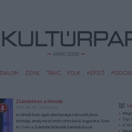
ODALOM
ZENE
TÁNC
FOLK
KÉPZŐ
PODCA
Zsámbékon a Hinták
L
2019. 08. 08.
|
Kultúrpart
Megd
Az elmúlt évek egyik sikerdarabja volt Lackfi János
Top 1
drámája, amely most ismét színre kerül, augusztus 10-én
A 10 
és 11-én a Zsámbéki Műemlék Rakétabázison.
Megj