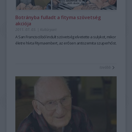
Botrányba fulladt a fityma szövetség
akciója
2011. 07. 03.
|
Kultúrpart
A San Franciscóból indult szövetség elvetette a sulykot, mikor
életre hívta Fitymaembert, az erősen antiszemita szuperhőst.
tovább