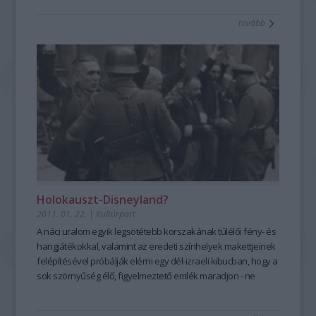
tovább
Holokauszt-Disneyland?
2011. 01. 22.
|
Kultúrpart
A náci uralom egyik legsötétebb korszakának túlélői fény- és
hangjátékokkal, valamint az eredeti színhelyek makettjeinek
felépítésével próbálják elérni egy dél-izraeli kibucban, hogy a
sok szörnyűség élő, figyelmeztető emlék maradjon - ne
csupán néhány megsárgult lap a történelemkönyvekben.