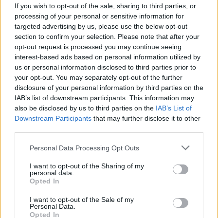
If you wish to opt-out of the sale, sharing to third parties, or
2011. 05. 20.
|
Kultúrpart
processing of your personal or sensitive information for
Felmentette a Holokauszt Emlékközpont eddigi igazgatóját,
targeted advertising by us, please use the below opt-out
Harsányi Lászlót az újonnan bejegyzett közalapítványi
section to confirm your selection. Please note that after your
kuratórium.
opt-out request is processed you may continue seeing
interest-based ads based on personal information utilized by
us or personal information disclosed to third parties prior to
tovább
your opt-out. You may separately opt-out of the further
disclosure of your personal information by third parties on the
IAB’s list of downstream participants. This information may
also be disclosed by us to third parties on the
IAB’s List of
Downstream Participants
that may further disclose it to other
third parties.
Please note that this website/app uses one or more Google
Personal Data Processing Opt Outs
services and may gather and store information including but
not limited to your visit or usage behaviour. You may click to
I want to opt-out of the Sharing of my
personal data.
grant or deny consent to Google and its third-party tags to
Opted In
use your data for below specified purposes in below Google
Aki milliók halálát okozta
consent section.
I want to opt-out of the Sale of my
2011. 04. 14.
|
Kultúrpart
Personal Data.
Fritz Haber német, zsidó származású tudós nevéhez olyan
Opted In