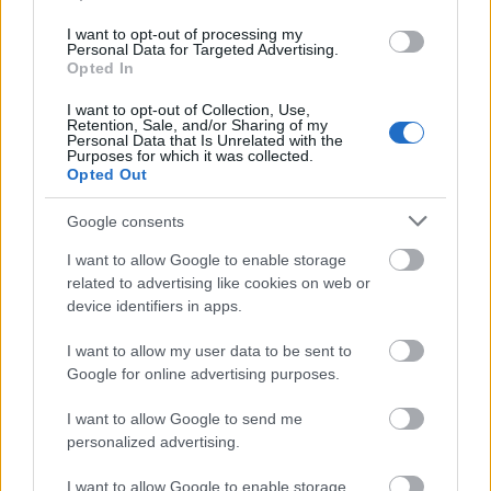
találmányok köthetők, mint a mustárgáz és a Zyklon-B.
I want to opt-out of processing my
Utóbbi anyag felhasználásával millió társa vesztette életét,
Personal Data for Targeted Advertising.
többek között saját családja is.
Opted In
I want to opt-out of Collection, Use,
Retention, Sale, and/or Sharing of my
tovább
Personal Data that Is Unrelated with the
Purposes for which it was collected.
Opted Out
Google consents
I want to allow Google to enable storage
related to advertising like cookies on web or
device identifiers in apps.
I want to allow my user data to be sent to
Google for online advertising purposes.
Száműzött művészet a zsinagógában
I want to allow Google to send me
2011. 03. 09.
|
Kultúrpart
personalized advertising.
A Száműzött művészet című programsorozatban vasárnap
este a hagyományos családi, baráti házikoncertek világa, az
I want to allow Google to enable storage