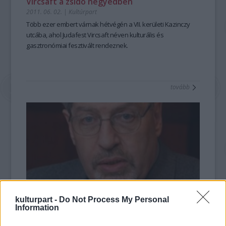
Vircsaft a zsidó negyedben
2011. 06. 02.
|
Kultúrpart
Több ezer embert várnak hétvégén a VII. kerületi Kazinczy
utcába, ahol Judafest Vircsaft néven kulturális és
gasztronómiai fesztivált rendeznek.
tovább
kulturpart -
Do Not Process My Personal
Information
Kirúgták a Holokauszt Emlékközpont
igazgatóját