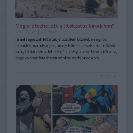
Mégis létezhetett a titokzatos birodalom?
2011. 07. 16.
|
Kultúrpart
Izraeli régészek feltárták Jeruzsálem közelében egy ősi
település maradványait, amely feltételezéseik szerint Dávid
király bibliai városa lehetett, és amely az első bizonyíték arra,
hogy valóban létezhetett az ókori zsidó birodalom.
tovább