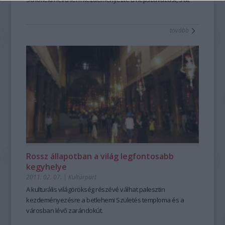
ehhez szükséges aláírások felét két hónap alatt össze is
gyűjtötte.
tovább
Rossz állapotban a világ legfontosabb
kegyhelye
2011. 02. 07.
|
Kultúrpart
A kulturális világörökség részévé válhat palesztin
kezdeményezésre a betlehemi Születés temploma és a
városban lévő zarándokút.