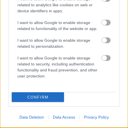
együtt zenélés közösségformáló ereje kel életre a Páva utcai
related to analytics like cookies on web or
zsinagógában, ahol Korcsolán Orsolya és Bársony Péter,
device identifiers in apps.
valamint Gulyás Márta és Varga István előadásában három
mű ős- és egy magyarországi bemutatóként hangzik el.
I want to allow Google to enable storage
tovább
related to functionality of the website or app.
I want to allow Google to enable storage
related to personalization.
I want to allow Google to enable storage
related to security, including authentication
functionality and fraud prevention, and other
user protection.
Betiltanák a körülmetélést
CONFIRM
2011. 03. 06.
|
Kultúrpart
Zsidó csoportok mindent megtesznek azért, hogy ne
lehessen népszavazást tartani San Fransiscóban a férfi
Data Deletion
Data Access
Privacy Policy
körülmetélés betiltásáról. A kaliforniai városban egy Lloyd
Schofield nevű férfi kezdeményezte a népszavazást, s az