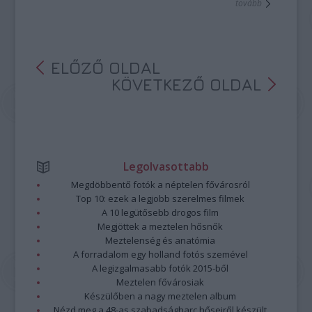
tovább
ELŐZŐ OLDAL
KÖVETKEZŐ OLDAL
Legolvasottabb
Megdöbbentő fotók a néptelen fővárosról
Top 10: ezek a legjobb szerelmes filmek
A 10 legütősebb drogos film
Megjöttek a meztelen hősnők
Meztelenség és anatómia
A forradalom egy holland fotós szemével
A legizgalmasabb fotók 2015-ből
Meztelen fővárosiak
Készülőben a nagy meztelen album
Nézd meg a 48-as szabadságharc hőseiről készült