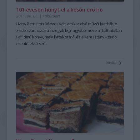
101 évesen hunyt el a későn érő író
2011. 06. 06.
|
Kultúrpart
Harry Bernstein 96 éves volt, amikor első művét kiadták. A
zsidó származású író egyik legnagyobb műve a „Láthatatlan
Fal” című könyv, mely fiatalkoráról és a keresztény –zsidó
ellentétekről szól.
tovább