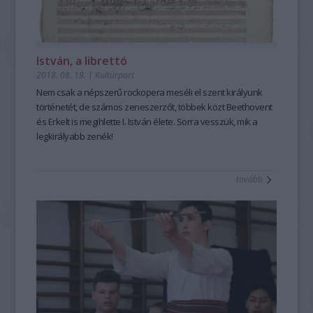
István, a librettó
2018. 08. 19.
|
Kultúrpart
Nem csak a népszerű rockopera meséli el szent királyunk
történetét, de számos zeneszerzőt, többek közt Beethovent
és Erkelt is megihlette I. István élete. Sorra vesszük, mik a
legkirályabb zenék!
tovább