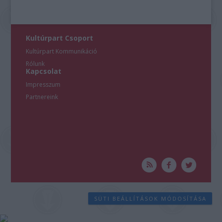
Kultúrpart Csoport
Kultúrpart Kommunikáció
Rólunk
Kapcsolat
Impresszum
Partnereink
SÜTI BEÁLLÍTÁSOK MÓDOSÍTÁSA