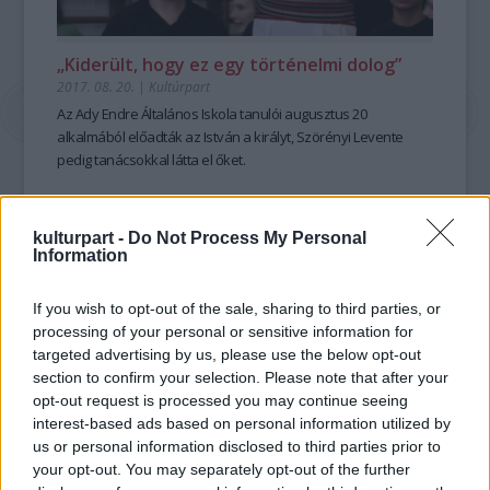
„Kiderült, hogy ez egy történelmi dolog”
2017. 08. 20.
|
Kultúrpart
Az Ady Endre Általános Iskola tanulói augusztus 20
alkalmából előadták az István a királyt, Szörényi Levente
pedig tanácsokkal látta el őket.
kulturpart -
Do Not Process My Personal
tovább
Information
If you wish to opt-out of the sale, sharing to third parties, or
processing of your personal or sensitive information for
targeted advertising by us, please use the below opt-out
section to confirm your selection. Please note that after your
opt-out request is processed you may continue seeing
interest-based ads based on personal information utilized by
us or personal information disclosed to third parties prior to
your opt-out. You may separately opt-out of the further