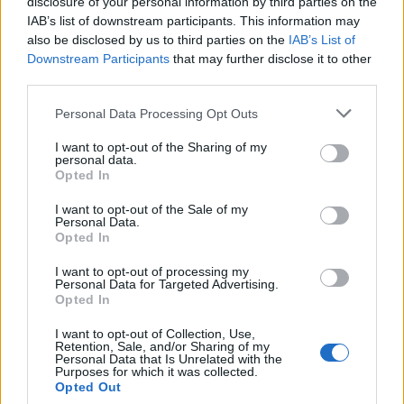
disclosure of your personal information by third parties on the
IAB’s list of downstream participants. This information may
Újra Boggie lesz Koppány lánya
also be disclosed by us to third parties on the
IAB’s List of
2016. 01. 06.
|
Kultúrpart
Downstream Participants
that may further disclose it to other
Pénteken a Papp László Budapest Sportarénában lesz a
third parties.
turnézáró előadás az
István, a király
koncertszínház
változatából.
Please note that this website/app uses one or more Google
Personal Data Processing Opt Outs
services and may gather and store information including but
not limited to your visit or usage behaviour. You may click to
I want to opt-out of the Sharing of my
personal data.
grant or deny consent to Google and its third-party tags to
Opted In
tovább
use your data for below specified purposes in below Google
consent section.
I want to opt-out of the Sale of my
Personal Data.
Opted In
I want to opt-out of processing my
Personal Data for Targeted Advertising.
Opted In
I want to opt-out of Collection, Use,
Retention, Sale, and/or Sharing of my
Personal Data that Is Unrelated with the
Purposes for which it was collected.
Opted Out