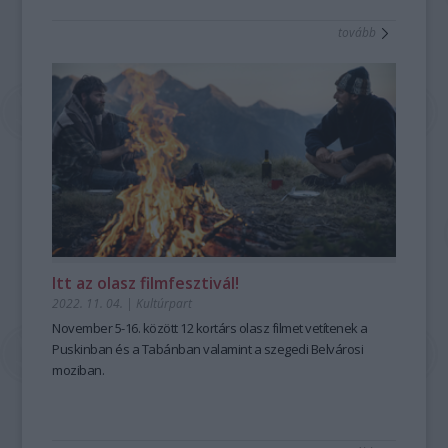
tovább
Itt az olasz filmfesztivál!
2022. 11. 04.
|
Kultúrpart
November 5-16. között 12 kortárs olasz filmet vetítenek a
Puskinban és a Tabánban valamint a szegedi Belvárosi
moziban.