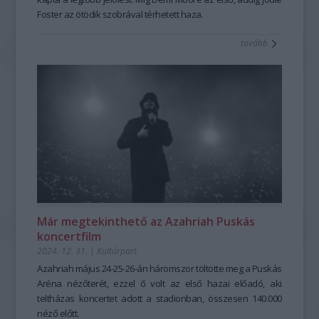
Foster
az ötödik szobrával térhetett haza.
tovább
Már megtekinthető az Azahriah Puskás
koncertfilm
2024. 12. 31.
|
Kultúrpart
Azahriah május 24-25-26-án háromszor töltötte meg a Puskás
Aréna nézőterét, ezzel ő volt az első hazai előadó, aki
teltházas koncertet adott a stadionban, összesen 140.000
néző előtt.