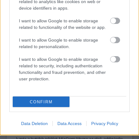
és egy hivatalos Star Wars oldal is megosztotta.
related to analytics like cookies on web or
device identifiers in apps.
I want to allow Google to enable storage
related to functionality of the website or app.
tovább
I want to allow Google to enable storage
related to personalization.
I want to allow Google to enable storage
related to security, including authentication
functionality and fraud prevention, and other
user protection.
CONFIRM
A magyar építészről szóló A brutalista
mellett A sógun és az Emilia Pérez aratott
az idei Golden Globe-on
Data Deletion
Data Access
Privacy Policy
2025. 01. 06.
|
Kultúrpart
A díjátadón
Jacques Audiard
Emilia Pérez
című musicalje
kapta a legtöbb jelölést.
M
íg
Demi Moore
az első, addig
Jodie