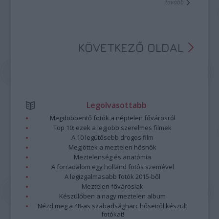
tovább
KÖVETKEZŐ OLDAL
Legolvasottabb
Megdöbbentő fotók a néptelen fővárosról
Top 10: ezek a legjobb szerelmes filmek
A 10 legütősebb drogos film
Megjöttek a meztelen hősnők
Meztelenség és anatómia
A forradalom egy holland fotós szemével
A legizgalmasabb fotók 2015-ből
Meztelen fővárosiak
Készülőben a nagy meztelen album
Nézd meg a 48-as szabadságharc hőseiről készült
fotókat!