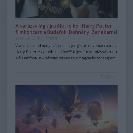
A varázsvilág újra életre kel: Harry Potter
filmkoncert a Budafoki Dohnányi Zenekarral
2025. 09. 03.
|
Kultúrpart
Varázslatos élmény várja a rajongókat novemberben: a
Harry Potter és a bölcsek köve™ teljes filmje óriásvásznon,
élő szimfonikus kísérettel tér vissza a magyar közönséghez.
tovább