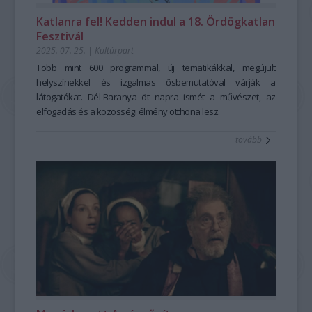
Katlanra fel! Kedden indul a 18. Ördögkatlan
Fesztivál
2025. 07. 25.
|
Kultúrpart
Több mint 600 programmal, új tematikákkal, megújult
helyszínekkel és izgalmas ősbemutatóval várják a
látogatókat. Dél-Baranya öt napra ismét a művészet, az
elfogadás és a közösségi élmény otthona lesz.
tovább