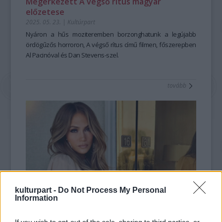
Megérkezett A végső rítus magyar
előzetese
2025. 05. 23.
|
Kultúrpart
Nyáron a hűs moziteremben borzonghatunk a legújabb
ördögűzős horroron,
A végső rítus
című filmen, főszerepben
Al Pacinóval és Dan Stevens-szel.
tovább
kulturpart -
Do Not Process My Personal
Information
Exkluzív interjút adott Jennifer Lopez
2025. 05. 22.
|
Kultúrpart