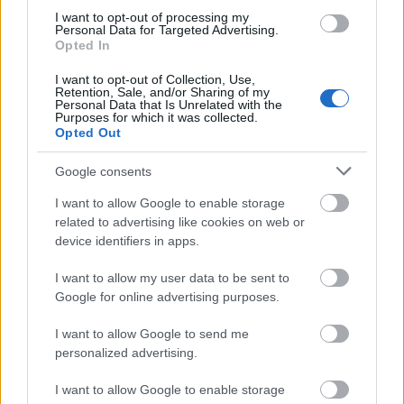
Ő az első nem amerikai származású színész, aki Matt
I want to opt-out of processing my
Murdockot, vagyis Daredevilt alakítja, pedig egészen addig
Personal Data for Targeted Advertising.
Opted In
nem is ismerte a karaktert, amíg bele nem bújt a bőrébe.
I want to opt-out of Collection, Use,
Retention, Sale, and/or Sharing of my
Personal Data that Is Unrelated with the
tovább
Purposes for which it was collected.
Opted Out
Google consents
I want to allow Google to enable storage
related to advertising like cookies on web or
device identifiers in apps.
I want to allow my user data to be sent to
Google for online advertising purposes.
Magyar illusztrátor készített posztert az új
I want to allow Google to send me
Star Wars sorozathoz
personalized advertising.
2025. 01. 10.
|
Kultúrpart
Kárpáti Tibor alkotását beválogatták a régió legjobbjai közé
I want to allow Google to enable storage