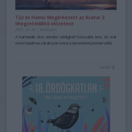
Tűz és Hamu: Megérkezett az Avatar 3
lélegzetelállító előzetese
2025. 07. 29.
|
Kultúrpart
A harmadik rész minden eddiginél hosszabb lesz, és már
most hatalmas várakozás övezi a decemberi premier előtt.
tovább