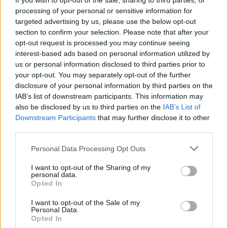
If you wish to opt-out of the sale, sharing to third parties, or
Otthonából üzent a magyar rajongóknak a hamarosan
processing of your personal or sensitive information for
Budapesten koncertező világsztár. Új album, új film, új turné,
targeted advertising by us, please use the below opt-out
és egy új szemlélet, amiben a szeretet, az önazonosság és a
section to confirm your selection. Please note that after your
belső béke áll középpontban.
opt-out request is processed you may continue seeing
interest-based ads based on personal information utilized by
us or personal information disclosed to third parties prior to
tovább
your opt-out. You may separately opt-out of the further
disclosure of your personal information by third parties on the
IAB’s list of downstream participants. This information may
also be disclosed by us to third parties on the
IAB’s List of
Downstream Participants
that may further disclose it to other
third parties.
Please note that this website/app uses one or more Google
Personal Data Processing Opt Outs
services and may gather and store information including but
not limited to your visit or usage behaviour. You may click to
I want to opt-out of the Sharing of my
personal data.
grant or deny consent to Google and its third-party tags to
Opted In
use your data for below specified purposes in below Google
consent section.
5+1 tény amit nem tudtál a Dardevilt
I want to opt-out of the Sale of my
Personal Data.
alakító Charlie Coxról
Opted In
2025. 02. 26.
|
Kultúrpart