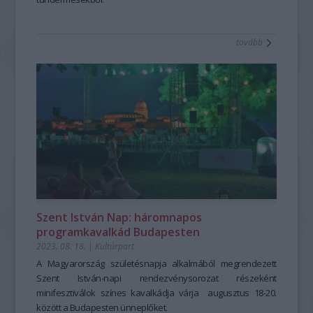
tovább
Szent István Nap: háromnapos
programkavalkád Budapesten
2023. 08. 18.
|
Kultúrpart
A
Magyarország születésnapja alkalmából megrendezett
Szent István-napi rendezvénysorozat részeként
minifesztiválok színes kavalkádja várja augusztus 18-20.
között a Budapesten ünneplőket.