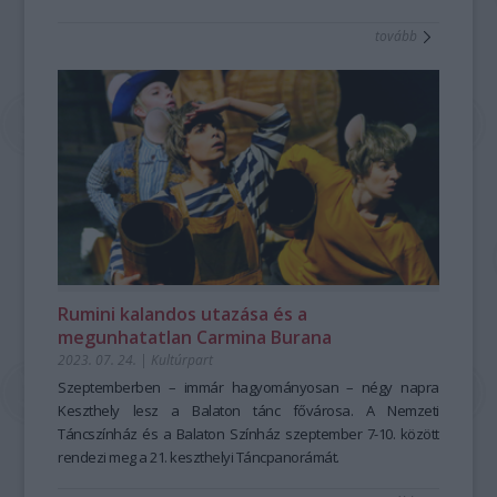
tovább
Rumini kalandos utazása és a
megunhatatlan Carmina Burana
2023. 07. 24.
|
Kultúrpart
Szeptemberben – immár hagyományosan – négy napra
Keszthely lesz a Balaton tánc
fővárosa. A Nemzeti
Táncszínház és a Balaton Színház szeptember 7-10. között
rendezi
meg a 21. keszthelyi Táncpanorámát.