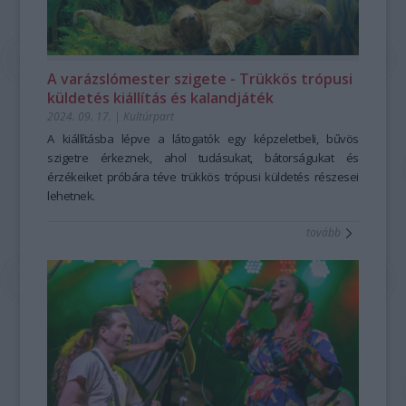
A varázslómester szigete - Trükkös trópusi
küldetés kiállítás és kalandjáték
2024. 09. 17.
|
Kultúrpart
A kiállításba lépve a látogatók egy képzeletbeli, bűvös
szigetre érkeznek, ahol tudásukat, bátorságukat és
érzékeiket próbára téve trükkös trópusi küldetés részesei
lehetnek.
tovább