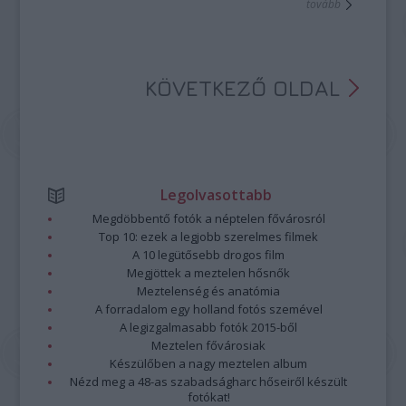
tovább
KÖVETKEZŐ OLDAL
Legolvasottabb
Megdöbbentő fotók a néptelen fővárosról
Top 10: ezek a legjobb szerelmes filmek
A 10 legütősebb drogos film
Megjöttek a meztelen hősnők
Meztelenség és anatómia
A forradalom egy holland fotós szemével
A legizgalmasabb fotók 2015-ből
Meztelen fővárosiak
Készülőben a nagy meztelen album
Nézd meg a 48-as szabadságharc hőseiről készült
fotókat!