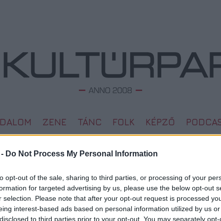
ODALOM
ZENE
TÁNC
FOLK
KÉPZŐ
PODCA
 -
Do Not Process My Personal Information
Kortárs művészeti seregszemle a
L
to opt-out of the sale, sharing to third parties, or processing of your per
Bálnában: jön a BCT 2025
formation for targeted advertising by us, please use the below opt-out s
Megd
2025. 09. 22.
|
Kultúrpart
r selection. Please note that after your opt-out request is processed y
Top 1
Szeptember 25–28. között 3. alkalommal rendezik meg a
eing interest-based ads based on personal information utilized by us or
A 10 
Budapest Contemporary-t, ahol közel 40 galéria,
Megj
disclosed to third parties prior to your opt-out. You may separately opt-