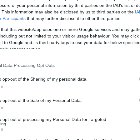
nemzetközi művészek, tárlatvezetések és különleges
Mezt
losure of your personal information by third parties on the IAB’s list of
programok várják a kortárs művészet iránt érdeklődőket.
A fo
. This information may also be disclosed by us to third parties on the
IA
tovább
A leg
Participants
that may further disclose it to other third parties.
Mezt
Sálom utca - Harmadszor is együtt a
 that this website/app uses one or more Google services and may gath
Kész
kortárs zsidó fesztiválon
including but not limited to your visit or usage behaviour. You may click 
Nézd
2025. 08. 26.
|
Kultúrpart
készü
 to Google and its third-party tags to use your data for below specifi
Szeptember 7-én a Csányi utcában kortárs művészetek,
ogle consent section.
Hírle
zenék, irodalom és közösségi élmények várják
mindazokat, akik együtt ünnepelnék a zsidó kultúrát és a
l Data Processing Opt Outs
közösség erejét.
tovább
o opt-out of the Sharing of my personal data.
In
„A zene mindenkié” – Rost Andrea zenei
zarándoklata
o opt-out of the Sale of my Personal Data.
2025. 07. 08.
|
Kultúrpart
In
Mi történik, amikor egy világhírű operaénekesnő a
koncerttermek helyett ott énekel, ahol a zene valóban
to opt-out of processing my Personal Data for Targeted
mindenkié lehet?
ing.
In
tovább