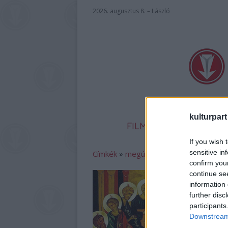
2026. augusztus 8. – László
kulturpart
FILM
SZÍNHÁZ
IR
If you wish 
sensitive in
Címkék
»
megújulási_mozgalom
confirm you
continue se
information 
further disc
participants
Downstream 