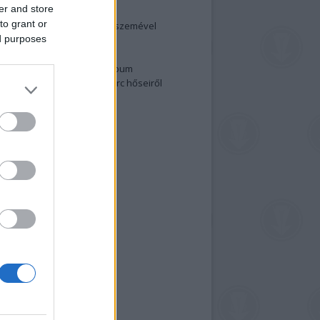
er and store
elenség és anatómia
to grant or
rradalom egy holland fotós szemével
ed purposes
izgalmasabb fotók 2015-ből
elen fővárosiak
ülőben a nagy meztelen album
 meg a 48-as szabadságharc hőseiről
lt fotókat!
vél feliratkozás