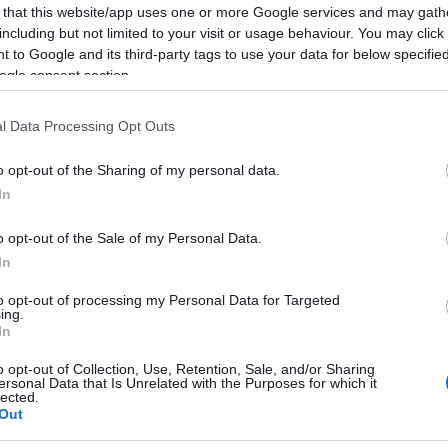
 that this website/app uses one or more Google services and may gath
Mezt
including but not limited to your visit or usage behaviour. You may click 
A fo
tovább
 to Google and its third-party tags to use your data for below specifi
A leg
ogle consent section.
Mezt
Kész
Nézd
l Data Processing Opt Outs
készü
Hírle
o opt-out of the Sharing of my personal data.
In
o opt-out of the Sale of my Personal Data.
In
to opt-out of processing my Personal Data for Targeted
ing.
In
o opt-out of Collection, Use, Retention, Sale, and/or Sharing
ersonal Data that Is Unrelated with the Purposes for which it
lected.
Out