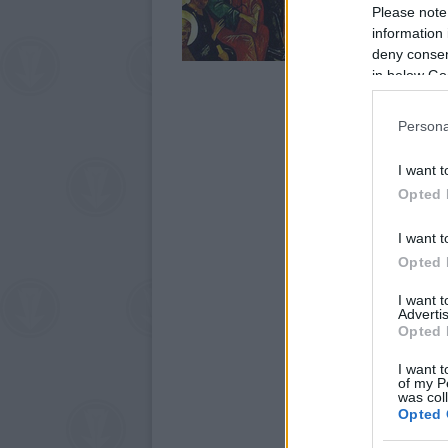
Please note
information 
deny consent
in below Go
Persona
I want t
Opted 
I want t
Opted 
I want 
Advertis
Opted 
I want t
of my P
was col
Opted 