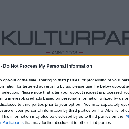
 -
Do Not Process My Personal Information
ODALOM
ZENE
TÁNC
FOLK
KÉPZŐ
PODCA
to opt-out of the sale, sharing to third parties, or processing of your per
formation for targeted advertising by us, please use the below opt-out s
r selection. Please note that after your opt-out request is processed y
eing interest-based ads based on personal information utilized by us or
Tömegek, tűzcsóvák és extázis: Pünkösd!
L
disclosed to third parties prior to your opt-out. You may separately opt-
2016. 05. 15.
|
Bereczki Fodor Enikő
losure of your personal information by third parties on the IAB’s list of
Megd
A Szentlélek eljövetelének ünnepe fontosabb, mint
Top 1
. This information may also be disclosed by us to third parties on the
IA
gondolnánk, ráadásul számos progresszív mozgalmat is
A 10 
Participants
that may further disclose it to other third parties.
megihletett.
Megj