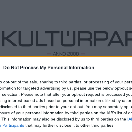
 -
Do Not Process My Personal Information
ODALOM
ZENE
TÁNC
FOLK
KÉPZŐ
PODCA
to opt-out of the sale, sharing to third parties, or processing of your per
formation for targeted advertising by us, please use the below opt-out s
r selection. Please note that after your opt-out request is processed y
eing interest-based ads based on personal information utilized by us or
Generációk, vitakultúra, divat és kiállítás:
L
disclosed to third parties prior to your opt-out. You may separately opt-
őszi programsorozat a Goethe Intézetben
losure of your personal information by third parties on the IAB’s list of
Megd
2025. 09. 02.
|
Kultúrpart
Top 1
. This information may also be disclosed by us to third parties on the
IA
Hogyan értjük meg jobban egymást, hogyan formálja
A 10 
Participants
that may further disclose it to other third parties.
identitásunkat a divat, és miként segíti a kommunikációt a
Megj