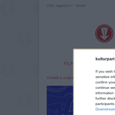
2026. augusztus 7. – Ibolya
kulturpart
FILM
SZÍNHÁZ
IR
If you wish 
sensitive in
Címkék
»
szabadság
confirm you
continue se
information 
further disc
participants
Downstream 