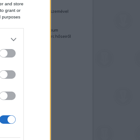
er and store
elenség és anatómia
to grant or
rradalom egy holland fotós szemével
ed purposes
izgalmasabb fotók 2015-ből
elen fővárosiak
ülőben a nagy meztelen album
 meg a 48-as szabadságharc hőseiről
lt fotókat!
vél feliratkozás