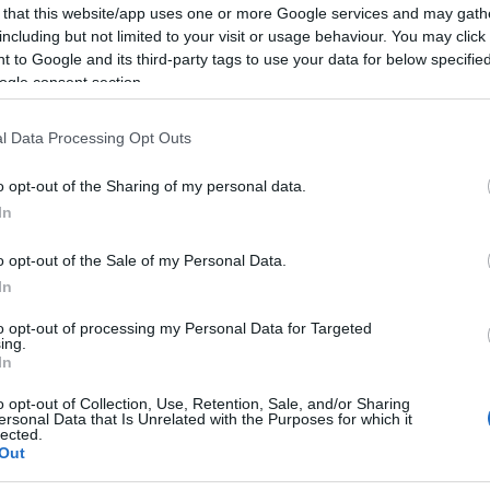
művészet? A Goethe Intézet őszi programjai ezekre a
 that this website/app uses one or more Google services and may gath
Mezt
kérdésekre keresnek választ.
including but not limited to your visit or usage behaviour. You may click 
A fo
tovább
 to Google and its third-party tags to use your data for below specifi
A leg
ogle consent section.
Mezt
Kész
Nézd
l Data Processing Opt Outs
készü
Hírle
o opt-out of the Sharing of my personal data.
In
o opt-out of the Sale of my Personal Data.
In
to opt-out of processing my Personal Data for Targeted
ing.
In
o opt-out of Collection, Use, Retention, Sale, and/or Sharing
ersonal Data that Is Unrelated with the Purposes for which it
lected.
Out