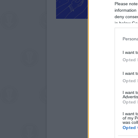
Please note
information 
deny consent
in below Go
Persona
I want t
Opted 
I want t
Opted 
I want 
Advertis
Opted 
I want t
of my P
was col
Opted 